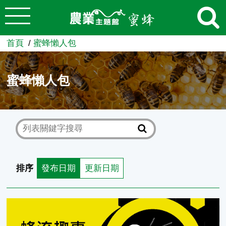
:::
跳到主要內容
農業知識入口網
首頁
蜜蜂懶人包
蜜蜂懶人包
排序
發布日期
更新日期
蜂流趣事