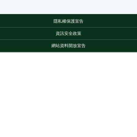
隱私權保護宣告
:::
資訊安全政策
網站資料開放宣告
網站服務信箱
地址：100212 臺北市中正區南海路 37 號
電話：(02)2381-2991
Top
服務時間：AM8:30~PM5:30
版權所有 © 2026 MOA All Rights Reserved.
維護單位：農業部
苗栗區農業改良場