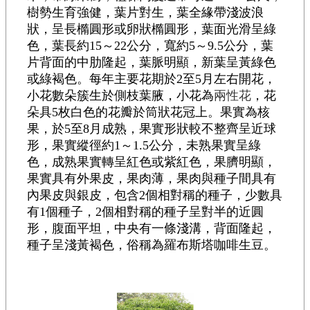
樹勢生育強健，葉片對生，葉全緣帶淺波浪
狀，呈長橢圓形或卵狀橢圓形，葉面光滑呈綠
色，葉長約15～22公分，寬約5～9.5公分，葉
片背面的中肋隆起，葉脈明顯，新葉呈黃綠色
或綠褐色。每年主要花期於2至5月左右開花，
小花數朵簇生於側枝葉腋，小花為
兩性花
，花
朵具5枚白色的花瓣於筒狀花冠上。果實為核
果，於5至8月成熟，果實形狀較不整齊呈近球
形，果實縱徑約1～1.5公分，未熟果實呈綠
色，成熟果實轉呈紅色或紫紅色，果臍明顯，
果實具有外果皮，果肉薄，果肉與種子間具有
內果皮與銀皮，包含2個相對稱的種子，少數具
有1個種子，2個相對稱的種子呈對半的近圓
形，腹面平坦，中央有一條淺溝，背面隆起，
種子呈淺黃褐色，俗稱為羅布斯塔咖啡生豆。