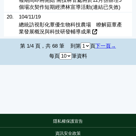
報期間即將開始 南投林管處將於12月份辦理5
個場次契作短期經濟林宣導活動(連結已失效)
20.
104/11/19
總統訪視彰化蕈優生物科技農場 瞭解菇蕈產
業發展概況與科技研發輔導成果
第 1/4 頁，共 68 筆
到第
頁
下一頁
每頁
筆資料
隱私權保護宣告
:::
資訊安全政策