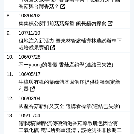
香菇與台灣香菇？
8.
108/04/02
集集鎮公所門前菇菇爆量 鎮長籲勿採食
9.
107/11/10
租地注入新活力 臺東林管處輔導林農試辦林下
栽培成果豐碩
10.
106/07/28
不一young的暑假 香菇產銷學(連結已失效)
11.
106/05/17
牛樟與冇樟的葉綠體基因解序提供樹種鑑定新
利器
12.
106/02/04
國產香菇新鮮又安全 選購看標章(連結已失效)
13.
105/11/04
[新聞稿]網路流傳碘酒泡香菇導致脫色因含有
二氧化硫 農試所鄭重澄清，該檢測並非檢測二