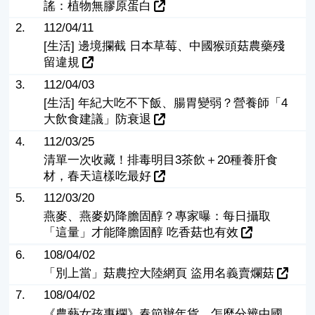
謠：植物無膠原蛋白
2.
112/04/11
[生活] 邊境攔截 日本草莓、中國猴頭菇農藥殘
留違規
3.
112/04/03
[生活] 年紀大吃不下飯、腸胃變弱？營養師「4
大飲食建議」防衰退
4.
112/03/25
清單一次收藏！排毒明目3茶飲＋20種養肝食
材，春天這樣吃最好
5.
112/03/20
燕麥、燕麥奶降膽固醇？專家曝：每日攝取
「這量」才能降膽固醇 吃香菇也有效
6.
108/04/02
「別上當」菇農控大陸網頁 盜用名義賣爛菇
7.
108/04/02
《農藝女孩專欄》春節辦年貨，怎麼分辨中國