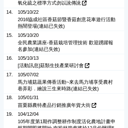
氧化硫之標準方式勿以訛傳訛
14.
105/10/22
2016協成社區香菇節暨香菇創意花車遊行活動
熱鬧登場(連結已失效)
15.
105/10/20
全民農業講座-香菇栽培管理技術 歡迎踴躍報
名參加(連結已失效)
16.
105/10/13
[活動訊息]菇類生技產業研討會
17.
105/07/02
馬力埔菇蔬果傳香活動~來去馬力埔享受農村
巷弄彩．繪說三生來時路(連結已失效)
18.
105/01/31
苗栗縣農特產品行銷推廣年貨大街
19.
104/12/04
105年度第1期作調整耕作制度活化農地計畫申