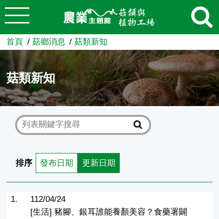
:::
跳到主要內容
農業知識入口網
首頁
菇鄉消息
菇類新知
菇類新知
排序
發布日期
更新日期
1.
112/04/24
[生活] 豬腳、銀耳誰能養顏美容？食藥署闢