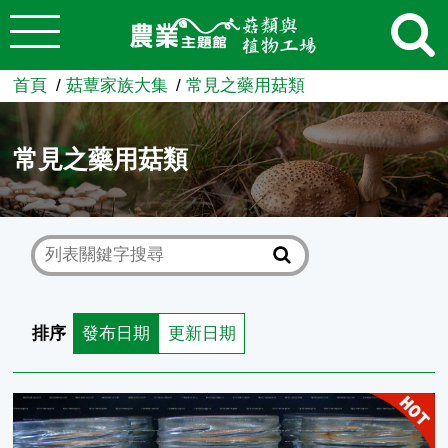
:::
跳到主要內容
農業知識入口網
首頁
菇蕈家族大集
常見之藥用菇類
常見之藥用菇類
排序
發布日期
更新日期
北蟲草 Cordyceps militaris