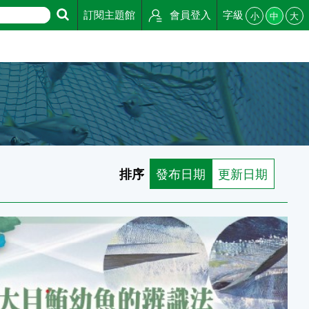
訂閱主題館
會員登入
字級
小
中
大
排序
發布日期
更新日期
與大目鮪幼魚的辨識法