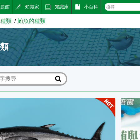
主題館
知識家
知識庫
小百科
的種類
鮪魚的種類
種類
us tonggol）
黃鰭鮪