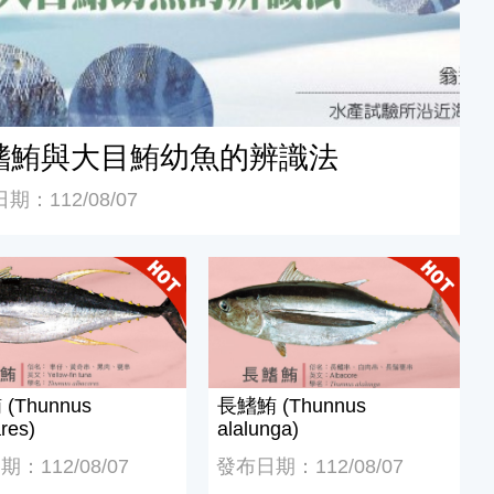
鰭鮪與大目鮪幼魚的辨識法
期：112/08/07
hunnus albacares)
長鰭鮪 (Thunnus alalunga)
(Thunnus
長鰭鮪 (Thunnus
res)
alalunga)
：112/08/07
發布日期：112/08/07