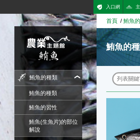
:::
入口網
跳到主要內容
首頁
鮪魚
農業知識入口網
鮪魚的
鮪魚的種類
鮪魚的種類
長腰鮪（Thunn
鮪魚的習性
鮪魚(生魚片)的部位
解說