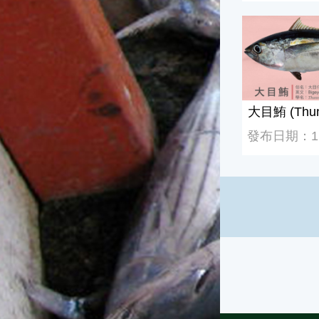
大目鮪 (Thunn
大目鮪 (Thun
發布日期：112