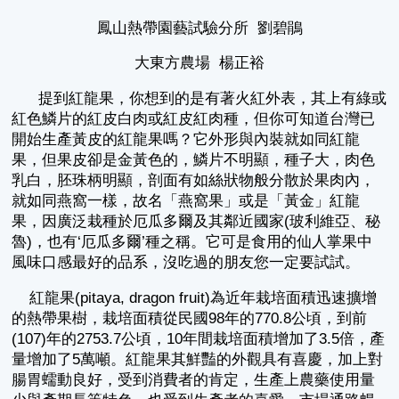
鳳山熱帶園藝試驗分所 劉碧鵑
大東方農場 楊正裕
提到紅龍果，你想到的是有著火紅外表，其上有綠或
紅色鱗片的紅皮白肉或紅皮紅肉種，但你可知道台灣已
開始生產黃皮的紅龍果嗎？它外形與內裝就如同紅龍
果，但果皮卻是金黃色的，鱗片不明顯，種子大，肉色
乳白，胚珠柄明顯，剖面有如絲狀物般分散於果肉內，
就如同燕窩一樣，故名「燕窩果」或是「黃金」紅龍
果，因廣泛栽種於厄瓜多爾及其鄰近國家(玻利維亞、秘
魯)，也有‘厄瓜多爾’種之稱。它可是食用的仙人掌果中
風味口感最好的品系，沒吃過的朋友您一定要試試。
紅龍果(pitaya, dragon fruit)為近年栽培面積迅速擴增
的熱帶果樹，栽培面積從民國98年的770.8公頃，到前
(107)年的2753.7公頃，10年間栽培面積增加了3.5倍，產
量增加了5萬噸。紅龍果其鮮豔的外觀具有喜慶，加上對
腸胃蠕動良好，受到消費者的肯定，生產上農藥使用量