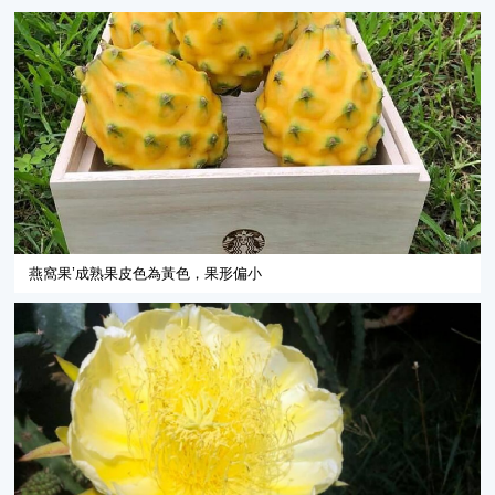
燕窩果’成熟果皮色為黃色，果形偏小