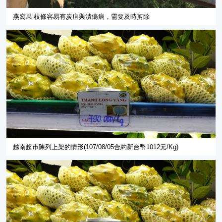
燕窩果’枝條容易有炭疽與潰瘍病，需要及時剪除
越南超市陳列上架的情形(107/08/05合約新台幣1012元/Kg)