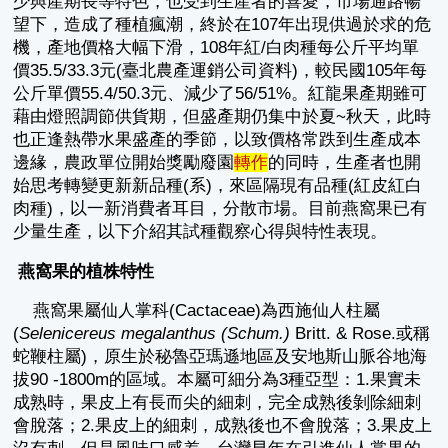
少與產期長等特色，也受到生產者的喜愛，市場通路暢
望下，造成了種植瘋潮，終於在107年出現供過於求的危
機，產地價格大幅下滑，108年紅/白肉種每公斤平均單
價35.5/33.3元(臺北農產運銷公司資料)，較民國105年每
公斤單價55.4/50.3元、減少了56/51%。紅龍果產期雖可
藉由燈照調節供貨期，但盛產期仍集中於夏~秋天，此時
也正逢熱帶水果盛產的季節，以致價格常跌到生產成本
邊緣，農政單位開始獎勵廢園
轉作
的同時，生產者也開
始思考轉變更新新品種(系)，來區隔現有品種(紅皮紅白
肉種)，以一新消費者耳目，分散市場。目前燕窩果已有
少量生產，以下介紹其試種觀察心得與特性表現。
燕窩果的植株特性
燕窩果屬仙人掌科(Cactaceae)為西施仙人柱屬
(
Selenicereus megalanthus (Schum.)
Britt. & Rose.或稱
蛇鞭柱屬)，原生於秘魯亞瑪遜地區及安地斯山脈谷地海
拔90 -1800m的區域。本屬可細分為3種亞型：1.果實未
成熟時，果皮上有長而尖的細刺，完全成熟後剝除細刺
會脫落；2.果皮上的細刺，成熟後也不會脫落；3.果皮上