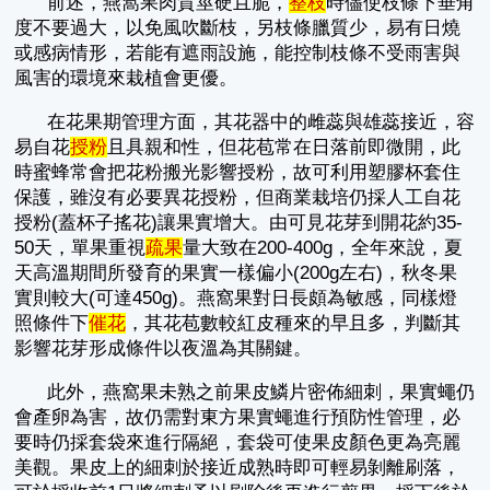
前述，燕窩果肉質莖硬且脆，
整枝
時儘使枝條下垂角
度不要過大，以免風吹斷枝，另枝條臘質少，易有日燒
或感病情形，若能有遮雨設施，能控制枝條不受雨害與
風害的環境來栽植會更優。
在花果期管理方面，其花器中的雌蕊與雄蕊接近，容
易自花
授粉
且具親和性，但花苞常在日落前即微開，此
時蜜蜂常會把花粉搬光影響授粉，故可利用塑膠杯套住
保護，雖沒有必要異花授粉，但商業栽培仍採人工自花
授粉(蓋杯子搖花)讓果實增大。由可見花芽到開花約35-
50天，單果重視
疏果
量大致在200-400g，全年來說，夏
天高溫期間所發育的果實一樣偏小(200g左右)，秋冬果
實則較大(可達450g)。燕窩果對日長頗為敏感，同樣燈
照條件下
催花
，其花苞數較紅皮種來的早且多，判斷其
影響花芽形成條件以夜溫為其關鍵。
此外，燕窩果未熟之前果皮鱗片密佈細刺，果實蠅仍
會產卵為害，故仍需對東方果實蠅進行預防性管理，必
要時仍採套袋來進行隔絕，套袋可使果皮顏色更為亮麗
美觀。果皮上的細刺於接近成熟時即可輕易剝離刷落，