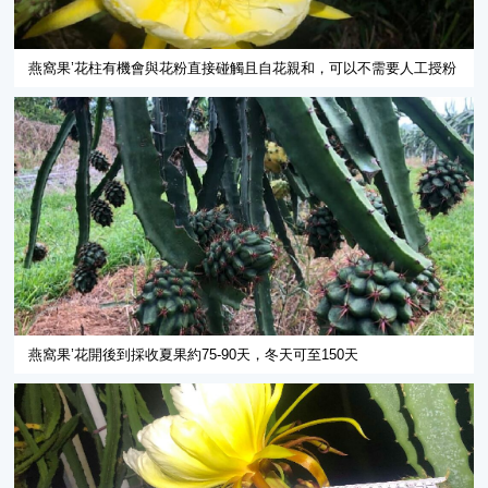
燕窩果’花柱有機會與花粉直接碰觸且自花親和，可以不需要人工授粉
燕窩果’花開後到採收夏果約75-90天，冬天可至150天