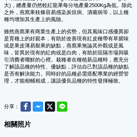
大)，總產量仍然較紅龍果每分地產量2500Kg為低。除此
之外，燕窩果枝條容易感染炭疽病、潰瘍病等，以上種
種均增加其生產上的風險。
雖然燕窩果有商業生產上的劣勢，但其風味口感優異卻
是育種上的好親本，有助於改善現有紅皮種帶有草腥味
或是果皮薄易裂果的缺點，燕窩果無論其外觀或是風
味，皆異於現有的紅肉或是白肉，有助於區隔市場與吸
引消費者嚐鮮的心裡。栽種者在種植新品種時，應充分
了解該品種的特性、優缺點，評估自己對該品種的缺點
是否有解決能力。同時好的品種必需搭配專業的經營管
理，才能相輔相成，讓該優良品種的特性發揮極致。
Facebook
Messenger
Twitter
Line
分享：
相關照片