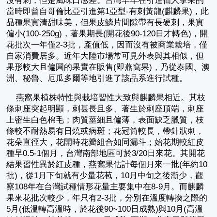
沒有刺，但是風味口感差。台灣早年在引進仙人掌果的
當時即曾自哥倫比亞引進第1亞型-有刺黃龍(麒麟果)，此
品種果實清甜味美，但果皮鱗片間隙帶有長硬刺，果實
偏小(100-250g)，著果期長(開花後90-120日才轉色)，開
花批次一年僅2-3批，產值低，因而沒有被商業栽培，僅
自家消費居多。近年大陸市場常可見外表與其相似，但
果形較大且偏圓的果實在販售(即燕窩果)，乃從泰國、澳
洲、秘魯、厄瓜多爾等地引進了該品系進行試種。
燕窩果植株特性與栽培習性大致與麒麟果相近。其枝
條刺座突起明顯，刺甚長且多、著生於刺座頂端，刺座
上密生白色棉毛；肉質莖細且偏薄，表面缺乏臘質，枝
條較不耐熱易有日燒或病斑；花冠筒較長，帶針狀刺，
花朵直徑大，花開時花瓣組合如同漏斗；始花期較紅皮
種早0.5-1個月，台灣南部地區可於3/20日來花。其開花
結果習性異於紅皮種，燕窩果估計每個月來一批(年約10
批)，從1月下旬就有少量花苞，10月中旬之後漸少，觀
察108年在台灣試種情形花量主要集中在8-9月。而麒麟
果來花批次較少，年只有2-3批，分別在溫度轉換之際的
5月(低溫轉高溫時，於花後90~100日成熟)與10月(高溫