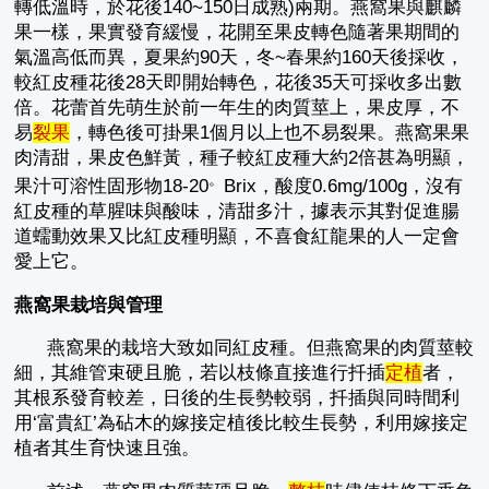
轉低溫時，於花後140~150日成熟)兩期。燕窩果與麒麟
果一樣，果實發育緩慢，花開至果皮轉色隨著果期間的
氣溫高低而異，夏果約90天，冬~春果約160天後採收，
較紅皮種花後28天即開始轉色，花後35天可採收多出數
倍。花蕾首先萌生於前一年生的肉質莖上，果皮厚，不
易
裂果
，轉色後可掛果1個月以上也不易裂果。燕窩果果
肉清甜，果皮色鮮黃，種子較紅皮種大約2倍甚為明顯，
。
果汁可溶性固形物18-20
Brix，酸度0.6mg/100g，沒有
紅皮種的草腥味與酸味，清甜多汁，據表示其對促進腸
道蠕動效果又比紅皮種明顯，不喜食紅龍果的人一定會
愛上它。
燕窩果栽培與管理
燕窩果的栽培大致如同紅皮種。但燕窩果的肉質莖較
細，其維管束硬且脆，若以枝條直接進行扦插
定植
者，
其根系發育較差，日後的生長勢較弱，扦插與同時間利
用‘富貴紅’為砧木的嫁接定植後比較生長勢，利用嫁接定
植者其生育快速且強。