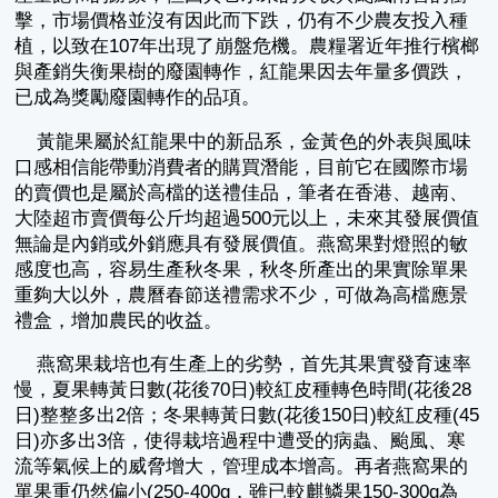
擊，市場價格並沒有因此而下跌，仍有不少農友投入種
植，以致在107年出現了崩盤危機。農糧署近年推行檳榔
與產銷失衡果樹的廢園轉作，紅龍果因去年量多價跌，
已成為獎勵廢園轉作的品項。
黃龍果屬於紅龍果中的新品系，金黃色的外表與風味
口感相信能帶動消費者的購買潛能，目前它在國際市場
的賣價也是屬於高檔的送禮佳品，筆者在香港、越南、
大陸超市賣價每公斤均超過500元以上，未來其發展價值
無論是內銷或外銷應具有發展價值。燕窩果對燈照的敏
感度也高，容易生產秋冬果，秋冬所產出的果實除單果
重夠大以外，農曆春節送禮需求不少，可做為高檔應景
禮盒，增加農民的收益。
燕窩果栽培也有生產上的劣勢，首先其果實發育速率
慢，夏果轉黃日數(花後70日)較紅皮種轉色時間(花後28
日)整整多出2倍；冬果轉黃日數(花後150日)較紅皮種(45
日)亦多出3倍，使得栽培過程中遭受的病蟲、颱風、寒
流等氣候上的威脅增大，管理成本增高。再者燕窩果的
單果重仍然偏小(250-400g，雖已較麒鱗果150-300g為