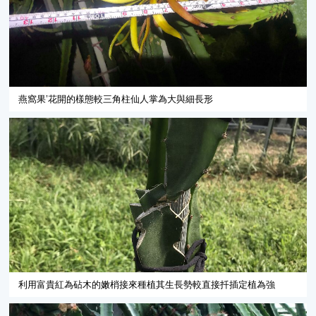
燕窩果’花開的樣態較三角柱仙人掌為大與細長形
利用富貴紅為砧木的嫩梢接來種植其生長勢較直接扦插定植為強