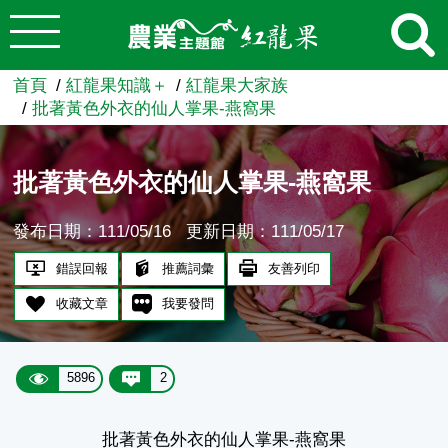
:::
跳到主要內容
農業知識入口網
首頁
紅龍果知識＋
紅龍果大家族
批著黃色外衣的仙人掌果-燕窩果
批著黃色外衣的仙人掌果-燕窩果
發布日期：111/05/16
更新日期：111/05/17
錯誤回報
推薦詞彙
友善列印
收藏文章
我要發問
5896
2
批著黃色外衣的仙人掌果-燕窩果