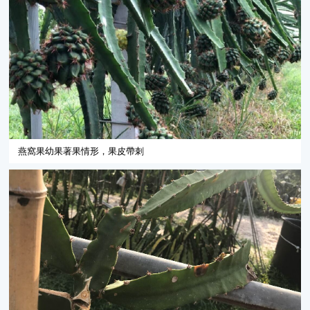
燕窩果幼果著果情形，果皮帶刺