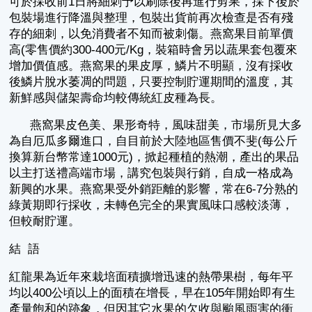
可於採收前1日將細刺予以刷除後再進行剪果，採下後於
包裝場進行降溫與整理，包裝出貨前再次檢查是否有殘
存的細刺，以免消費者不知而被刺傷。燕窩果目前單價
高(零售價約300-400元/Kg，裝箱時會另以蔬果套包覆來
增加價值感。燕窩果的果皮厚，鱗片不明顯，沒有採收
後鱗片脫水萎凋的問題，只要控制貯運期間的溫度，其
新鮮感與儲架壽命均較傳統紅皮種為長。
燕窩果皮色美、果形奇特，風味甜美，市場所見大多
為自厄瓜多爾進口，自目前於大陸地區售價不斐(每公斤
換算新台幣常達1000元)，掀起種植的熱潮，產出的果品
以主打送禮高端市場，講究包裝與行銷，自成一格成為
新興的水果。燕窩果受外銷距離的影響，常在6-7分熟的
綠黃期即行採收，未轉色完全的果實風味口感較淡薄，
但較耐貯運。
結 語
紅龍果為近年來栽培面積擴增迅速的熱帶果樹，每年平
均以400公頃以上的面積在增長，早在105年開始即有生
產量飽和的跡象，但因其它水果的欠收與颱風雨害的衝