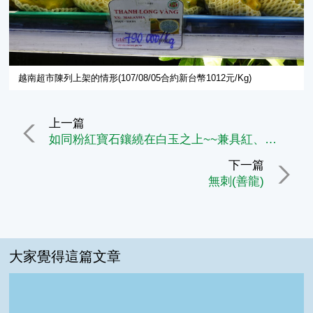
越南超市陳列上架的情形(107/08/05合約新台幣1012元/Kg)
上一篇
如同粉紅寶石鑲繞在白玉之上~~兼具紅、白肉特性的雙色種紅龍果
下一篇
無刺(善龍)
大家覺得這篇文章