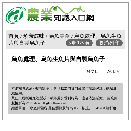
首頁 / 珍羞鯔味 / 烏魚美食 / 烏魚處理、烏魚生魚
片與自製烏魚子
列印本頁
取消列印
烏魚處理、烏魚生魚片與自製烏魚子
發文日：112/04/07
本網站為農業部版權所有，所刊載之內容均受著作權法保護，歡迎連
結使用。
禁止未經授權之複製或下載等用於營利行為，違者依法必究。 農業部
版權所有 © 2026 All Rights Reserved.
維護單位： 水產試驗所 最佳瀏覽狀態為 IE7.0 以上, 1024*768 解析度