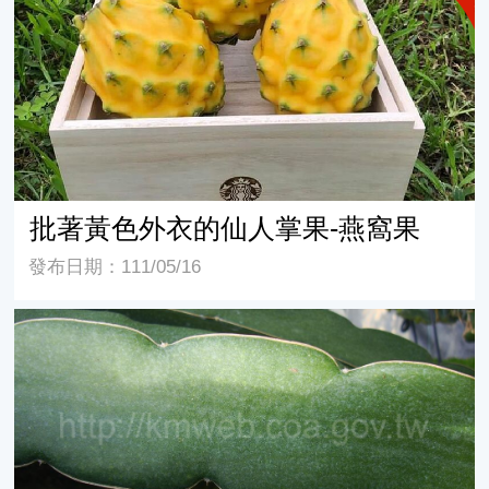
批著黃色外衣的仙人掌果-燕窩果
發布日期：111/05/16
無刺(善龍)