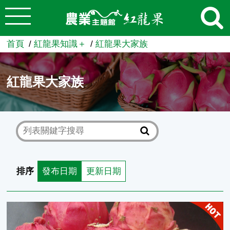
:::
跳到主要內容
農業知識入口網
首頁
紅龍果知識＋
紅龍果大家族
紅龍果大家族
排序
發布日期
更新日期
介紹幾種近年選育的紅龍果紅肉栽培品種