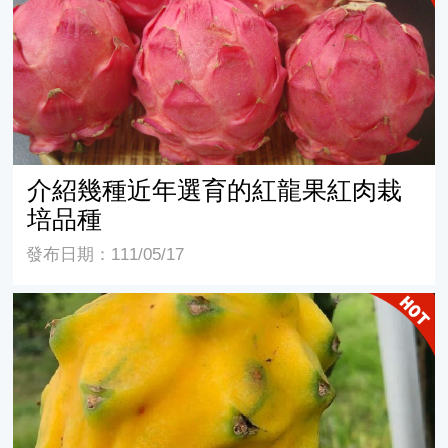
介紹幾種近年選育的紅龍果紅肉栽
培品種
發布日期：111/05/17
黃龍-燕窩果(Hylocereus megalanthus Bauer.)