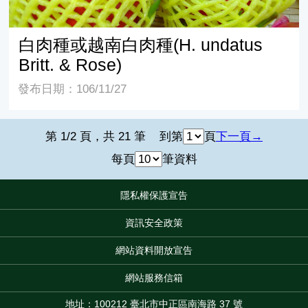
白肉種或越南白肉種(H. undatus
Britt. & Rose)
發布日期：106/11/27
第 1/2 頁，共 21 筆
到第
頁
下一頁
每頁
筆資料
隱私權保護宣告
:::
資訊安全政策
網站資料開放宣告
網站服務信箱
地址：100212 臺北市中正區南海路 37 號