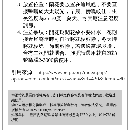
放置位置：蘭花要放置在通風處，不要直
接曝曬於大太陽光，早晨、傍晚較佳，生
長溫度為25-30度，夏天、冬天應注意溫度
調節。
注意事項：開花期間花朵不要淋水，花期
接近尾聲隨時可自行將花梗剪除，冬天時
將花梗第三節處剪除，若遇適當環境時，
會有二次開花機會。施肥請選用花寶2或3
號稀釋2-3000倍使用。
引用來源：
http://www.peipu.org/index.php?
option=com_content&task=view&id=420&Itemid=80
本網站為農業部版權所有，所刊載之內容均受著作權法保護，歡迎連
結使用。
禁止未經授權之複製或下載等用於營利行為，違者依法必究。 農業部
版權所有 © 2026 All Rights Reserved.
維護單位： 種苗改良繁殖場 最佳瀏覽狀態為 IE7.0 以上, 1024*768 解
析度