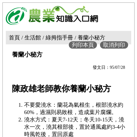
首頁 / 生活館 / 綠拇指手冊 / 養蘭小秘方
列印本頁
取消列印
養蘭小秘方
發文日：95/07/28
陳政雄老師教你養蘭小秘方
不要愛澆水：蘭花為氣根生，根部澆水約
60%，過濕則易敗根，造成葉片腐爛。
澆水方式：夏天7-12天；冬天10-15天，澆
水一次，澆其根部後，置於通風處約3-4小
時風乾後，置回原處