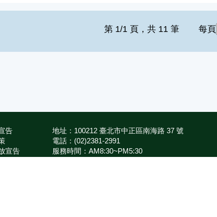
第 1/1 頁，共 11 筆
每頁
宣告
地址：100212 臺北市中正區南海路 37 號
策
電話：(02)2381-2991
放宣告
服務時間：AM8:30~PM5:30
箱
版權所有 © 2026 MOA All Rights Reserved.
農業部
種苗改良繁殖場