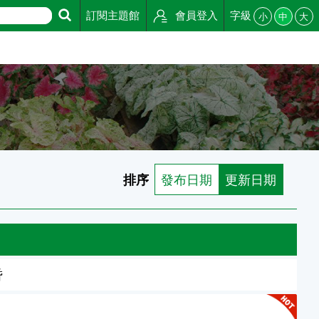
訂閱主題館
會員登入
字級
小
中
大
排序
發布日期
更新日期
昏