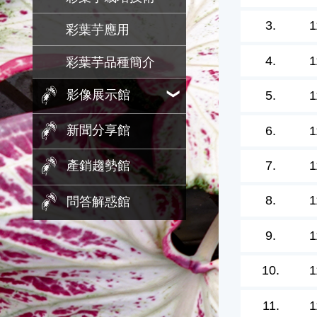
3.
1
彩葉芋應用
4.
1
彩葉芋品種簡介
影像展示館
5.
1
新聞分享館
6.
1
7.
1
產銷趨勢館
8.
1
問答解惑館
9.
1
10.
1
11.
1