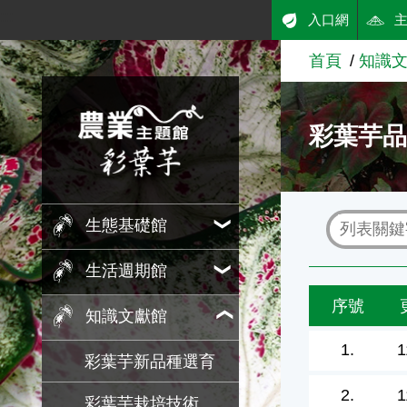
:::
入口網
跳到主要內容
首頁
知識
農業知識入口網
彩葉芋
生態基礎館
生活週期館
序號
知識文獻館
1.
1
彩葉芋新品種選育
2.
1
彩葉芋栽培技術