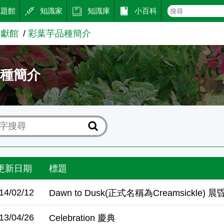
主題館
知識家
知識庫
小百科
文獻館
彩葉芋品種簡介
品種簡介
更新日期
標題
14/02/12
Dawn to Dusk(正式名稱為Creamsickle) 晨
13/04/26
Celebration 慶典