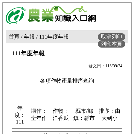
首頁 / 年報 / 111年度年報
取消列印
列印本頁
111年度年報
發文日：113/09/24
各項作物產量排序查詢
年
期作
：
作物：
縣市/鄉
排序：由
度：
全年作
洋香瓜
鎮：縣市
大到小
111