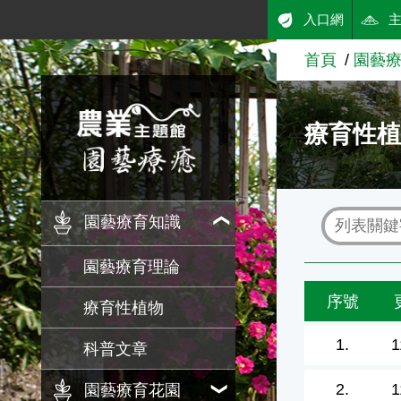
:::
入口網
跳到主要內容
首頁
園藝
農業知識入口網
療育性
園藝療育知識
園藝療育理論
序號
療育性植物
1.
1
科普文章
2.
1
園藝療育花園