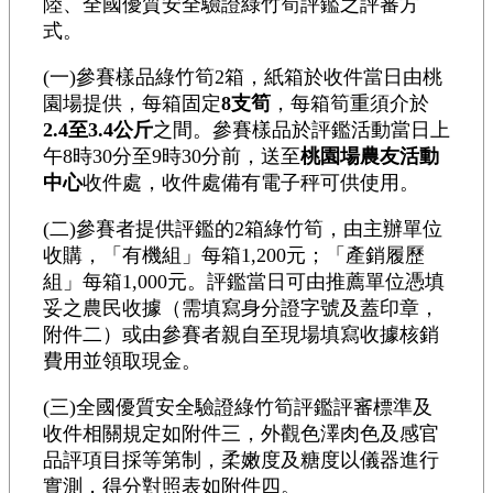
陸、全國優質安全驗證綠竹筍評鑑之評審方
式。
(一)參賽樣品綠竹筍2箱，紙箱於收件當日由桃
園場提供，每箱固定
8支筍
，每箱筍重須介於
2.4至3.4公斤
之間。參賽樣品於評鑑活動當日上
午8時30分至9時30分前，送至
桃園場農友活動
中心
收件處，收件處備有電子秤可供使用。
(二)參賽者提供評鑑的2箱綠竹筍，由主辦單位
收購，「有機組」每箱1,200元；「產銷履歷
組」每箱1,000元。評鑑當日可由推薦單位憑填
妥之農民收據（需填寫身分證字號及蓋印章，
附件二）或由參賽者親自至現場填寫收據核銷
費用並領取現金。
(三)全國優質安全驗證綠竹筍評鑑評審標準及
收件相關規定如附件三，外觀色澤肉色及感官
品評項目採等第制，柔嫩度及糖度以儀器進行
實測，得分對照表如附件四。