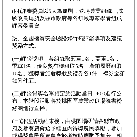
(四)評審委員以5人為原則，遴聘農業組織、試
驗改良場所及縣市政府等各領域專家學者組成
評審委員會。
柒、全國優質安全驗證綠竹筍評鑑獎項及建議
獎勵方式。
(一)評鑑獎項，各組錄取冠軍1名，亞軍1名，
季軍1名，優良獎有機組取5名、產銷履歷組取
10名。獲獎者頒發獎狀及禮券各1件，禮券金額
如附件五。
(二)評鑑得獎名單預定於活動當日14:00進行公
布，本階段活動將於桃園區農業改良場臉書粉
絲團進行直播。
(三)評鑑活動結束後，由桃園場函請各縣市政
府及參賽農會給予轄區內得獎農民獎勵，參加
或得獎農民所屬農會於考核時應酌予加分，相