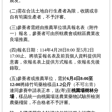
農友。
(二)需在合法土地自行生產者為限，收購或非
自有筍園生產者，不予評審。
(三)參賽者需經由推薦單位填具報名表（附件
一）報名，參賽者可由所轄農會或轄區農業改
良場推薦。
(四)報名日期：114年4月28日8:00 至5月2日
17:00止。將填妥報名表及前頁個人資料提供同
意書，依報名表上提供方式報名，依報名先後
錄取。
(五)參賽者或推薦單位，需於
6月4日8:00至
12:00
將綠竹筍藥檢樣品
1.2公斤
（不可
出青
）
連同參賽申請表正本，送(寄)至
桃園場樹林分
場
，樣品統一由桃園場送農業藥物試驗所檢測
農藥殘留，不合格者不予評審。