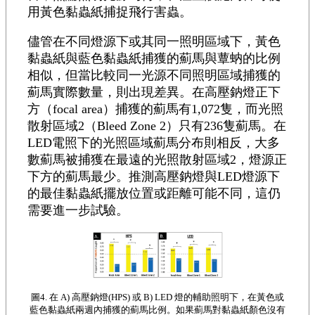
用黃色黏蟲紙捕捉飛行害蟲。
儘管在不同燈源下或其同一照明區域下，黃色
黏蟲紙與藍色黏蟲紙捕獲的薊馬與蕈蚋的比例
相似，但當比較同一光源不同照明區域捕獲的
薊馬實際數量，則出現差異。在高壓鈉燈正下
方（focal area）捕獲的薊馬有1,072隻，而光照
散射區域2（Bleed Zone 2）只有236隻薊馬。在
LED電照下的光照區域薊馬分布則相反，大多
數薊馬被捕獲在最遠的光照散射區域2，燈源正
下方的薊馬最少。推測高壓鈉燈與LED燈源下
的最佳黏蟲紙擺放位置或距離可能不同，這仍
需要進一步試驗。
圖4. 在 A) 高壓鈉燈(HPS) 或 B) LED 燈的輔助照明下，在黃色或
藍色黏蟲紙兩週內捕獲的薊馬比例。如果薊馬對黏蟲紙顏色沒有