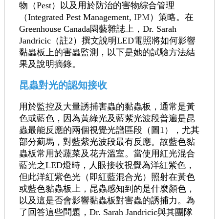
物（Pest）以及用於防治的害物綜合管理
（Integrated Pest Management,
IPM
）策略。在
Greenhouse Canada園藝雜誌上，Dr. Sarah
Jandricic（註2）撰文說明LED電照將如何影響
黏蟲板上的害蟲監測，以下是她的試驗方法結
果及說明摘錄。
昆蟲對光的認知接收
用於監控及大量誘捕害蟲的黏蟲板，通常是黃
色或藍色，因為黃綠光及藍紫光波段普遍是昆
蟲最能反應的兩個視覺光譜區段（圖1），尤其
部分薊馬，對藍紫光波段最有反應。故藍色黏
蟲板常用於蔬菜及花卉溫室。當使用紅光混合
藍光之LED燈時，人眼接收視覺為洋紅紫色，
但此洋紅紫色光（即紅藍混合光）照射在黃色
或藍色黏蟲板上，昆蟲感知到的是什麼顏色，
以及這是否會影響黏蟲板對害蟲的誘捕力。為
了回答這些問題，Dr. Sarah Jandricic與其團隊