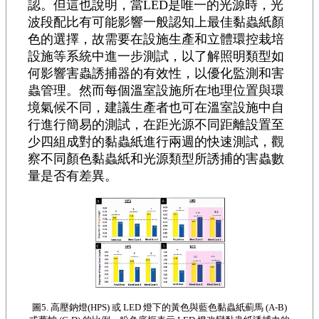
認。但這也說明，當LED是唯一的光源時，光
波段配比有可能影響一般認知上最佳黏蟲紙顏
色的選擇，故需要在設施生產和立體環控栽培
設施等系統中進一步測試，以了解照明類型如
何影響害蟲誘捕器的有效性，以優化監測和害
蟲管理。然而每個溫室設施所在地理位置與環
境氣候不同，建議生產者也可在溫室設施中自
行進行簡易的測試，在距光源不同距離設置至
少四組成對的黏蟲紙進行兩週的快速測試，觀
察不同顏色黏蟲紙和光源類型所誘捕的害蟲數
量是否有差異。
圖5. 高壓鈉燈(HPS) 或 LED 燈下的黃色與藍色黏蟲紙薊馬 (A-B)