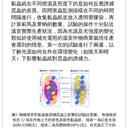
黏蟲紙在不同燈源及照度下的是如何反應誘捕
昆蟲的差異。田間害蟲監測採樣在不同的時間
間隔進行，收集黏蟲紙並放入透明塑膠袋，再
計算薊馬及蕈蚋的數量。試驗的操作十分貼近
溫室實際生產狀況，因為光源及光強度的變化
類似於使用補光電照的溫室作物商業栽培生產
會遇到的情形。第一次的試驗進行了兩週，以
了解光源如何在外在環境變化（如陰天和晴
天）下影響黏蟲紙對昆蟲的誘捕力。
圖3. 兩種燈具對黏蟲板誘捕昆蟲之影響的試驗設置圖。 每個植床
包含 12 張在作物上方的黃色及藍色黏蟲紙。 植床一為紅藍光混
合的LED燈[左]，植床二為高壓鈉燈(HPS) [右]。在光源正下方的