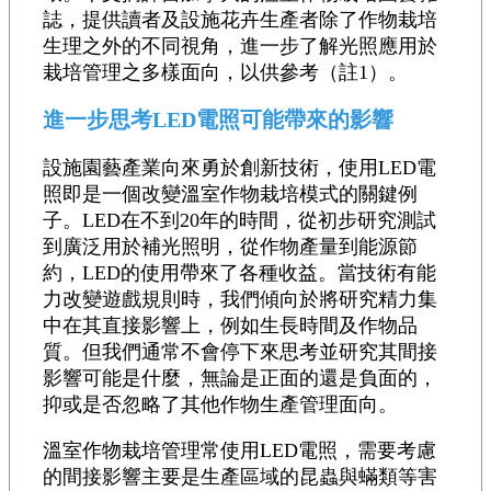
誌，提供讀者及設施花卉生產者除了作物栽培
生理之外的不同視角，進一步了解光照應用於
栽培管理之多樣面向，以供參考（註1）。
進一步思考LED電照可能帶來的影響
設施園藝產業向來勇於創新技術，使用LED電
照即是一個改變溫室作物栽培模式的關鍵例
子。LED在不到20年的時間，從初步研究測試
到廣泛用於補光照明，從作物產量到能源節
約，LED的使用帶來了各種收益。當技術有能
力改變遊戲規則時，我們傾向於將研究精力集
中在其直接影響上，例如生長時間及作物品
質。但我們通常不會停下來思考並研究其間接
影響可能是什麼，無論是正面的還是負面的，
抑或是否忽略了其他作物生產管理面向。
溫室作物栽培管理常使用LED電照，需要考慮
的間接影響主要是生產區域的昆蟲與蟎類等害