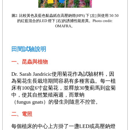
圖2. 比較黃色及藍色黏蟲紙在高壓鈉燈(HPS) 下 [左] 與使用 50:50
的紅藍混合的LED 燈下 [右]的誘捕性能差異。Photo credit:
OMAFRA。
田間試驗說明
一、昆蟲與植物
Dr. Sarah Jandricic使用菊花作為試驗材料，因
為菊花生長栽培期間容易有多種害蟲。每一植
床有100盆6寸盆菊花，並釋放30隻薊馬到盆菊
中，使其自然繁殖兩週，而蕈蚋
（fungus gnats）的發生則隨意不控管。
二、電照
每個植床的中心上方掛了一盞LED或高壓鈉燈