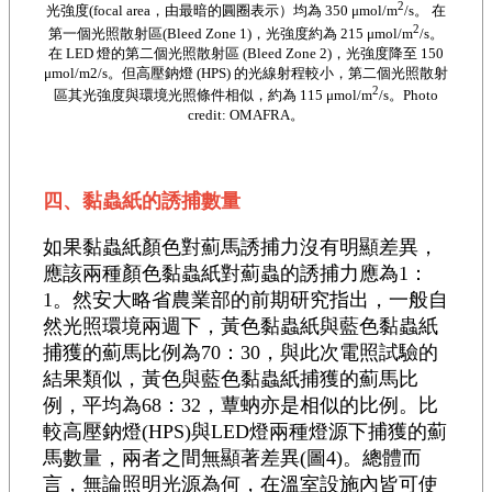
2
光強度(focal area，由最暗的圓圈表示）均為 350 μmol/m
/s。 在
2
第一個光照散射區(Bleed Zone 1)，光強度約為 215 μmol/m
/s。
在 LED 燈的第二個光照散射區 (Bleed Zone 2)，光強度降至 150
μmol/m2/s。但高壓鈉燈 (HPS) 的光線射程較小，第二個光照散射
2
區其光強度與環境光照條件相似，約為 115 μmol/m
/s。Photo
credit: OMAFRA。
四、黏蟲紙的誘捕數量
如果黏蟲紙顏色對薊馬誘捕力沒有明顯差異，
應該兩種顏色黏蟲紙對薊蟲的誘捕力應為1：
1。然安大略省農業部的前期研究指出，一般自
然光照環境兩週下，黃色黏蟲紙與藍色黏蟲紙
捕獲的薊馬比例為70：30，與此次電照試驗的
結果類似，黃色與藍色黏蟲紙捕獲的薊馬比
例，平均為68：32，蕈蚋亦是相似的比例。比
較高壓鈉燈(HPS)與LED燈兩種燈源下捕獲的薊
馬數量，兩者之間無顯著差異(圖4)。總體而
言，無論照明光源為何，在溫室設施內皆可使