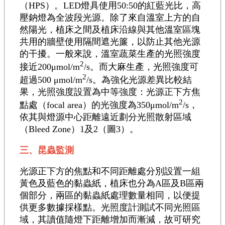
（HPS）。LED燈具使用50:50的紅藍光比，高
壓鈉燈為全波段光源。除了來自溫室上方的自
然陽光，植床之間及植床沿線與其他溫室區塊
共用的牆壁使用隔間遮光簾，以防止其他光源
的干擾。一般來說，溫室蔬菜生產的光照強度
2
接近200μmol/m
/s。而大麻生產，光照強度可
2
超過500 μmol/m
/s。為強化光源差異比較結
果，光照強度設置為中等強度：光源正下方焦
2
點處（focal area）的光強度為350μmol/m
/s，
依其與燈源中心距離遠近劃分光照散射區域
（Bleed Zone）1及2（圖3）。
三、昆蟲監測
光源正下方的焦點和不同距離處分別設置一組
黃色及藍色的黏蟲紙，植床也分為A區及B區兩
個部分，兩區的黏蟲紙處理數量相同，以便提
供更多數據採樣點。光照度計測試不同光照區
域，其讀值隨燈下距離增加而漸減，故可研究