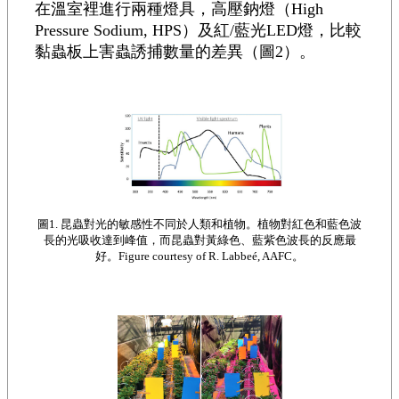
在溫室裡進行兩種燈具，高壓鈉燈（High
Pressure Sodium, HPS）及紅/藍光LED燈，比較
黏蟲板上害蟲誘捕數量的差異（圖2）。
圖1. 昆蟲對光的敏感性不同於人類和植物。植物對紅色和藍色波
長的光吸收達到峰值，而昆蟲對黃綠色、藍紫色波長的反應最
好。Figure courtesy of R. Labbeé, AAFC。