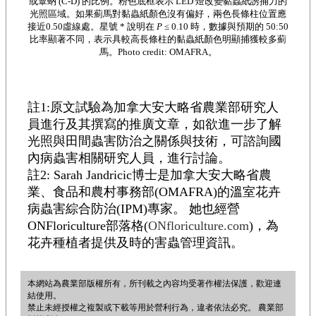
或蕈蚋 (C-D) 的比例。粉色底框表示 LED 燈改變黏蟲紙誘捕力的
光照區域。如果薊馬對黏蟲紙顏色沒有偏好，兩色長條柱位置應
接近0.50虛線處。星號 * 說明在
P
≤ 0.10 時，數據與預期的 50:50
比率顯著不同，表示具較高長條柱的黏蟲紙顏色明顯捕獲較多薊
馬。Photo credit: OMAFRA。
註1:原文試驗為加拿大安大略省農業部研究人
員進行及其撰寫的推廣文章，如欲進一步了解
光照與田間蟲害防治之關係與技術，可諮詢國
內病蟲害相關研究人員，進行討論。
註2: Sarah Jandricic博士是加拿大安大略省農
業、食品和農村事務部(OMAFRA)的溫室花卉
病蟲害綜合防治(IPM)專家。 她也經營
ONFloriculture部落格(
ONfloriculture.com
)，為
花卉種植者提供及時的害蟲管理資訊。
本網站為農業部版權所有，所刊載之內容均受著作權法保護，歡迎連
結使用。
禁止未經授權之複製或下載等用於營利行為，違者依法必究。 農業部