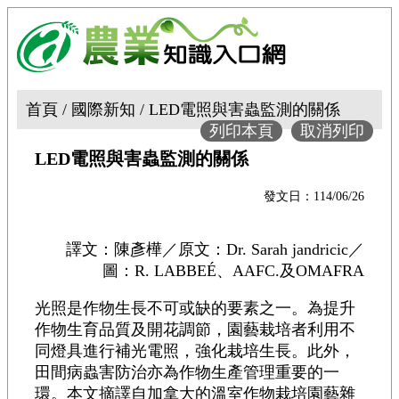
首頁 / 國際新知 / LED電照與害蟲監測的關係
列印本頁
取消列印
LED電照與害蟲監測的關係
發文日：114/06/26
譯文：陳彥樺／原文：Dr. Sarah jandricic／
圖：R. LABBEÉ、AAFC.及OMAFRA
光照是作物生長不可或缺的要素之一。為提升
作物生育品質及開花調節，園藝栽培者利用不
同燈具進行補光電照，強化栽培生長。此外，
田間病蟲害防治亦為作物生產管理重要的一
環。本文摘譯自加拿大的溫室作物栽培園藝雜