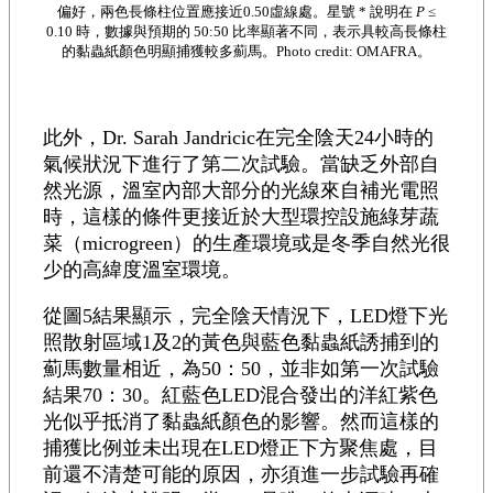
偏好，兩色長條柱位置應接近0.50虛線處。星號 * 說明在
P
≤
0.10 時，數據與預期的 50:50 比率顯著不同，表示具較高長條柱
的黏蟲紙顏色明顯捕獲較多薊馬。Photo credit: OMAFRA。
此外，Dr. Sarah Jandricic在完全陰天24小時的
氣候狀況下進行了第二次試驗。當缺乏外部自
然光源，溫室內部大部分的光線來自補光電照
時，這樣的條件更接近於大型環控設施綠芽蔬
菜（microgreen）的生產環境或是冬季自然光很
少的高緯度溫室環境。
從圖5結果顯示，完全陰天情況下，LED燈下光
照散射區域1及2的黃色與藍色黏蟲紙誘捕到的
薊馬數量相近，為50：50，並非如第一次試驗
結果70：30。紅藍色LED混合發出的洋紅紫色
光似乎抵消了黏蟲紙顏色的影響。然而這樣的
捕獲比例並未出現在LED燈正下方聚焦處，目
前還不清楚可能的原因，亦須進一步試驗再確