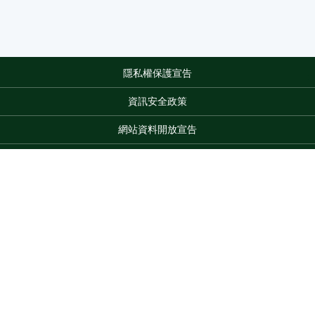
隱私權保護宣告
:::
資訊安全政策
網站資料開放宣告
網站服務信箱
地址：100212 臺北市中正區南海路 37 號
電話：(02)2381-2991
Top
服務時間：AM8:30~PM5:30
版權所有 © 2026 MOA All Rights Reserved.