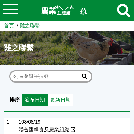
:::
跳到主要內容
農業知識入口網
首頁
雞之聯繫
雞之聯繫
排序
發布日期
更新日期
1.
108/08/19
聯合國糧食及農業組織