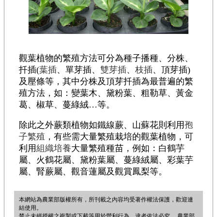
觀葉植物的繁殖方法可分為種子播種、分株、
扦插(
葉插
、單芽插、
雙芽插
、
枝插
、頂芽插)
及壓條等，其中分株及頂芽扦插為最普遍的繁
殖方法，如：變葉木、黛粉葉、粗勒草、黃金
葛、椒草、蔓綠絨…等。
除此之外蕨類植物如鐵線蕨、山蘇花則利用
孢
子繁殖
，有些需大量繁殖栽培的觀葉植物，可
利用
組織培養
大量繁殖種苗，例如：白鶴芋
屬、火鶴花屬、黛粉葉屬、蔓綠絨屬、彩葉芋
屬、腎蕨屬、觀音蓮屬及觀賞鳳梨等。
本網站為農業部版權所有，所刊載之內容均受著作權法保護，歡迎連
結使用。
禁止未經授權之複製或下載等用於營利行為，違者依法必究。 農業部