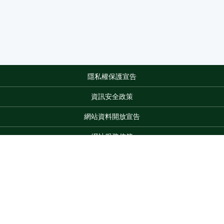
隱私權保護宣告
:::
資訊安全政策
網站資料開放宣告
網站服務信箱
地址：100212 臺北市中正區南海路 37 號
電話：(02)2381-2991
服務時間：AM8:30~PM5:30
Top
版權所有 © 2026 MOA All Rights Reserved.