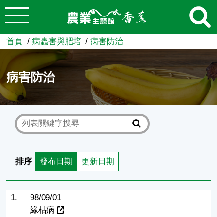
:::
跳到主要內容
農業知識入口網
首頁
病蟲害與肥培
病害防治
病害防治
排序
發布日期
更新日期
1.
98/09/01
緣枯病