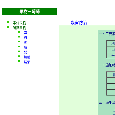
果樹－葡萄
蟲害防治
常綠果樹
落葉果樹
李
一、三要
柿
桃
地
梅
山
梨
平
葡萄
蘋果
二、施肥
三、施肥