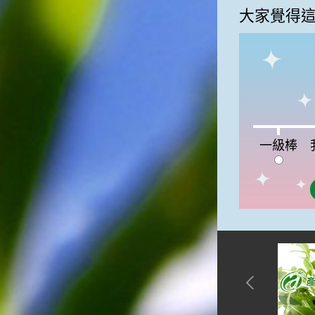
俗諺的意思是：立秋這一天如
大家覺得
果打雷，對二期水稻的收成會
有不好的影響。所以對農夫而
言，立秋日是十分忌諱打雷的
喔！2.「六月秋，快溜溜；七
月秋，秋後油」這句俗諺的意
思是：根據老一輩人的說法，
如果立秋這一天是在農曆六
月，則漁民的作業期會比較早
一級棒:0%
我
結束；如果「立秋日」在七
一級棒
月，則天氣會持續穩定，今年
的捕魚季節就會比較長，而漁
民們的收入也會相對提高呢！