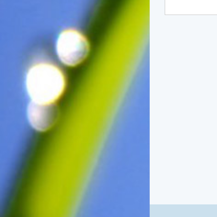
一般家庭在喜慶時常選用的水
果。在民間，人們相信吃了龍
眼肉，子孫會做大官，而且龍
眼又稱為「福圓」，所以有句
俗諺是這麼說的：「食福圓生
子生孫中狀元」，可見龍眼在
民間流傳的說法中是種有「福
氣」的水果喔！◎節氣生活在
這個節氣裡，最重要的節日就
是八月八日的父親節了。或許
因為父親節不一定逢到星期日
的關係，父親節在感覺上似乎
沒有母親節來得熱絡。不過，
父親為家庭付出的辛苦與努力
可不亞於母親喔！小朋友應該
趁著一年一度的父親節，對爸
爸表達出心中的敬重與關愛，
相信平日辛勞的爸爸知道你的
心意後，一定會非常高興的。
◎節氣俗諺1.「雷打秋，年冬
高地半收，低地水漂流」這句