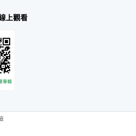
/線上觀看
農建專輯