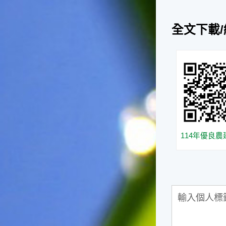
台灣屬於亞熱帶氣候，所以此
時的實際氣候和節氣名稱會不
太一致，天氣依然十分炎熱，
全文下載
大概要再經過兩個月後，才能
感受到明顯的季節改變。◎節
氣小農夫我國以農立國，在大
暑過後，秋天的開始是以「立
秋」節氣為準。農夫們一定要
趕在立秋前後完成插秧工作，
否則再晚的話，就會影響稻作
的生長。因為二期稻作最怕的
是遇上低溫期，稻子會長不
好，所以選對時機插秧播種是
114年優良
很重要的。◎節氣小漁夫在這
個時節，台灣周圍海域的水溫
仍然偏高，所以此時的漁獲還
是多屬於暖水魚，例如東部的
海域可以捕獲到鮮美的立翅旗
魚，在高雄外海有小串、烏
賊，澎湖附近則有鰆、蝦可以
捕獲。◎節氣小園丁這個節氣
是龍眼的盛產期，「龍眼」是