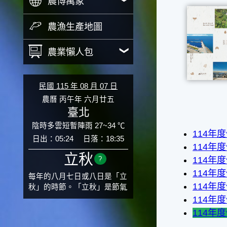
農博萬象
農漁生產地圖
農業懶人包
民國 115 年 08 月 07 日
農曆 丙午年 六月廿五
臺北
陰時多雲短暫陣雨 27~34 ℃
114年
日出：05:24
日落：18:35
114年
立秋
?
114年
114年
每年的八月七日或八日是「立
114年
秋」的時節。「立秋」是節氣
邁入秋涼的先聲，表示酷熱難
114年
熬的夏天即將過去，涼爽舒適
114年
的秋天就要來了。不過，由於