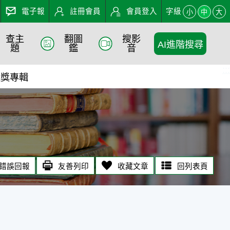
電子報
註冊會員
會員登入
字級
小
中
大
查主
翻圖
搜影
AI進階搜尋
題
鑑
音
:::
程獎專輯
錯誤回報
友善列印
收藏文章
回列表頁