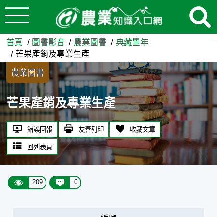
:::
跳到主要內容
芒果產銷及專業生產 - 農業
:::
首頁
圖書影音
農業圖書
典藏豐年
芒果產銷及專業生產
農業圖書
芒果產銷及專業生產
錯誤回報
友善列印
收藏文章
回列表頁
209
0