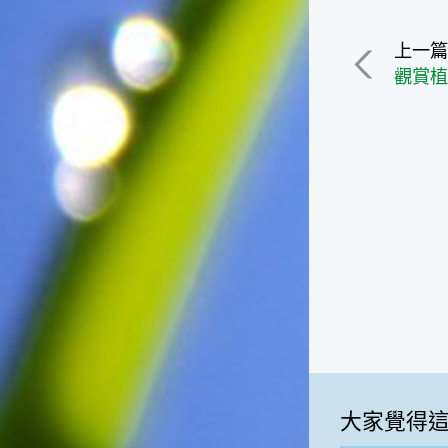
捕獲。◎節氣小園丁這個節氣
是龍眼的盛產期，「龍眼」是
一般家庭在喜慶時常選用的水
上一
果。在民間，人們相信吃了龍
觀賞
眼肉，子孫會做大官，而且龍
眼又稱為「福圓」，所以有句
俗諺是這麼說的：「食福圓生
子生孫中狀元」，可見龍眼在
民間流傳的說法中是種有「福
氣」的水果喔！◎節氣生活在
這個節氣裡，最重要的節日就
是八月八日的父親節了。或許
因為父親節不一定逢到星期日
的關係，父親節在感覺上似乎
沒有母親節來得熱絡。不過，
父親為家庭付出的辛苦與努力
可不亞於母親喔！小朋友應該
趁著一年一度的父親節，對爸
爸表達出心中的敬重與關愛，
相信平日辛勞的爸爸知道你的
大家覺得
心意後，一定會非常高興的。
◎節氣俗諺1.「雷打秋，年冬