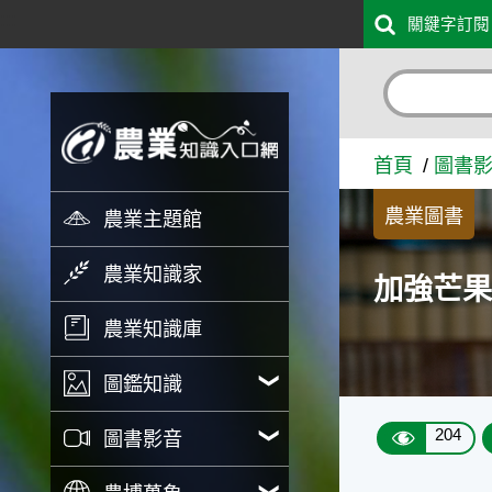
:::
關鍵字訂閱
跳到主要內容
加強芒果栽培管理 - 農業知
首頁
圖書
農業圖書
農業主題館
農業知識家
加強芒
農業知識庫
圖鑑知識
204
圖書影音