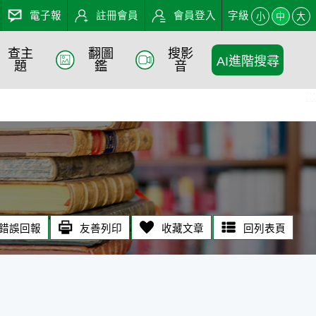
電子報
註冊會員
會員登入
字級
小
中
大
查主
翻圖
搜影
AI進階搜尋
題
鑑
音
:::
錯誤回報
友善列印
收藏文章
回列表頁