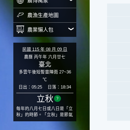
農博萬象
農漁生產地圖
農業懶人包
民國 115 年 08 月 09 日
農曆 丙午年 六月廿七
臺北
多雲午後短暫雷陣雨 27~36
℃
日出：05:25
日落：18:34
立秋
?
每年的八月七日或八日是「立
秋」的時節。「立秋」是節氣
邁入秋涼的先聲，表示酷熱難
熬的夏天即將過去，涼爽舒適