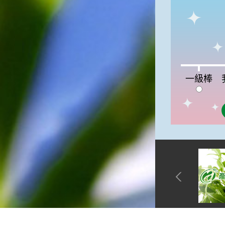
高地半收，低地水漂流」這句
俗諺的意思是：立秋這一天如
果打雷，對二期水稻的收成會
有不好的影響。所以對農夫而
言，立秋日是十分忌諱打雷的
喔！2.「六月秋，快溜溜；七
一級棒:0%
我
月秋，秋後油」這句俗諺的意
一級棒
思是：根據老一輩人的說法，
如果立秋這一天是在農曆六
月，則漁民的作業期會比較早
結束；如果「立秋日」在七
月，則天氣會持續穩定，今年
的捕魚季節就會比較長，而漁
民們的收入也會相對提高呢！