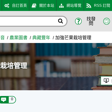
自訂首頁
關於本站
網站導覽
RSS 訂閱
找發
識入口網
問
影音
農業圖書
典藏豐年
加強芒果栽培管理
果栽培管理
0