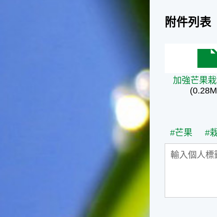
的秋天就要來了。不過，由於
台灣屬於亞熱帶氣候，所以此
附件列表
時的實際氣候和節氣名稱會不
太一致，天氣依然十分炎熱，
大概要再經過兩個月後，才能
加強芒果栽
感受到明顯的季節改變。◎節
氣小農夫我國以農立國，在大
暑過後，秋天的開始是以「立
加強芒果栽
秋」節氣為準。農夫們一定要
(0.28M
趕在立秋前後完成插秧工作，
否則再晚的話，就會影響稻作
的生長。因為二期稻作最怕的
是遇上低溫期，稻子會長不
#芒果
#
好，所以選對時機插秧播種是
很重要的。◎節氣小漁夫在這
個時節，台灣周圍海域的水溫
仍然偏高，所以此時的漁獲還
是多屬於暖水魚，例如東部的
海域可以捕獲到鮮美的立翅旗
魚，在高雄外海有小串、烏
賊，澎湖附近則有鰆、蝦可以