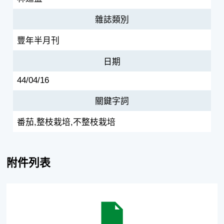
雜誌類別
豐年半月刊
日期
44/04/16
關鍵字詞
番茄,整枝栽培,不整枝栽培
附件列表
蕃茄的整枝和不整枝栽培