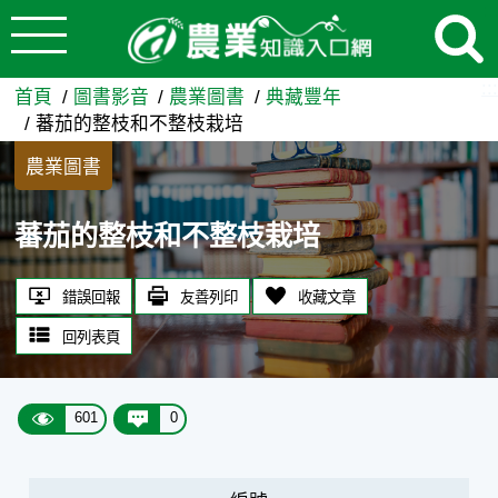
:::
跳到主要內容
蕃茄的整枝和不整枝栽培 - 
:::
首頁
圖書影音
農業圖書
典藏豐年
蕃茄的整枝和不整枝栽培
農業圖書
蕃茄的整枝和不整枝栽培
錯誤回報
友善列印
收藏文章
回列表頁
601
0