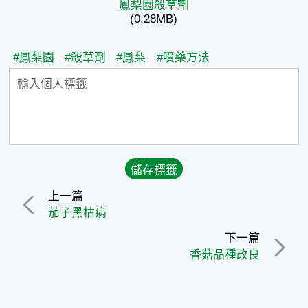
鳳梨園殺草劑
(0.28MB)
#鳳梨園
#殺草劑
#鳳梨
#噴藥方法
上一篇
茄子黑枯病
下一篇
香菇品種改良