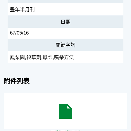
豐年半月刊
日期
67/05/16
關鍵字詞
鳳梨園,殺草劑,鳳梨,噴藥方法
附件列表
鳳梨園殺草劑