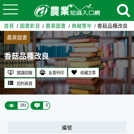
:::
跳到主要內容
香菇品種改良 - 農業知識入口
:::
首頁
圖書影音
農業圖書
典藏豐年
香菇品種改良
農業圖書
香菇品種改良
錯誤回報
友善列印
收藏文章
回列表頁
181
0
編號