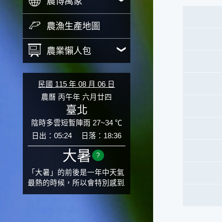
農博萬象
農漁生產地圖
農業懶人包
民國 115 年 08 月 06 日
農曆 丙午年 六月廿四
臺北
陰時多雲短暫陣雨 27~34 ℃
日出：05:24
日落：18:36
大暑
?
「大暑」的前後是一年中天氣
最熱的時候，所以會特別感到
氣候炙熱難耐。有句俗話「小
暑大暑無君子」，它的意思是
說：小暑、大暑這兩個節氣的