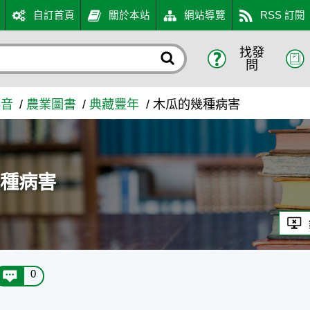
自訂首頁
關於本站
網站導覽
RSS 訂閱
找發
入口網
問
影音
農業圖書
典藏豐年
木瓜的幾種病害
幾種病害
0