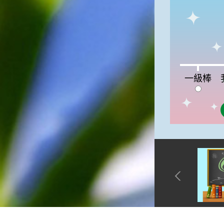
徵。☆節氣生活大暑節氣裡，
重要的民俗節慶首推農曆六月
十五日的「半年節」。由於農
曆六月十五日是全年的一半，
所以在這一天拜完神明後，全
家會一起吃「半年圓」，而
「半年圓」是用糯米磨成粉再
一級棒:0%
我
一級棒
和上紅麵搓成的，大多會煮成
甜食來品嚐，象徵意義是團圓
與甜蜜喔！☆節氣俗諺1.「大
暑熱不透，大水風颱到」這句
俗諺的意思是：大暑這一天如
果不熱，就表示氣候不順，今
年內必須特別注意水災或風
災，以免影響到農作物的收成
喔！2.「熱在大小暑，好有雷
陣雨」這句俗諺的意思是：
大、小暑時節，炎夏天氣常常
熱得讓人受不了，還好常會有
午後雷陣雨出現，藉此舒緩了
炎夏所帶來的酷熱。