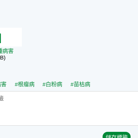
病害
種病害
B)
病害
#根瘤病
#白粉病
#苗枯病