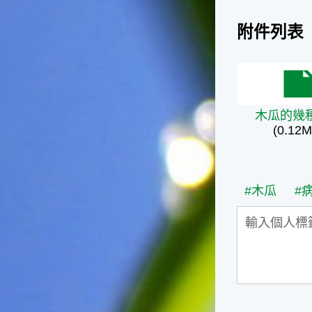
天氣十分酷熱，很多人因為熱
到受不了，就不顧面子把衣服
附件列表
脫掉，這樣子不但不禮貌，也
失去君子風範了。在夏天裡，
午後下場雷陣雨是稀鬆平常
的，不過如果連著好幾天都沒
木瓜的幾種
有下雷陣雨的話，可就要注意
天氣預報，看看是否有颱風要
木瓜的幾
來了，並且做好防颱準備。因
(0.12M
為這個時節是颱風最頻繁的時
節，而這種情形是颱風即將大
舉來襲的警訊喔！☆節氣小農
夫這個時節是二期水稻插秧的
#木瓜
#
好時機，所以田區所需要的水
量會增加，如果在這時候發生
乾旱缺水的情形，就會迫使農
夫們休耕。相反的，如果因颱
風來襲帶來過多的雨水，就會
毀掉農夫們辛苦栽種的作物。
所以民間有「大暑大落大死，
無落無死」這句諺語，表示大
暑時節的雨水量對稻作的生長