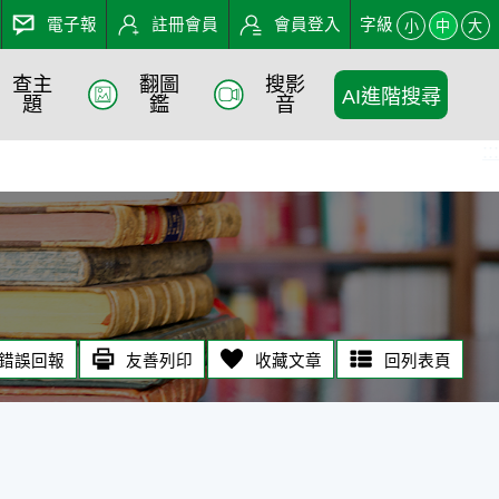
電子報
註冊會員
會員登入
字級
小
中
大
查主
翻圖
搜影
AI進階搜尋
題
鑑
音
:::
錯誤回報
友善列印
收藏文章
回列表頁