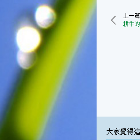
影響很大。☆節氣小漁夫在這
個時節，台灣周圍的海域大多
上一
佈滿暖水魚群，如：東北海域
耕牛
有魷魚，基隆外海有小卷、赤
宗，彰化海域則有黃鰭鯛等漁
獲。這些都是漁夫們漁獲的重
點海域喔！不過，夏天吃海鮮
除了享受美味之外，一定要相
當重視保鮮和衛生的問題，因
為溫度太高容易發生食物腐
化、變質的問題。若是吃了不
新鮮、不乾淨的東西，可是會
生病的喲！☆節氣小園丁有句
話說「大暑吃鳳梨」，表示這
個時節的鳳梨最好吃，味道最
甜美，是品嚐的好時機喔！鳳
梨不僅是水果，它也被當成烹
調菜餚時的甜美食材，十分可
口。鳳梨的閩南語發音和「旺
大家覺得
來」雷同，所以也被用來作為
祈求平安吉祥、生意興隆的象