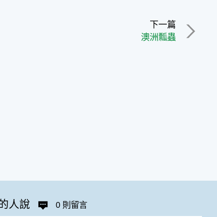
下一篇
澳洲瓢蟲
的人說
0 則留言