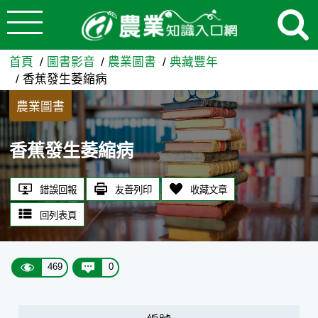
:::
跳到主要內容
香蕉發生萎縮病 - 農業知識入
:::
首頁
圖書影音
農業圖書
典藏豐年
香蕉發生萎縮病
農業圖書
香蕉發生萎縮病
錯誤回報
友善列印
收藏文章
回列表頁
469
0