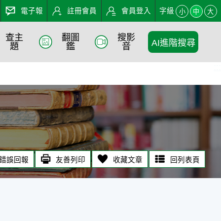
電子報
註冊會員
會員登入
字級
小
中
大
查主
翻圖
搜影
AI進階搜尋
題
鑑
音
:::
錯誤回報
友善列印
收藏文章
回列表頁