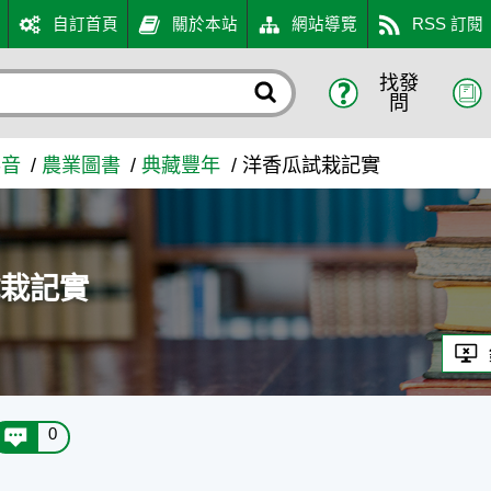
自訂首頁
關於本站
網站導覽
RSS 訂閱
找發
入口網
問
影音
農業圖書
典藏豐年
洋香瓜試栽記實
試栽記實
0