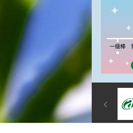
俗諺的意思是：立秋這一天如
果打雷，對二期水稻的收成會
有不好的影響。所以對農夫而
言，立秋日是十分忌諱打雷的
喔！2.「六月秋，快溜溜；七
月秋，秋後油」這句俗諺的意
思是：根據老一輩人的說法，
一級棒:0%
我
一級棒
如果立秋這一天是在農曆六
月，則漁民的作業期會比較早
結束；如果「立秋日」在七
月，則天氣會持續穩定，今年
的捕魚季節就會比較長，而漁
民們的收入也會相對提高呢！