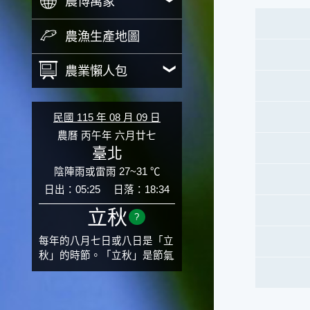
農博萬象
農漁生產地圖
農業懶人包
民國 115 年 08 月 09 日
農曆 丙午年 六月廿七
臺北
陰陣雨或雷雨 27~31 ℃
日出：05:25
日落：18:34
立秋
?
每年的八月七日或八日是「立
秋」的時節。「立秋」是節氣
邁入秋涼的先聲，表示酷熱難
熬的夏天即將過去，涼爽舒適
的秋天就要來了。不過，由於