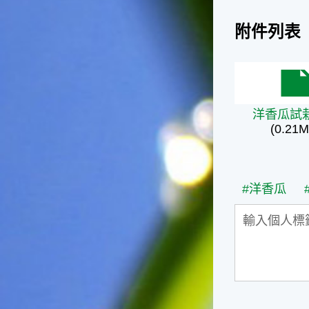
台灣屬於亞熱帶氣候，所以此
時的實際氣候和節氣名稱會不
附件列表
太一致，天氣依然十分炎熱，
大概要再經過兩個月後，才能
感受到明顯的季節改變。◎節
氣小農夫我國以農立國，在大
洋香瓜試栽
暑過後，秋天的開始是以「立
秋」節氣為準。農夫們一定要
洋香瓜試
趕在立秋前後完成插秧工作，
(0.21M
否則再晚的話，就會影響稻作
的生長。因為二期稻作最怕的
是遇上低溫期，稻子會長不
好，所以選對時機插秧播種是
#洋香瓜
很重要的。◎節氣小漁夫在這
個時節，台灣周圍海域的水溫
仍然偏高，所以此時的漁獲還
是多屬於暖水魚，例如東部的
海域可以捕獲到鮮美的立翅旗
魚，在高雄外海有小串、烏
賊，澎湖附近則有鰆、蝦可以
捕獲。◎節氣小園丁這個節氣
是龍眼的盛產期，「龍眼」是