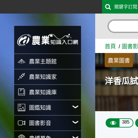
:::
關鍵字訂閱
跳到主要內容
洋香瓜試栽記實 - 農業知識
首頁
圖書
農業圖書
農業主題館
農業知識家
洋香瓜
農業知識庫
圖鑑知識
385
圖書影音