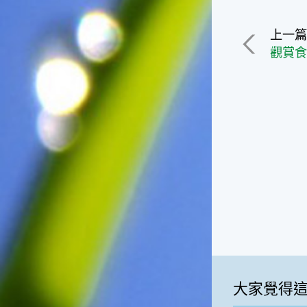
一般家庭在喜慶時常選用的水
果。在民間，人們相信吃了龍
上一
眼肉，子孫會做大官，而且龍
觀賞
眼又稱為「福圓」，所以有句
俗諺是這麼說的：「食福圓生
子生孫中狀元」，可見龍眼在
民間流傳的說法中是種有「福
氣」的水果喔！◎節氣生活在
這個節氣裡，最重要的節日就
是八月八日的父親節了。或許
因為父親節不一定逢到星期日
的關係，父親節在感覺上似乎
沒有母親節來得熱絡。不過，
父親為家庭付出的辛苦與努力
可不亞於母親喔！小朋友應該
趁著一年一度的父親節，對爸
爸表達出心中的敬重與關愛，
相信平日辛勞的爸爸知道你的
心意後，一定會非常高興的。
大家覺得
◎節氣俗諺1.「雷打秋，年冬
高地半收，低地水漂流」這句