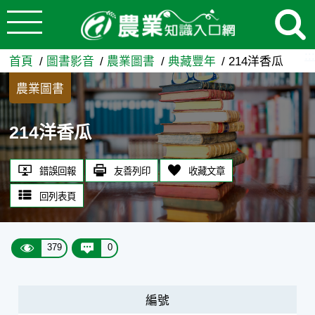
:::
跳到主要內容
214洋香瓜 - 農業知識入口網
:::
首頁
圖書影音
農業圖書
典藏豐年
214洋香瓜
農業圖書
214洋香瓜
錯誤回報
友善列印
收藏文章
回列表頁
379
0
編號