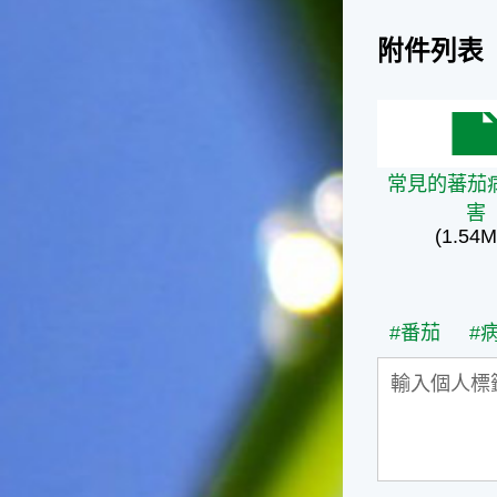
台灣屬於亞熱帶氣候，所以此
時的實際氣候和節氣名稱會不
附件列表
太一致，天氣依然十分炎熱，
大概要再經過兩個月後，才能
感受到明顯的季節改變。◎節
氣小農夫我國以農立國，在大
常見的蕃茄
暑過後，秋天的開始是以「立
秋」節氣為準。農夫們一定要
常見的蕃茄
趕在立秋前後完成插秧工作，
害
否則再晚的話，就會影響稻作
(1.54M
的生長。因為二期稻作最怕的
是遇上低溫期，稻子會長不
好，所以選對時機插秧播種是
很重要的。◎節氣小漁夫在這
#番茄
#
個時節，台灣周圍海域的水溫
仍然偏高，所以此時的漁獲還
是多屬於暖水魚，例如東部的
海域可以捕獲到鮮美的立翅旗
魚，在高雄外海有小串、烏
賊，澎湖附近則有鰆、蝦可以
捕獲。◎節氣小園丁這個節氣
是龍眼的盛產期，「龍眼」是