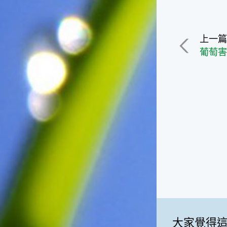
一般家庭在喜慶時常選用的水
果。在民間，人們相信吃了龍
眼肉，子孫會做大官，而且龍
上一
眼又稱為「福圓」，所以有句
葡萄
俗諺是這麼說的：「食福圓生
子生孫中狀元」，可見龍眼在
民間流傳的說法中是種有「福
氣」的水果喔！◎節氣生活在
這個節氣裡，最重要的節日就
是八月八日的父親節了。或許
因為父親節不一定逢到星期日
的關係，父親節在感覺上似乎
沒有母親節來得熱絡。不過，
父親為家庭付出的辛苦與努力
可不亞於母親喔！小朋友應該
趁著一年一度的父親節，對爸
爸表達出心中的敬重與關愛，
相信平日辛勞的爸爸知道你的
心意後，一定會非常高興的。
◎節氣俗諺1.「雷打秋，年冬
大家覺得
高地半收，低地水漂流」這句