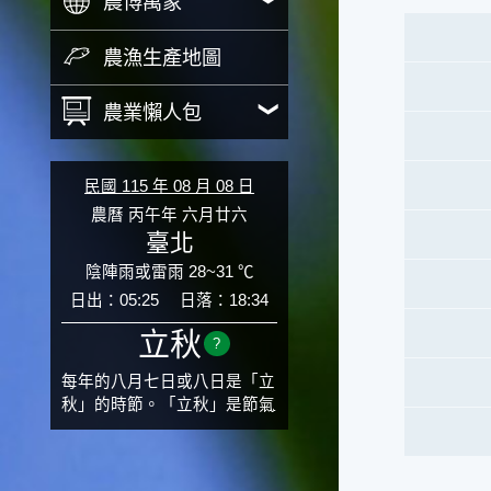
農博萬象
農漁生產地圖
農業懶人包
民國 115 年 08 月 08 日
農曆 丙午年 六月廿六
臺北
陰陣雨或雷雨 28~31 ℃
日出：05:25
日落：18:34
立秋
?
每年的八月七日或八日是「立
秋」的時節。「立秋」是節氣
邁入秋涼的先聲，表示酷熱難
熬的夏天即將過去，涼爽舒適
的秋天就要來了。不過，由於