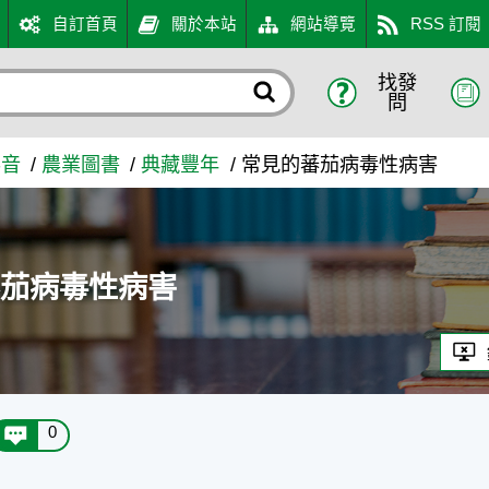
自訂首頁
關於本站
網站導覽
RSS 訂閱
找發
農業知識入口網
問
影音
農業圖書
典藏豐年
常見的蕃茄病毒性病害
蕃茄病毒性病害
0