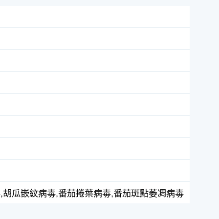
毒,胡瓜嵌紋病毒,番茄捲葉病毒,番茄斑點萎凋病毒