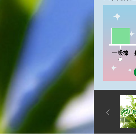
俗諺的意思是：立秋這一天如
果打雷，對二期水稻的收成會
有不好的影響。所以對農夫而
言，立秋日是十分忌諱打雷的
喔！2.「六月秋，快溜溜；七
一級棒:50
月秋，秋後油」這句俗諺的意
思是：根據老一輩人的說法，
我
如果立秋這一天是在農曆六
一級棒
月，則漁民的作業期會比較早
結束；如果「立秋日」在七
月，則天氣會持續穩定，今年
的捕魚季節就會比較長，而漁
民們的收入也會相對提高呢！