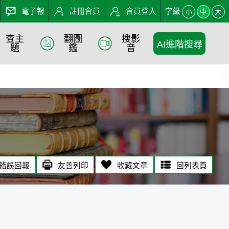
電子報
註冊會員
會員登入
字級
小
中
大
查主
翻圖
搜影
AI進階搜尋
題
鑑
音
:::
錯誤回報
友善列印
收藏文章
回列表頁