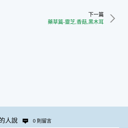
下一篇
藥草篇-靈芝,香菇,黑木耳
的人說
0 則留言