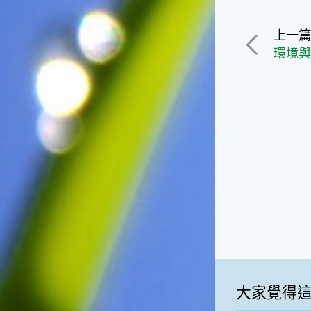
一般家庭在喜慶時常選用的水
果。在民間，人們相信吃了龍
上一
眼肉，子孫會做大官，而且龍
環境與
眼又稱為「福圓」，所以有句
俗諺是這麼說的：「食福圓生
子生孫中狀元」，可見龍眼在
民間流傳的說法中是種有「福
氣」的水果喔！◎節氣生活在
這個節氣裡，最重要的節日就
是八月八日的父親節了。或許
因為父親節不一定逢到星期日
的關係，父親節在感覺上似乎
沒有母親節來得熱絡。不過，
父親為家庭付出的辛苦與努力
可不亞於母親喔！小朋友應該
趁著一年一度的父親節，對爸
爸表達出心中的敬重與關愛，
相信平日辛勞的爸爸知道你的
心意後，一定會非常高興的。
大家覺得
◎節氣俗諺1.「雷打秋，年冬
高地半收，低地水漂流」這句