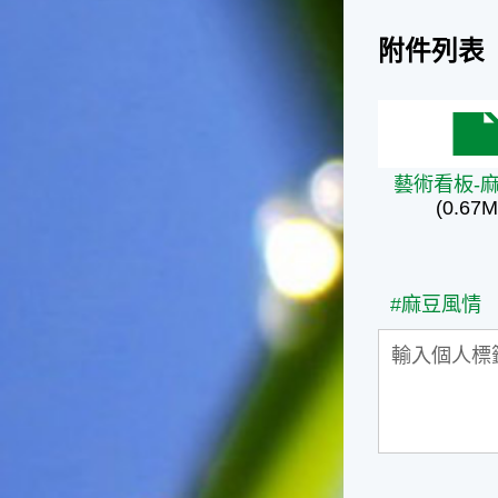
台灣屬於亞熱帶氣候，所以此
時的實際氣候和節氣名稱會不
附件列表
太一致，天氣依然十分炎熱，
大概要再經過兩個月後，才能
感受到明顯的季節改變。◎節
氣小農夫我國以農立國，在大
藝術看板-
暑過後，秋天的開始是以「立
秋」節氣為準。農夫們一定要
藝術看板-
趕在立秋前後完成插秧工作，
(0.67M
否則再晚的話，就會影響稻作
的生長。因為二期稻作最怕的
是遇上低溫期，稻子會長不
好，所以選對時機插秧播種是
#麻豆風情
很重要的。◎節氣小漁夫在這
個時節，台灣周圍海域的水溫
仍然偏高，所以此時的漁獲還
是多屬於暖水魚，例如東部的
海域可以捕獲到鮮美的立翅旗
魚，在高雄外海有小串、烏
賊，澎湖附近則有鰆、蝦可以
捕獲。◎節氣小園丁這個節氣
是龍眼的盛產期，「龍眼」是