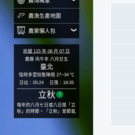
農博萬象
農漁生產地圖
農業懶人包
民國 115 年 08 月 07 日
農曆 丙午年 六月廿五
臺北
陰時多雲短暫陣雨 27~34 ℃
日出：05:24
日落：18:35
立秋
?
每年的八月七日或八日是「立
秋」的時節。「立秋」是節氣
邁入秋涼的先聲，表示酷熱難
熬的夏天即將過去，涼爽舒適
的秋天就要來了。不過，由於