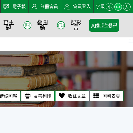
電子報
註冊會員
會員登入
字級
小
中
大
查主
翻圖
搜影
AI進階搜尋
題
鑑
音
:::
錯誤回報
友善列印
收藏文章
回列表頁