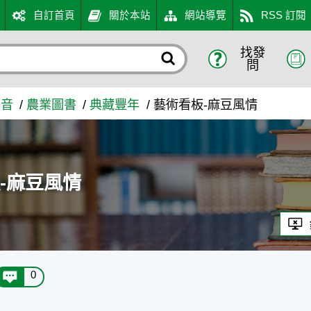
自訂首頁
關於本站
網站導覽
RSS 訂閱
找發
知識入口網
問
影音
農業圖書
典藏豐年
藝術看板-麻豆風情
-麻豆風情
0