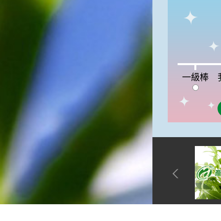
俗諺的意思是：立秋這一天如
果打雷，對二期水稻的收成會
有不好的影響。所以對農夫而
言，立秋日是十分忌諱打雷的
喔！2.「六月秋，快溜溜；七
月秋，秋後油」這句俗諺的意
思是：根據老一輩人的說法，
一級棒:0%
我
一級棒
如果立秋這一天是在農曆六
月，則漁民的作業期會比較早
結束；如果「立秋日」在七
月，則天氣會持續穩定，今年
的捕魚季節就會比較長，而漁
民們的收入也會相對提高呢！