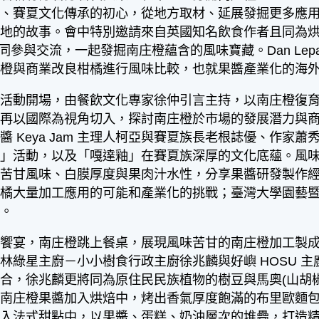
種、賽夏文化傳承的初心，從地方取材、延展發掘更多應
地的故事。會中特別邀請來自英國知名飲食作者且同為烘焙
來臺共同參與交流，一起發掘南庄橙蘊含的風味寶藏。Dan L
庄橙與商業改良柑橘進行風味比較，也就果醬產業化的海
動開場，由餐飲文化專家徐仲引言主持，以南庄橙復育
，再以國際為視角切入，探討南庄橙於市場的發展潛力與
醬 Keya Jam 主理人柯亞與賽夏族長老根誌優、作
家」活動，以及「嘎達釉」在賽夏族深厚的文化底蘊。風
的苦甘風味、白膜厚度與果肉汁水性，分享果醬研發製作
柑橘大量加工應用的可能和產業化的挑戰；臺灣大學園藝
果。
宴，南庄橙跳上餐桌，展現風味苦甘的南庄橙加工製成
林綠星主廚－小小樹食行政主廚徐兆麟與好嶼 HOSU 
合，徐兆麟更將同為原住民民族植物的樹豆與馬奧(山胡
庄橙果醬加入烘焙中，烤出香氣厚度飽滿的布里歐麵包；Quelq
用入法式甜點中，以果醬、蛋糕、奶油層次的堆疊，打造