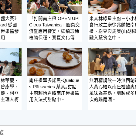
果醬大賽》
「打開南庄橙 OPEN UP!
米其林綠星主廚－小小
ard 從國
Citrus Taiwanica」圓桌交
食行政主廚徐兆麟把南
庄橙果醬發
流暨應用饗宴，延續珍稀
橙、樹豆與馬奧(山胡椒
應用
植物保種、賽夏文化傳
融入蔬食之中。
長林華慶、
南庄橙聖多諾黑-Quelque
無酒精調飲一時無酉創
長曾彥學、
s Pâtisseries 某某｡甜點
人黃心皓以南庄橙酸爽
誌優、柯亞
主廚賴怡君將南庄橙果醬
風味為基點，調製成多
am 主理人柯
用入法式甜點中。
次的雞尾酒。