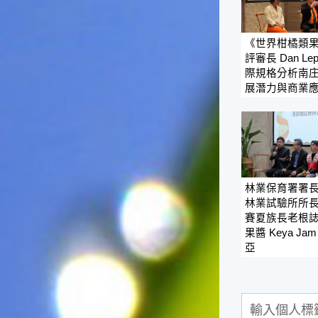
俗諺的意思是：立秋這一天如
果打雷，對二期水稻的收成會
有不好的影響。所以對農夫而
《世界柑橘類
言，立秋日是十分忌諱打雷的
評審長 Dan Lep
喔！2.「六月秋，快溜溜；七
際規格分析南
月秋，秋後油」這句俗諺的意
展潛力與商業
思是：根據老一輩人的說法，
如果立秋這一天是在農曆六
月，則漁民的作業期會比較早
結束；如果「立秋日」在七
月，則天氣會持續穩定，今年
的捕魚季節就會比較長，而漁
民們的收入也會相對提高呢！
林業保育署署
林業試驗所所
賽夏族長老根
果醬 Keya J
亞