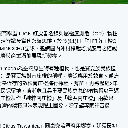
聯盟 IUCN 紅皮書名錄列屬極度瀕危（CR）物種
智識及當代永續思維，於今(11)日「打開南庄橙O
結合名廚 MINGCHU團隊，邀請國內外柑橘栽培或應用之權威
推廣與商業潛能展現新契機。
 & Shimada)為臺灣原生特有種植物，也是賽夏族民族植
」）是賽夏族對南庄橙的稱呼，廣泛應用於飲食、醫療
全臺僅存的數株南庄橙進行採種、育苗，再將歷經2年
住民保留地，讓瀕危且具重要民族意義的植物得以重返
，以南庄橙製作「純粹南庄橙」及「蜂蜜南庄橙」兩款果
於臺灣的獨特風味表現躍上國際，除了讓專家評審驚
。
rus Taiwanica」圓桌交流暨應用饗宴，延續最初