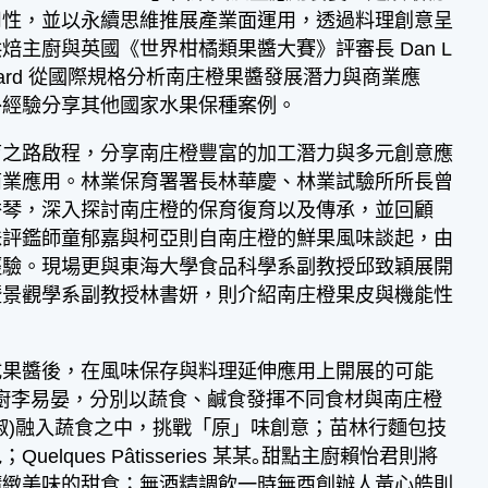
用性，並以永續思維推展產業面運用，透過料理創意呈
主廚與英國《世界柑橘類果醬大賽》評審長 Dan L
epard 從國際規格分析南庄橙果醬發展潛力與商業應
外經驗分享其他國家水果保種案例。
之路啟程，分享南庄橙豐富的加工潛力與多元創意應
商業應用。林業保育署署長林華慶、林業試驗所所長曾
家蕭秀琴，深入探討南庄橙的保育復育以及傳承，並回顧
味評鑑師童郁嘉與柯亞則自南庄橙的鮮果風味談起，由
經驗。現場更與東海大學食品科學系副教授邱致穎展開
暨景觀學系副教授林書妍，則介紹南庄橙果皮與機能性
果醬後，在風味保存與料理延伸應用上開展的可能
主廚李易晏，分別以蔬食、鹹食發揮不同食材與南庄橙
椒)融入蔬食之中，挑戰「原」味創意；苗林行麵包技
ues Pâtisseries 某某｡甜點主廚賴怡君則將
精緻美味的甜食；無酒精調飲一時無酉創辦人黃心皓則