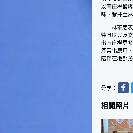
一般家庭在喜慶時常選用的水
以南庄橙酸
果。在民間，人們相信吃了龍
味，發揮至
眼肉，子孫會做大官，而且龍
眼又稱為「福圓」，所以有句
林華慶表示
俗諺是這麼說的：「食福圓生
特風味以及
子生孫中狀元」，可見龍眼在
出南庄橙更多的
民間流傳的說法中是種有「福
氣」的水果喔！◎節氣生活在
產業化應用
這個節氣裡，最重要的節日就
陪伴在地部落
是八月八日的父親節了。或許
因為父親節不一定逢到星期日
的關係，父親節在感覺上似乎
沒有母親節來得熱絡。不過，
Faceb
父親為家庭付出的辛苦與努力
分享：
可不亞於母親喔！小朋友應該
趁著一年一度的父親節，對爸
相關照片
爸表達出心中的敬重與關愛，
相信平日辛勞的爸爸知道你的
心意後，一定會非常高興的。
◎節氣俗諺1.「雷打秋，年冬
高地半收，低地水漂流」這句