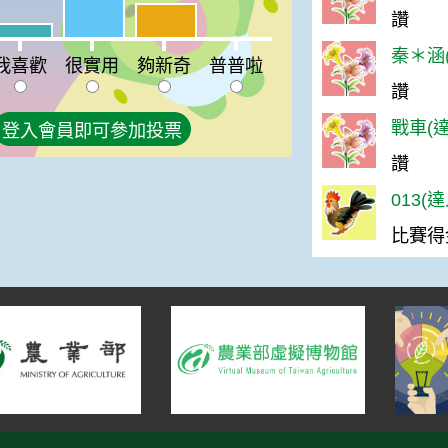
很實用:44%
夠新奇:31%
讚
%
喜歡:13%
普普啦:0%
秦＊涵(
我喜歡
很實用
夠新奇
普普啦
讚
戰車(達
登入會員即可參加投票
讚
013(
比賽得