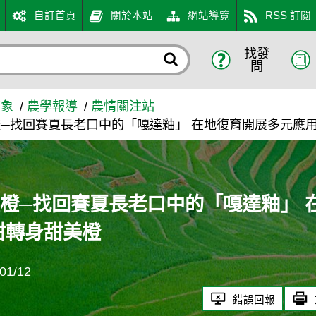
自訂首頁
關於本站
網站導覽
RSS 訂閱
找發
中的「嘎達釉」 在地復育開展
問
萬象
農學報導
農情關注站
─找回賽夏長老口中的「嘎達釉」 在地復育開展多元應用
橙─找回賽夏長老口中的「嘎達釉」 
柑轉身甜美橙
1/12
錯誤回報