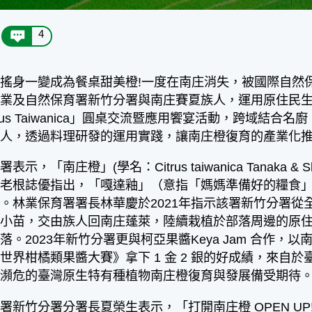
4
搖身一變成為餐桌甜美橙!一度在南庄消失，被國際自然保育
業及自然保育署新竹分署與南庄賽夏族人，運用原住民生活
 Citrus Taiwanica」圓桌交流暨應用饗宴活動，跨域
職人，透過料理研發的運用實踐，讓南庄橙復育的產業化
，「南庄橙」(學名：Citrus taiwanica Tanaka
長老根誌優指出，「嘎達釉」（意指「媽媽準備好的糧食
。林業保育署署長林華慶於2021年指示該署新竹分署從
橙小苗，交由族人回南庄蓬萊，陸續栽植於部落周邊的原
落。2023年新竹分署更與柯亞果醬Keya Jam 合作
世界柑橘類果醬大賽》拿下 1 金 2 銀的好成績，來自
度瀕危的臺灣原生特有種植物南庄橙復育與發展備受期待
分署分署長夏榮生表示，「打開南庄橙 OPEN UP! Cit