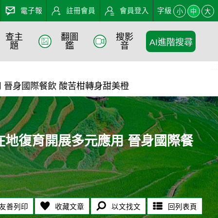
電子報
註冊會員
會員登入
字級
小
中
大
查主
翻圖
搜影
AI進階搜尋
多元應用 晉身國際餐飲 酸
題
鑑
音
:::
 晉身國際餐飲 酸苦柑轉身甜美橙
在地復育開展多元應用 晉身國際餐
友善列印
收藏文章
以文找文
回列表頁