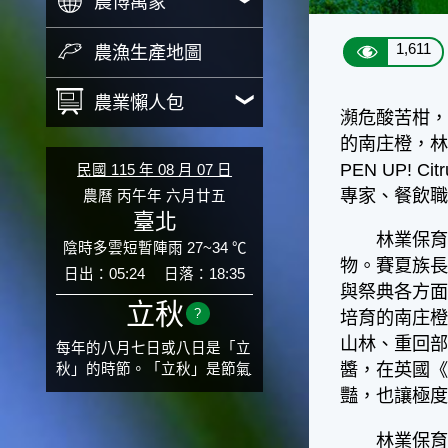
農博萬象
1,611
農漁生產地圖
農業懶人包
瀕危酸苦柑，
的南庄橙，林
PEN UP!
民國 115 年 08 月 07 日
專家、餐飲
農曆 丙午年 六月廿五
臺北
林業保育署表示
陰時多雲短暫陣雨 27~34 ℃
物。賽夏族
日出：05:24
日落：18:35
與祭典各方面
立秋
?
培育的南庄
山林、重回部
每年的八月七日或八日是「立
醬，在英國《
秋」的時節。「立秋」是節氣
邁入秋涼的先聲，表示酷熱難
豔，也讓極
熬的夏天即將過去，涼爽舒適
的秋天就要來了。不過，由於
林業保育署新竹