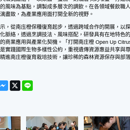
爽的風味為基點，調製成多層次的調飲。在各領域餐飲職
淋漓盡致，為產業應用面打開全新的視野。
，從南庒橙保種復育起步，透過跨域合作的開展，以探
文化脈絡，透過烹調技法、風味搭配，研發具有在地特色
商業應用與產業化契機。「打開南庄橙 Open Up Citru
，是實踐國際生物多樣性公約，重視遺傳資源惠益共享與
精進南庄橙復育栽培技術，讓珍稀的森林資源保存與部落
ook
Messenger
Twitter
Line