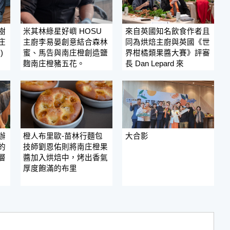
樹
米其林綠星好嶼 HOSU
來自英國知名飲食作者且
庄
主廚李易晏創意結合森林
同為烘焙主廚與英國《世
)
蜜、馬告與南庄橙創造鹽
界柑橘類果醬大賽》評審
麴南庄橙豬五花。
長 Dan Lepard 來
辦
橙人布里歐-苗林行麵包
大合影
的
技師劉恩佑則將南庄橙果
層
醬加入烘焙中，烤出香氣
厚度飽滿的布里