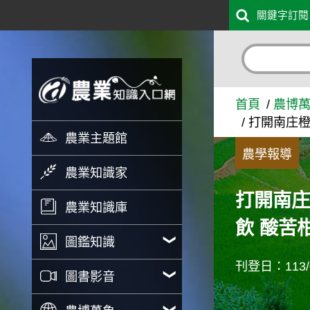
:::
關鍵字訂閱
跳到主要內容
打開南庄橙─找回賽夏長老口
首頁
農博
打開南庄橙
農業主題館
農學報導
農業知識家
打開南庄
農業知識庫
飲 酸苦
圖鑑知識
刊登日：113/0
圖書影音