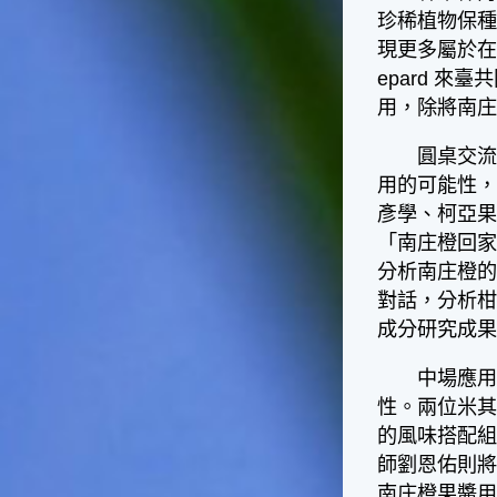
台灣屬於亞熱帶氣候，所以此
珍稀植物保
時的實際氣候和節氣名稱會不
現更多屬於在
太一致，天氣依然十分炎熱，
大概要再經過兩個月後，才能
epard 
感受到明顯的季節改變。◎節
用，除將南
氣小農夫我國以農立國，在大
暑過後，秋天的開始是以「立
圓桌交流活
秋」節氣為準。農夫們一定要
用的可能性
趕在立秋前後完成插秧工作，
彥學、柯亞果
否則再晚的話，就會影響稻作
的生長。因為二期稻作最怕的
「南庄橙回
是遇上低溫期，稻子會長不
分析南庄橙
好，所以選對時機插秧播種是
對話，分析
很重要的。◎節氣小漁夫在這
成分研究成
個時節，台灣周圍海域的水溫
仍然偏高，所以此時的漁獲還
中場應用饗
是多屬於暖水魚，例如東部的
海域可以捕獲到鮮美的立翅旗
性。兩位米其
魚，在高雄外海有小串、烏
的風味搭配組
賊，澎湖附近則有鰆、蝦可以
師劉恩佑則將南
捕獲。◎節氣小園丁這個節氣
南庄橙果醬
是龍眼的盛產期，「龍眼」是