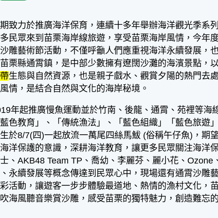
長期致力於推廣海洋保育，連續十多年舉辦海洋觀光季系
多民眾來到苗栗海岸線旅遊，享受苗栗海岸風情，今年度
霄沙雕藝術節活動，不僅呼籲人們應重視海洋永續發展，
於苗栗縣通霄鎮，是中部少數擁有遼闊沙灘的海濱景點，
間帶
生態與自然資源，也是親子戲水、觀賞夕陽的熱門去處
文風情，是結合自然與文化的海岸秘境。
19年起推廣慢魚運動並於竹南、後龍、通霄、苑裡等海
「藍色教育」、「傳統漁法」、「藍色組織」「藍色旅遊
生於8/7(四)一起放流一萬尾四絲馬鮁 (俗稱午仔魚)
海洋保護的意識，深耕海洋教育，讓更多民眾關注海洋保育
士、AKB48 Team TP、喬幼、李麗芬、麗小花、Oz
電、永續發展等概念傳達到民眾心中，現場還有通霄沙雕
精彩活動，讓遊客一步步體驗最道地、熱情的漁村文化，
場吹海風聽音樂賞沙雕，感受苗栗的獨特魅力，創造難忘