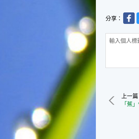
台灣屬於亞熱帶氣候，所以此
時的實際氣候和節氣名稱會不
太一致，天氣依然十分炎熱，
Faceb
分享：
大概要再經過兩個月後，才能
感受到明顯的季節改變。◎節
氣小農夫我國以農立國，在大
暑過後，秋天的開始是以「立
秋」節氣為準。農夫們一定要
趕在立秋前後完成插秧工作，
否則再晚的話，就會影響稻作
的生長。因為二期稻作最怕的
是遇上低溫期，稻子會長不
好，所以選對時機插秧播種是
很重要的。◎節氣小漁夫在這
個時節，台灣周圍海域的水溫
上一篇
仍然偏高，所以此時的漁獲還
是多屬於暖水魚，例如東部的
海域可以捕獲到鮮美的立翅旗
魚，在高雄外海有小串、烏
賊，澎湖附近則有鰆、蝦可以
捕獲。◎節氣小園丁這個節氣
是龍眼的盛產期，「龍眼」是