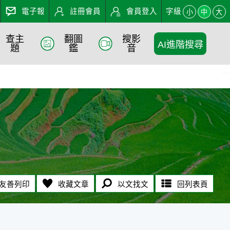
電子報
註冊會員
會員登入
字級
小
中
大
查主
翻圖
搜影
AI進階搜尋
題
鑑
音
:::
友善列印
收藏文章
以文找文
回列表頁