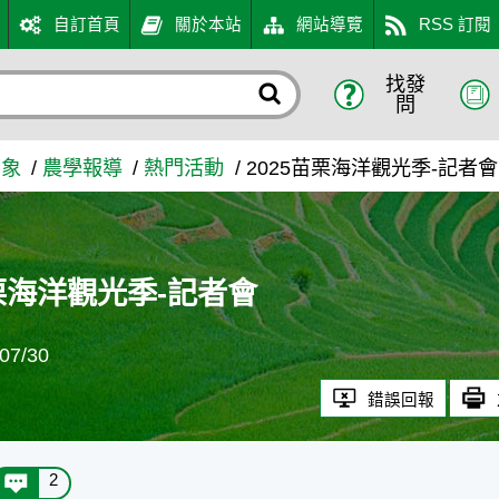
自訂首頁
關於本站
網站導覽
RSS 訂閱
找發
 - 農業知識入口網
問
萬象
農學報導
熱門活動
2025苗栗海洋觀光季-記者會
苗栗海洋觀光季-記者會
7/30
錯誤回報
2