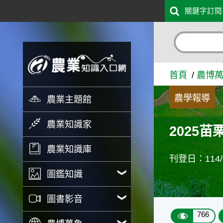
:::
關鍵字訂閱
跳到主要內容
2025苗栗海洋觀光季-記者會
首頁
農博
農學報導
農業主題館
農業知識家
2025
農業知識庫
刊登日：114/0
圖鑑知識
圖書影音
766