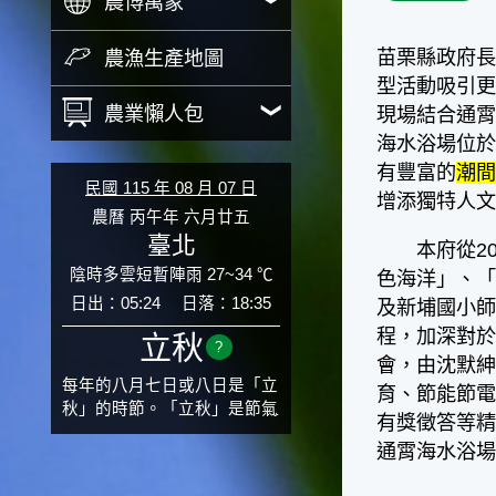
農博萬象
苗栗縣政府
農漁生產地圖
型活動吸引更
農業懶人包
現場結合通
海水浴場位
有豐富的
潮
民國 115 年 08 月 07 日
增添獨特人
農曆 丙午年 六月廿五
臺北
本府從20
陰時多雲短暫陣雨 27~34 ℃
色海洋」、
日出：05:24
日落：18:35
及新埔國小師
程，加深對於
立秋
?
會，由沈默紳
每年的八月七日或八日是「立
育、節能節
秋」的時節。「立秋」是節氣
有獎徵答等
邁入秋涼的先聲，表示酷熱難
通霄海水浴
熬的夏天即將過去，涼爽舒適
的秋天就要來了。不過，由於