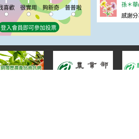
喜歡:0%
夠新奇:0%
普普啦:0%
孫＊華(
我喜歡
很實用
夠新奇
普普啦
感謝分
登入會員即可參加投票
宣告
地址：100212 臺北市中正區南海路 37 號
策
電話：(02)2381-2991