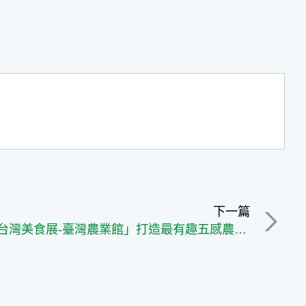
下一篇
「2025台灣美食展-臺灣農業館」打造最有趣五感農遊盛典 跟著味道去旅行、滿額抽萬元好禮