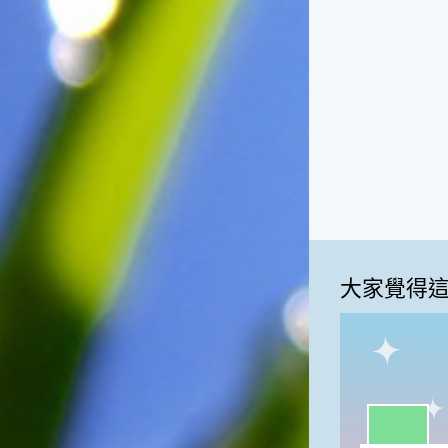
一般家庭在喜慶時常選用的水
果。在民間，人們相信吃了龍
眼肉，子孫會做大官，而且龍
眼又稱為「福圓」，所以有句
俗諺是這麼說的：「食福圓生
子生孫中狀元」，可見龍眼在
民間流傳的說法中是種有「福
氣」的水果喔！◎節氣生活在
這個節氣裡，最重要的節日就
是八月八日的父親節了。或許
因為父親節不一定逢到星期日
的關係，父親節在感覺上似乎
沒有母親節來得熱絡。不過，
大家覺得
父親為家庭付出的辛苦與努力
可不亞於母親喔！小朋友應該
趁著一年一度的父親節，對爸
爸表達出心中的敬重與關愛，
相信平日辛勞的爸爸知道你的
心意後，一定會非常高興的。
一級棒:36
◎節氣俗諺1.「雷打秋，年冬
高地半收，低地水漂流」這句