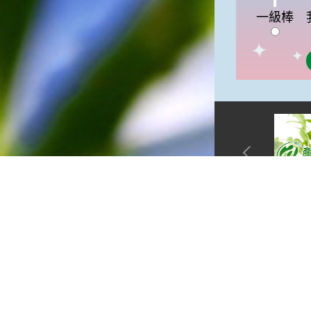
我
俗諺的意思是：立秋這一天如
一級棒
果打雷，對二期水稻的收成會
有不好的影響。所以對農夫而
言，立秋日是十分忌諱打雷的
喔！2.「六月秋，快溜溜；七
月秋，秋後油」這句俗諺的意
思是：根據老一輩人的說法，
如果立秋這一天是在農曆六
月，則漁民的作業期會比較早
結束；如果「立秋日」在七
月，則天氣會持續穩定，今年
的捕魚季節就會比較長，而漁
民們的收入也會相對提高呢！
網站單元
隱私權保護
資訊安全政