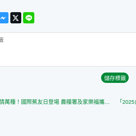
ook
Messenger
Twitter
Line
「蕉」情萬種！國際蕉友日登場 農糧署及家樂福攜手外籍KOL創意料理秀為臺灣香蕉發聲