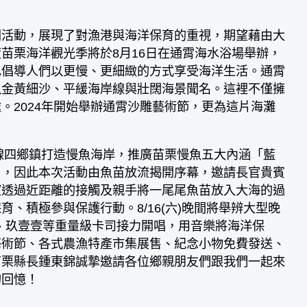
列活動，展現了對漁港與海洋保育的重視，期望藉由大
苗栗海洋觀光季將於8月16日在通霄海水浴場舉辦，
也倡導人們以更慢、更細緻的方式享受海洋生活。通霄
以金黃細沙、平緩海岸線與壯闊海景聞名。這裡不僅擁
。2024年開始舉辦通霄沙雕藝術節，更為這片海灘
線四鄉鎮打造慢魚海岸，推廣苗栗慢魚五大內涵「藍
」，因此本次活動由魚苗放流揭開序幕，邀請長官貴賓
，期望透過近距離的接觸及親手將一尾尾魚苗放入大海的過
、積極參與保護行動。8/16(六)晚間將舉辨大型晚
one、玖壹壹等重量級卡司接力開唱，用音樂將海洋保
藝術節、各式農漁特產市集展售、紀念小物免費發送、
苗栗縣長鍾東錦誠摯邀請各位鄉親朋友們跟我們一起來
的回憶！