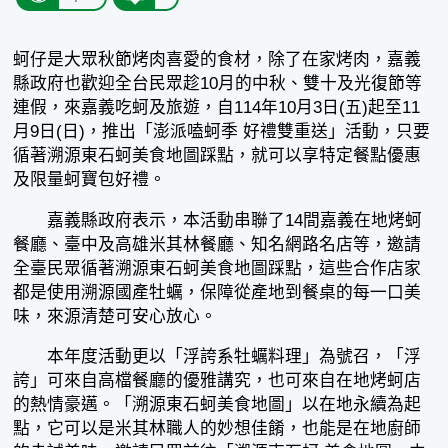
蚵仔是大眾秋節烤肉喜愛的食材，除了在家烤肉，嘉義
縣政府也歡迎全台民眾趁10月的中秋、雙十及光復節等
連假，來嘉義吃蚵及旅遊，自114年10月3日(五)起至11
月9日(日)，推出「澎派嗑蚵季 好禮雙重送」活動，只要
循著溯源東石蚵美食地圖踩點，就可以享特定餐點優惠
及限量蚵寶包好禮。
嘉義縣政府表示，本活動串聯了14間嘉義在地烤蚵
餐廳、臺中及高雄米其林餐廳、知名網路名店等，邀請
全臺民眾循著溯源東石蚵美食地圖踩點，這些合作店家
都是使用溯源國產牡蠣，保障從產地到餐桌的每一口美
味，來源清楚可安心放心。
本年度活動更以「浮誇系牡蠣料理」為號召，「浮
誇」可來自高檔餐廳的優雅講究，也可來自在地烤蚵店
的熱情豪邁。「溯源東石蚵美食地圖」以在地永續為起
點，它可以是米其林職人的妙想佳餚，也能是在地廚師