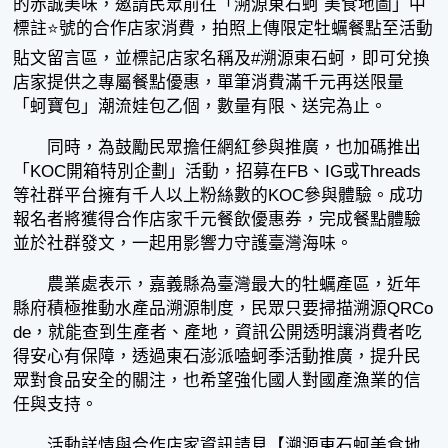
的赤誠美味，邀請民眾前往「溯源東石蚵 美食地圖」中
標註⭐號的合作店家消費，拍照上傳限定牡蠣餐點至活動
貼文留言區，並標記店家名稱及#溯源東石蚵，即可兌換
店家提供之專屬餐點優惠，單筆消費滿千元再送限量
「蚵寶包」潮流娃包乙個，數量有限、送完為止。
同時，為鼓勵民眾擔任網紅參與推廣，也加碼推出
「KOC開箱特別企劃」活動，招募在FB、IG或Threads
等社群平台擁有千人以上粉絲數的KOC參與體驗。成功
報名者將獲得合作店家千元餐飲優惠券，完成餐點體驗
並於社群發文，一起用影響力守護臺灣海味。
農業處表示，嘉義縣為臺灣最大的牡蠣產區，近年
縣府積極推動水產品溯源制度，民眾只要掃描溯源QRCo
de，就能查到生產者、產地，資訊公開透明讓消費者吃
得安心有保障，透過東石澎派嗑蚵季活動推廣，提升民
眾對食品安全的關注，也希望強化國人對國產漁業的信
任與支持。
活動詳情與合作店家資訊請見【溯源東石蚵美食地