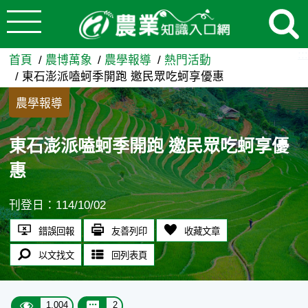
:::
跳到主要內容
東石澎派嗑蚵季開跑 邀民眾吃
:::
首頁
農博萬象
農學報導
熱門活動
東石澎派嗑蚵季開跑 邀民眾吃蚵享優惠
農學報導
東石澎派嗑蚵季開跑 邀民眾吃蚵享優
惠
刊登日：114/10/02
錯誤回報
友善列印
收藏文章
以文找文
回列表頁
1,004
2