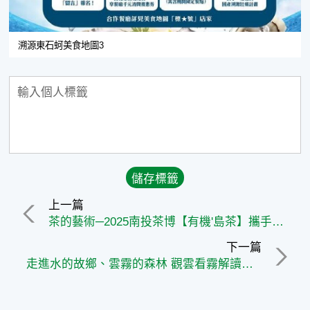
溯源東石蚵美食地圖3
上一篇
茶的藝術─2025南投茶博【有機'島茶】攜手時尚美學重磅登場
下一篇
走進水的故鄉、雲霧的森林 觀雲看霧解讀觀霧