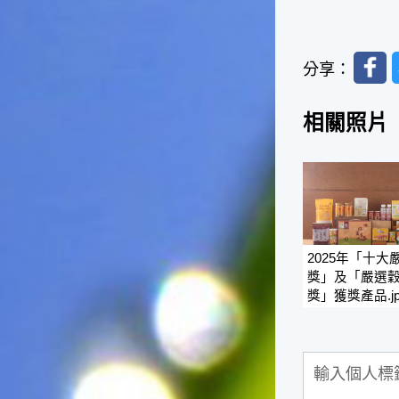
徵。☆節氣生活大暑節氣裡，
重要的民俗節慶首推農曆六月
十五日的「半年節」。由於農
Faceb
曆六月十五日是全年的一半，
分享：
所以在這一天拜完神明後，全
家會一起吃「半年圓」，而
相關照片
「半年圓」是用糯米磨成粉再
和上紅麵搓成的，大多會煮成
甜食來品嚐，象徵意義是團圓
與甜蜜喔！☆節氣俗諺1.「大
暑熱不透，大水風颱到」這句
俗諺的意思是：大暑這一天如
果不熱，就表示氣候不順，今
年內必須特別注意水災或風
2025年「十大
災，以免影響到農作物的收成
獎」及「嚴選
喔！2.「熱在大小暑，好有雷
獎」獲獎產品.jp
陣雨」這句俗諺的意思是：
大、小暑時節，炎夏天氣常常
熱得讓人受不了，還好常會有
午後雷陣雨出現，藉此舒緩了
炎夏所帶來的酷熱。