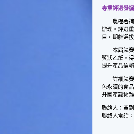
影響很大。☆節氣小漁夫在這
專業評選發
個時節，台灣周圍的海域大多
佈滿暖水魚群，如：東北海域
農糧署補充
有魷魚，基隆外海有小卷、赤
辦理。評選
宗，彰化海域則有黃鰭鯛等漁
目，期能選
獲。這些都是漁夫們漁獲的重
點海域喔！不過，夏天吃海鮮
除了享受美味之外，一定要相
本屆競賽將
當重視保鮮和衛生的問題，因
獎狀乙紙。
為溫度太高容易發生食物腐
提升產品信
化、變質的問題。若是吃了不
新鮮、不乾淨的東西，可是會
詳細競賽簡
生病的喲！☆節氣小園丁有句
色永續的食
話說「大暑吃鳳梨」，表示這
個時節的鳳梨最好吃，味道最
升國產穀物
甜美，是品嚐的好時機喔！鳳
梨不僅是水果，它也被當成烹
聯絡人：黃
調菜餚時的甜美食材，十分可
聯絡人電話：02
口。鳳梨的閩南語發音和「旺
來」雷同，所以也被用來作為
祈求平安吉祥、生意興隆的象