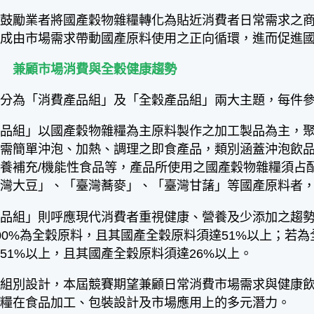
勵業者將國產穀物雜糧轉化為貼近消費者日常需求之商
形成由市場需求帶動國產原料使用之正向循環，進而促進
別 兼顧市場消費與全穀健康趨勢
為「消費產品組」及「全穀產品組」兩大主題，每件參
組」以國產穀物雜糧為主原料製作之加工製品為主，聚
僅需簡單沖泡、加熱、調理之即食產品，類別涵蓋沖泡飲
養補充/機能性食品等，產品所使用之國產穀物雜糧須占配
臺灣大豆」、「臺灣蕎麥」、「臺灣甘藷」等國產原料者
組」則呼應現代消費者重視健康、營養及少添加之趨勢
00%為全穀原料，且其國產全穀原料須達51%以上；若
51%以上，且其國產全穀原料須達26%以上。
別設計，本屆競賽期望兼顧日常消費市場需求與健康飲
雜糧在食品加工、包裝設計及市場應用上的多元潛力。