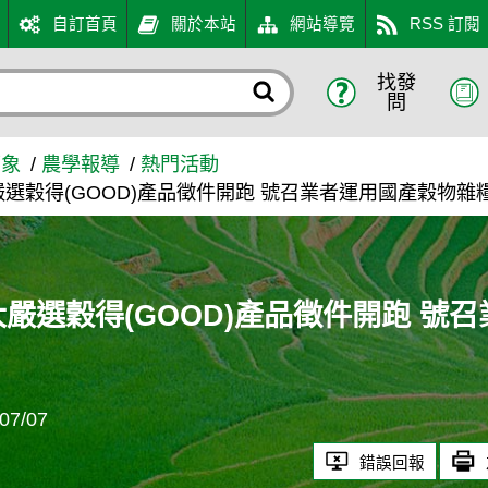
自訂首頁
關於本站
網站導覽
RSS 訂閱
找發
D)產品徵件開跑 號召業者運
問
萬象
農學報導
熱門活動
大嚴選穀得(GOOD)產品徵件開跑 號召業者運用國產穀物
十大嚴選穀得(GOOD)產品徵件開跑 
7/07
錯誤回報