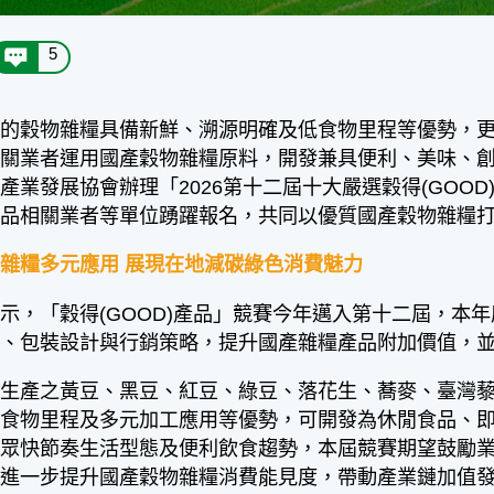
5
產的穀物雜糧具備新鮮、溯源明確及低食物里程等優勢，
相關業者運用國產穀物雜糧原料，開發兼具便利、美味、
產業發展協會辦理「2026第十二屆十大嚴選穀得(GOO
食品相關業者等單位踴躍報名，共同以優質國產穀物雜糧
雜糧多元應用 展現在地減碳綠色消費魅力
「穀得(GOOD)產品」競賽今年邁入第十二屆，本年
發、包裝設計與行銷策略，提升國產雜糧產品附加價值，
產之黃豆、黑豆、紅豆、綠豆、落花生、蕎麥、臺灣藜
低食物里程及多元加工應用等優勢，可開發為休閒食品、
民眾快節奏生活型態及便利飲食趨勢，本屆競賽期望鼓勵
，進一步提升國產穀物雜糧消費能見度，帶動產業鏈加值