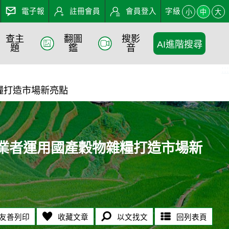
電子報
註冊會員
會員登入
字級
小
中
大
查主
翻圖
搜影
AI進階搜尋
用國產穀物雜糧打造市場新亮點 
題
鑑
音
:::
雜糧打造市場新亮點
號召業者運用國產穀物雜糧打造市場新
友善列印
收藏文章
以文找文
回列表頁