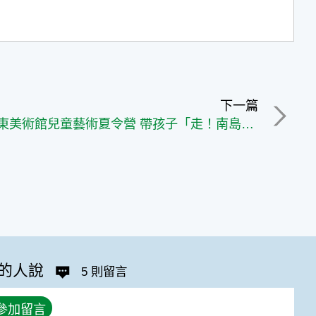
下一篇
2026臺東美術館兒童藝術夏令營 帶孩子「走！南島玩創趣！」展開藝術探索旅程
的人說
5 則留言
參加留言