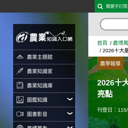
:::
關鍵字訂閱
跳到主要內容
2026十大嚴選穀得(GOO
首頁
農博
2026十
農業主題館
農學報導
農業知識家
2026
農業知識庫
亮點
圖鑑知識
刊登日：115/0
圖書影音