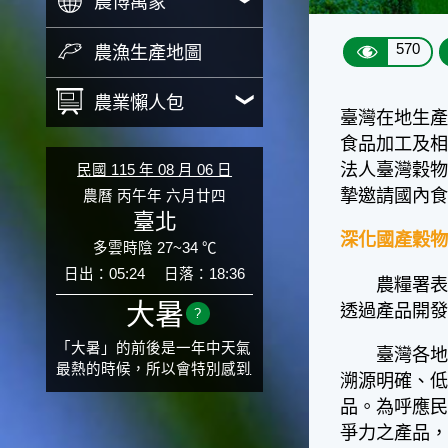
農博萬象
570
農漁生產地圖
農業懶人包
臺灣在地生
食品加工及
法人臺灣穀物
民國 115 年 08 月 06 日
摯邀請國內
農曆 丙午年 六月廿四
臺北
深化國產穀物
多雲時陰 27~34 ℃
日出：05:24
日落：18:36
農糧署表示，
大暑
透過產品開
?
「大暑」的前後是一年中天氣
臺灣各地生
最熱的時候，所以會特別感到
溯源明確、
氣候炙熱難耐。有句俗話「小
品。為呼應
暑大暑無君子」，它的意思是
爭力之產品
說：小暑、大暑這兩個節氣的