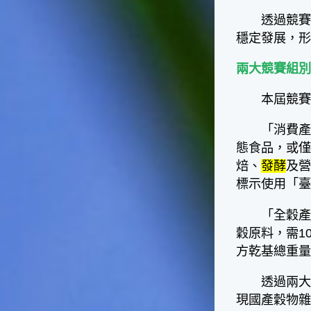
天氣十分酷熱，很多人因為熱
到受不了，就不顧面子把衣服
透過競賽鼓
脫掉，這樣子不但不禮貌，也
穩定發展，
失去君子風範了。在夏天裡，
午後下場雷陣雨是稀鬆平常
兩大競賽組
的，不過如果連著好幾天都沒
有下雷陣雨的話，可就要注意
本屆競賽分
天氣預報，看看是否有颱風要
來了，並且做好防颱準備。因
「消費產品
為這個時節是颱風最頻繁的時
態食品，或
節，而這種情形是颱風即將大
舉來襲的警訊喔！☆節氣小農
焙、
發酵
及營
夫這個時節是二期水稻插秧的
標示使用「
好時機，所以田區所需要的水
量會增加，如果在這時候發生
「全穀產品
乾旱缺水的情形，就會迫使農
穀原料，需1
夫們休耕。相反的，如果因颱
方乾基總重量
風來襲帶來過多的雨水，就會
毀掉農夫們辛苦栽種的作物。
透過兩大組
所以民間有「大暑大落大死，
無落無死」這句諺語，表示大
現國產穀物
暑時節的雨水量對稻作的生長