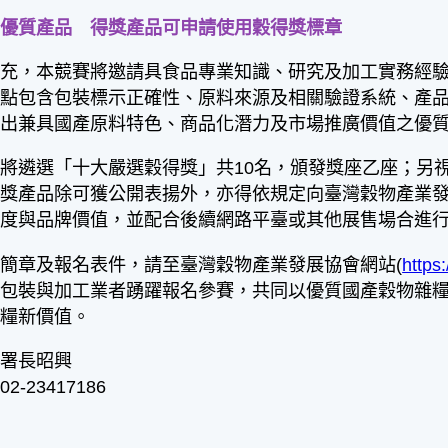
掘優質產品 得獎產品可申請使用穀得獎標章
，本競賽將邀請具食品專業知識、研究及加工實務經驗
重點包含包裝標示正確性、原料來源及相關驗證系統、產
拔出兼具國產原料特色、商品化潛力及市場推廣價值之優
遴選「十大嚴選穀得獎」共10名，頒發獎座乙座；另視
得獎產品除可獲公開表揚外，亦得依規定向臺灣穀物產業
賴度與品牌價值，並配合後續網路平臺或其他展售場合進
章及報名表件，請至臺灣穀物產業發展協會網站(
https
品包裝與加工業者踴躍報名參賽，共同以優質國產穀物雜
雜糧新價值。
副署長昭興
-23417186