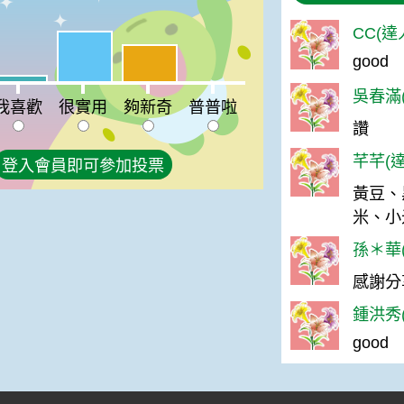
CC(達
很實用:51%
夠新奇:37%
good
喜歡:7%
普普啦:0%
吳春滿(
我喜歡
很實用
夠新奇
普普啦
讚
芊芊(達
登入會員即可參加投票
黃豆、
米、小
孫＊華(
感謝分
鍾洪秀(
good