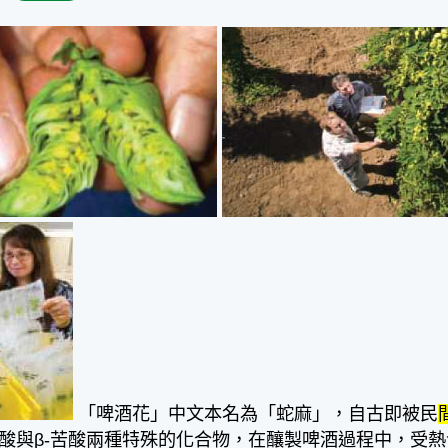
「啤酒花」中文本名為「蛇麻」，自古即被民
苦酸與β-苦酸兩種特殊的化合物，在釀製啤酒過程中，受