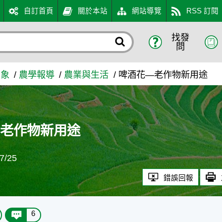
自訂首頁
關於本站
網站導覽
RSS 訂閱
找發
農業知識入口網
問
萬象
農學報導
農業與生活
啤酒花—老作物新用途
—老作物新用途
/25
錯誤回報
6