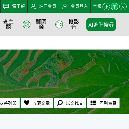
電子報
註冊會員
會員登入
字級
小
中
大
查主
翻圖
搜影
AI進階搜尋
題
鑑
音
:::
友善列印
收藏文章
以文找文
回列表頁