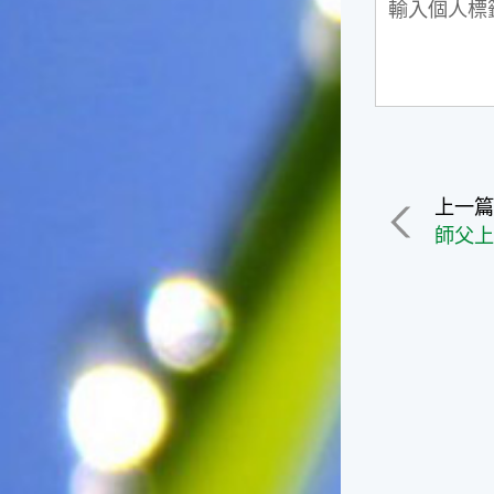
一般家庭在喜慶時常選用的水
果。在民間，人們相信吃了龍
眼肉，子孫會做大官，而且龍
眼又稱為「福圓」，所以有句
俗諺是這麼說的：「食福圓生
子生孫中狀元」，可見龍眼在
民間流傳的說法中是種有「福
氣」的水果喔！◎節氣生活在
上一
這個節氣裡，最重要的節日就
是八月八日的父親節了。或許
師父
因為父親節不一定逢到星期日
的關係，父親節在感覺上似乎
沒有母親節來得熱絡。不過，
父親為家庭付出的辛苦與努力
可不亞於母親喔！小朋友應該
趁著一年一度的父親節，對爸
爸表達出心中的敬重與關愛，
相信平日辛勞的爸爸知道你的
心意後，一定會非常高興的。
◎節氣俗諺1.「雷打秋，年冬
高地半收，低地水漂流」這句