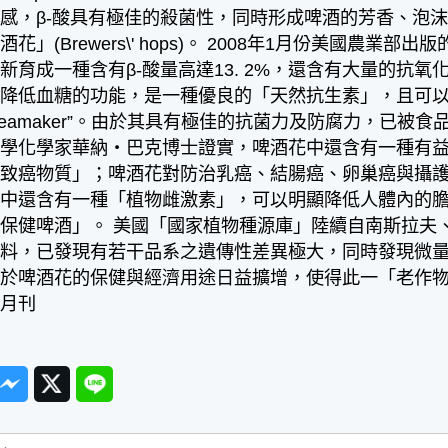
感，β-酸具有極佳的殺菌性，同時形成啤酒的芳香、泡
花」(Brewers\' hops)。 2008年1月份美國
新育成一種含有β-酸量高達13. 2%，還含有大量的抗
有降低血糖的功能，是一種優良的「天然抗生素」，且可
Teamaker”。由於其具有極佳的抗菌力及防腐力，已被
大學化學家華納‧巴克博士證實，啤酒花中還含有一種有
「致癌物質」；啤酒花對防治乳癌、結腸癌、卵巢癌與攝
花中還含有一種「植物雌激素」，可以明顯降低人體內的
保健啤酒」。 美國「國家植物種源庫」陸續自南斯拉夫、
材料，已發現有若干品系之遺傳性差異極大，同時發現微
於啤酒花的保健與經濟用途日益擴增，使得此一「老作物」
》月刊
ook
Messenger
Twitter
Line