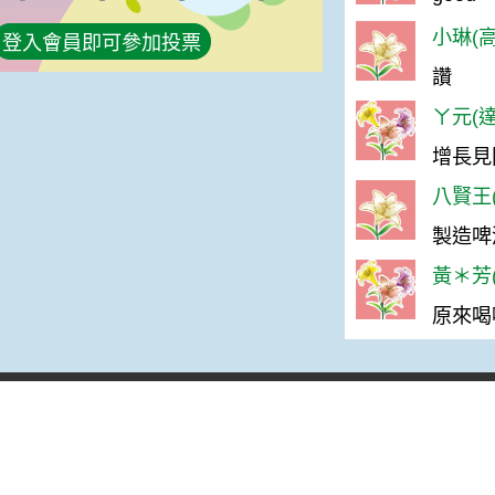
小琳(高
登入會員即可參加投票
讚
ㄚ元(達
增長見
八賢王(
製造啤
黃＊芳(
原來喝