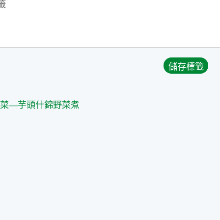
篇
上菜—芋頭什錦野菜煮