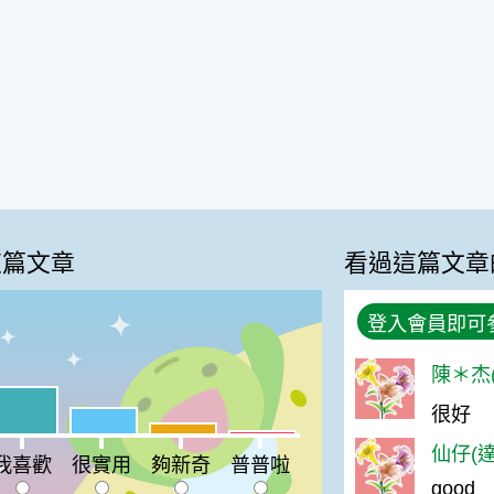
這篇文章
看過這篇文章
登入會員即可
陳＊杰(
喜歡:39%
很好
%
很實用:22%
夠新奇:9%
普普啦:3%
仙仔(達
我喜歡
很實用
夠新奇
普普啦
good