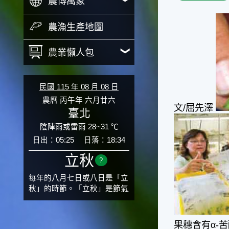
農博萬象
農漁生產地圖
農業懶人包
民國 115 年 08 月 08 日
農曆 丙午年 六月廿六
文/屈先澤
臺北
陰陣雨或雷雨 28~31 ℃
日出：05:25
日落：18:34
立秋
?
每年的八月七日或八日是「立
秋」的時節。「立秋」是節氣
邁入秋涼的先聲，表示酷熱難
熬的夏天即將過去，涼爽舒適
的秋天就要來了。不過，由於
果穗含有α-