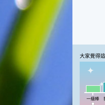
俗諺的意思是：立秋這一天如
果打雷，對二期水稻的收成會
有不好的影響。所以對農夫而
言，立秋日是十分忌諱打雷的
喔！2.「六月秋，快溜溜；七
月秋，秋後油」這句俗諺的意
思是：根據老一輩人的說法，
如果立秋這一天是在農曆六
月，則漁民的作業期會比較早
結束；如果「立秋日」在七
月，則天氣會持續穩定，今年
大家覺得
的捕魚季節就會比較長，而漁
民們的收入也會相對提高呢！
我
一級棒:27
一級棒