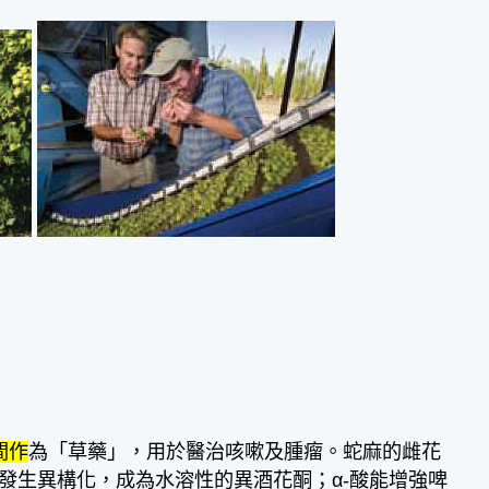
間作
為「草藥」，用於醫治咳嗽及腫瘤。蛇麻的雌花
熱發生異構化，成為水溶性的異酒花酮；α-酸能增強啤