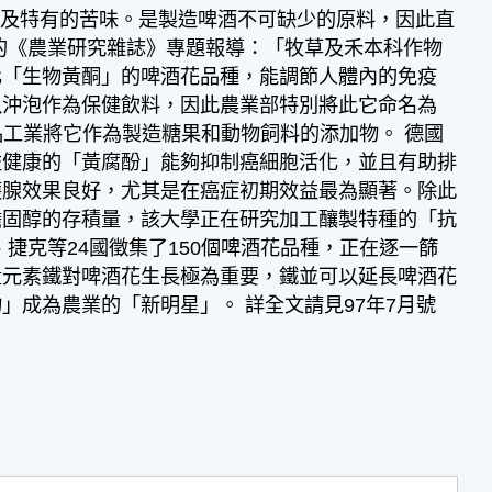
沫及特有的苦味。是製造啤酒不可缺少的原料，因此直
農業部出版的《農業研究雜誌》專題報導：「牧草及禾本科作物
氧化「生物黃酮」的啤酒花品種，能調節人體內的免疫
以沖泡作為保健飲料，因此農業部特別將此它命名為
食品工業將它作為製造糖果和動物飼料的添加物。 德國
益健康的「黃腐酚」能夠抑制癌細胞活化，並且有助排
護腺效果良好，尤其是在癌症初期效益最為顯著。除此
膽固醇的存積量，該大學正在研究加工釀製特種的「抗
捷克等24國徵集了150個啤酒花品種，正在逐一篩
量元素鐵對啤酒花生長極為重要，鐵並可以延長啤酒花
成為農業的「新明星」。 詳全文請見97年7月號