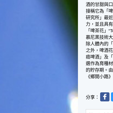
台灣屬於亞熱帶氣候，所以此
酒的甘甜與口
時的實際氣候和節氣名稱會不
接稱它為「啤酒
太一致，天氣依然十分炎熱，
研究所」最近
大概要再經過兩個月後，才能
感受到明顯的季節改變。◎節
力，並且具
氣小農夫我國以農立國，在大
「啤茶花」“
暑過後，秋天的開始是以「立
慕尼黑技術
秋」節氣為準。農夫們一定要
除人體內的
趕在立秋前後完成插秧工作，
否則再晚的話，就會影響稻作
之外，啤酒
的生長。因為二期稻作最怕的
癌啤酒」及「
是遇上低溫期，稻子會長不
選作為育種
好，所以選對時機插秧播種是
的貯存期。由
很重要的。◎節氣小漁夫在這
個時節，台灣周圍海域的水溫
《鄉間小路
仍然偏高，所以此時的漁獲還
是多屬於暖水魚，例如東部的
海域可以捕獲到鮮美的立翅旗
Faceb
魚，在高雄外海有小串、烏
分享：
賊，澎湖附近則有鰆、蝦可以
捕獲。◎節氣小園丁這個節氣
是龍眼的盛產期，「龍眼」是