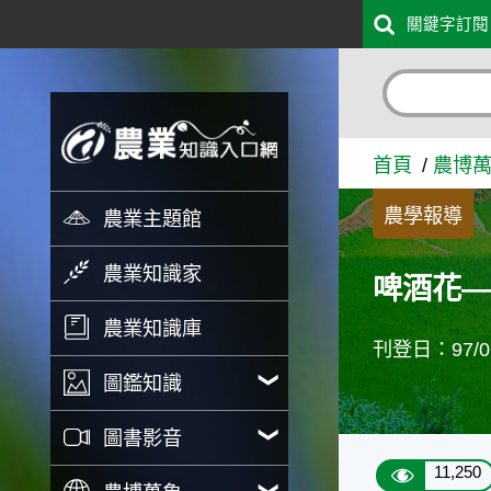
:::
關鍵字訂閱
跳到主要內容
啤酒花—老作物新用途 - 
首頁
農博
農學報導
農業主題館
農業知識家
啤酒花
農業知識庫
刊登日：97/07
圖鑑知識
圖書影音
11,250