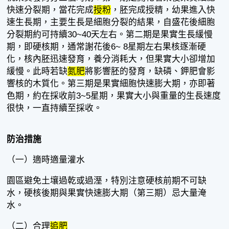
快速分裂期，當花完成
授粉
，胚完成授精，幼果進入快
速生長期，主要生長是細胞分裂的結果，自盛花後細胞
分裂期約可持續30~40天左右。第二期是果實生長緩慢
期，即硬核期，通常謝花後6~ 8星期左右果核逐漸硬
化，核內胚迅速發育，養分消耗大，但果實大小卻增加
緩慢。此時若缺
氮肥
將影響胚的發育，缺磷、鉀肥會影
響核的木質化。第三期是果實細胞快速膨大期，亦即著
色期，約在採收前3~5星期，果實大小與重量的生長速度
很快，一直持續至採收。
防治措施
（一）適時適量灌水
園區避免土壤過乾或過溼，特別注意硬核前期不可缺
水，硬核後期與果實快速膨大期（第三期）忌大量淹
水。
（二）合理
追肥