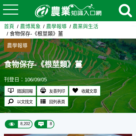
:::
跳到主要內容
食物保存-《根莖類》薑 - 農
:::
首頁
農博萬象
農學報導
農業與生活
食物保存-《根莖類》薑
農學報導
食物保存-《根莖類》薑
刊登日：106/09/05
錯誤回報
友善列印
收藏文章
以文找文
回列表頁
8,202
8