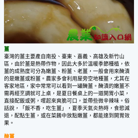
薑
臺灣的薑主要產自南投、臺東、嘉義、高雄及新竹山
區，由於薑是熱帶作物，因此大多於溫暖季節種植，依
薑的成熟度可分為嫩薑、粉薑、老薑，一般會用來醃漬
的是嫩薑或粉薑。農家多會利用屋旁空地種薑，尤其在
客家地區，家中常常可以看到一罐醃薑。醃漬的嫩薑不
需再經烹調就可上桌，是夏日餐桌上的一道開胃小菜，
直接配飯或粥，嚐起來爽脆可口，並帶些微辛辣味。俗
話說，「飯不香，吃生薑」，夏季天氣炎熱時，食慾減
退，配點生薑，或在菜餚中放點嫩薑，都能達到開胃效
果。
醃薑