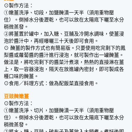
⊙製作方法：
①嫩薑洗淨、切段，加鹽醃漬一天半（須用重物壓
住）。倒掉水分後瀝乾，也可以放在太陽底下曬至水分
稍微蒸發。
②將薑置於罐中，加入糖、豆脯及冷開水調味，使薑浸
泡於醬汁中，再經曝曬三十天後即可食用。
⊙ 醃薑的製作方式也有簡易版。只要使用吃完剩下的鳳
梨醬或蘿蔔醬的醬汁進行浸泡，就可製作出一罐醃薑。
做法是，將吃完剩下的醬菜汁煮滾，熱熱的直接淋在薑
上，取一容器浸泡，隔天在放進罐內密封，即可製成各
種口味的醃薑。
⊙食用／料理方式：做為配飯菜直接食用。
豆豉醃嫩薑
⊙製作方法：
①嫩薑洗淨、切片，加鹽醃漬一天半（須用重物壓
住）。倒掉水分後瀝乾，也可以放在太陽底下曬至水分
稍微蒸發。
②將水、糖、豆豉、破布子及薑放入大鍋煮。煮好後即