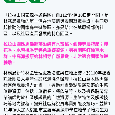
「拉拉山國家森林遊樂區」自112年4月18日起開園，是
林務局推動的第一個在地部落與機關凝聚共識，共同發
起推動的國家森林遊樂區，亦是結合在地原鄉部落社
區，以及社區產業發展的特色園區。
拉拉山園區周邊部落沿線有水蜜桃、甜柿等農特產；櫻
花季、水蜜桃季等特色旅遊資源，另有園區紅檜巨木
群、中高海拔原始林相等自然景緻，非常適合闔家旅遊
體驗。
林務局新竹林區管理處為增進與在地連結，於110年起委
託社團法人臺灣生態旅遊協會辦理「拉拉山巨木區周邊
社區解說員培力計畫」，透過計畫盤點周邊部落的生態
旅遊資源，包括：旅宿業、餐飲業等，以及透過聘請專
業講師對於社區解說員的自然資源、生態特色及解說技
巧等培力課程，提升社區解說員專業知能及技巧。並於1
11年擴大加入桃園市立羅浮高級中學在地學子培力生力