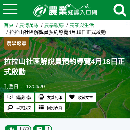
:::
跳到主要內容
拉拉山社區解說員預約導覽4月
:::
首頁
農博萬象
農學報導
農業與生活
拉拉山社區解說員預約導覽4月18日正式啟動
農學報導
拉拉山社區解說員預約導覽4月18日正
式啟動
刊登日：112/04/20
錯誤回報
友善列印
收藏文章
以文找文
回列表頁
1,770
1