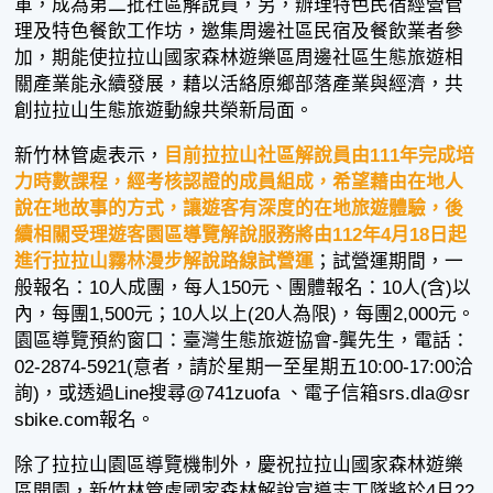
軍，成為第二批社區解說員，另，辦理特色民宿經營管
理及特色餐飲工作坊，邀集周邊社區民宿及餐飲業者參
加，期能使拉拉山國家森林遊樂區周邊社區生態旅遊相
關產業能永續發展，藉以活絡原鄉部落產業與經濟，共
創拉拉山生態旅遊動線共榮新局面。
新竹林管處表示，
目前拉拉山社區解說員由111年完成培
力時數課程，經考核認證的成員組成，希望藉由在地人
說在地故事的方式，讓遊客有深度的在地旅遊體驗，後
續相關受理遊客園區導覽解說服務將由112年4月18日起
進行拉拉山霧林漫步解說路線試營運
；試營運期間，一
般報名：10人成團，每人150元、團體報名：10人(含)以
內，每團1,500元；10人以上(20人為限)，每團2,000元。
園區導覽預約窗口：臺灣生態旅遊協會-龔先生，電話：
02-2874-5921(意者，請於星期一至星期五10:00-17:00洽
詢)，或透過Line搜尋@741zuofa 、電子信箱srs.dla@sr
sbike.com報名。
除了拉拉山園區導覽機制外，慶祝拉拉山國家森林遊樂
區開園，新竹林管處國家森林解說宣導志工隊將於4月22