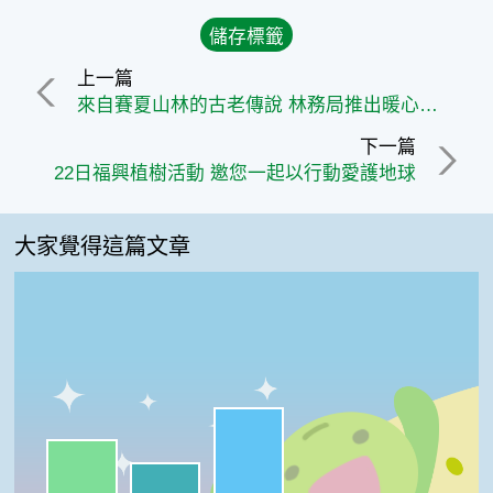
上一篇
來自賽夏山林的古老傳說 林務局推出暖心原住民生態繪本《苔蘚兄妹》
下一篇
22日福興植樹活動 邀您一起以行動愛護地球
大家覺得這篇文章
很實用:47%
一級棒:32%
我喜歡:21%