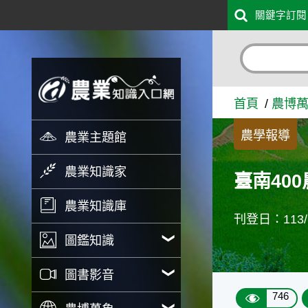
:::
關鍵字訂閱
跳到主要內容
臺南400農遊新風尚 「山、
首頁
農博
農學報導
農業主題館
農業知識家
臺南40
農業知識庫
刊登日：113/1
圖鑑知識
圖書影音
746