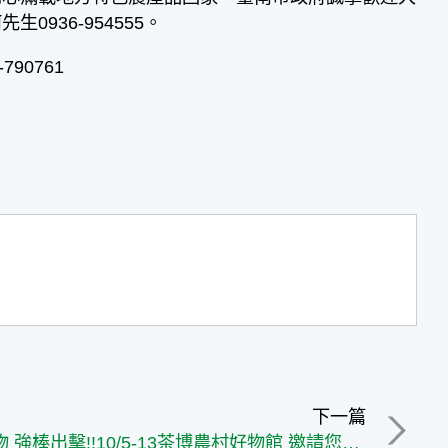
936-954555。
90761
下一篇
農村好物 強棒出擊!!10/5-13茶博農村好物館 邀請您一同來開箱!