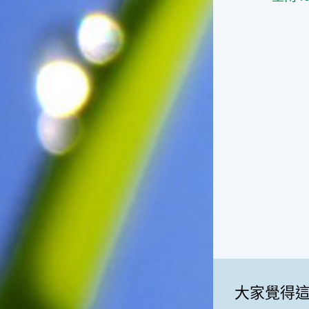
捕獲。◎節氣小園丁這個節氣
是龍眼的盛產期，「龍眼」是
一般家庭在喜慶時常選用的水
果。在民間，人們相信吃了龍
眼肉，子孫會做大官，而且龍
眼又稱為「福圓」，所以有句
俗諺是這麼說的：「食福圓生
子生孫中狀元」，可見龍眼在
民間流傳的說法中是種有「福
氣」的水果喔！◎節氣生活在
這個節氣裡，最重要的節日就
是八月八日的父親節了。或許
因為父親節不一定逢到星期日
的關係，父親節在感覺上似乎
沒有母親節來得熱絡。不過，
父親為家庭付出的辛苦與努力
可不亞於母親喔！小朋友應該
趁著一年一度的父親節，對爸
爸表達出心中的敬重與關愛，
相信平日辛勞的爸爸知道你的
大家覺得
心意後，一定會非常高興的。
◎節氣俗諺1.「雷打秋，年冬