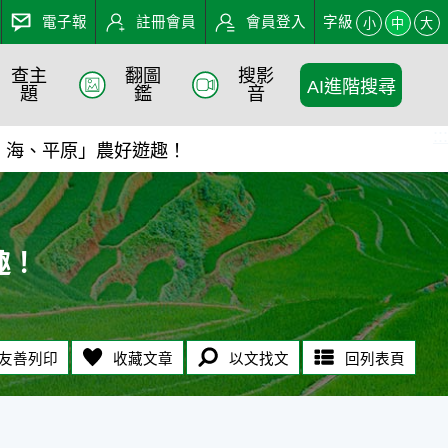
電子報
註冊會員
會員登入
字級
小
中
大
查主
翻圖
搜影
AI進階搜尋
業知識入口網
題
鑑
音
:::
山、海、平原」農好遊趣！
趣！
友善列印
收藏文章
以文找文
回列表頁