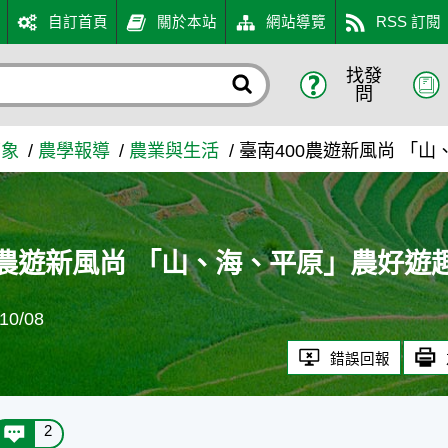
自訂首頁
關於本站
網站導覽
RSS 訂閱
找發
海、平原」農好遊趣！ - 農
問
萬象
農學報導
農業與生活
臺南400農遊新風尚 「
0農遊新風尚 「山、海、平原」農好遊
0/08
錯誤回報
2