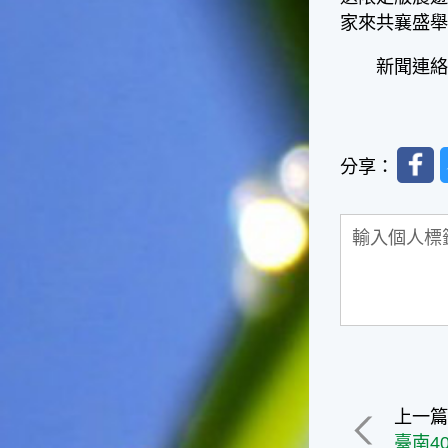
的秋天就要來了。不過，由於
家來共襄盛舉
台灣屬於亞熱帶氣候，所以此
時的實際氣候和節氣名稱會不
新聞連絡人：
太一致，天氣依然十分炎熱，
大概要再經過兩個月後，才能
感受到明顯的季節改變。◎節
氣小農夫我國以農立國，在大
Faceb
暑過後，秋天的開始是以「立
分享：
秋」節氣為準。農夫們一定要
趕在立秋前後完成插秧工作，
否則再晚的話，就會影響稻作
的生長。因為二期稻作最怕的
是遇上低溫期，稻子會長不
好，所以選對時機插秧播種是
很重要的。◎節氣小漁夫在這
個時節，台灣周圍海域的水溫
仍然偏高，所以此時的漁獲還
是多屬於暖水魚，例如東部的
海域可以捕獲到鮮美的立翅旗
魚，在高雄外海有小串、烏
上一
賊，澎湖附近則有鰆、蝦可以
臺南4