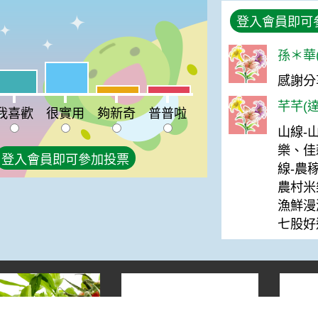
登入會員即可
孫＊華(
很實用:40%
喜歡:30%
感謝分
%
夠新奇:10%
普普啦:10%
芊芊(達
我喜歡
很實用
夠新奇
普普啦
山線-
樂、佳
登入會員即可參加投票
線-農
農村米
漁鮮漫
七股好