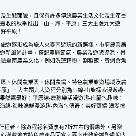
產及生態面貌，且保有許多傳統農業生活文化及生產景
農產豐收的秋季推出「山、海、平原」三大主題九大遊
、好平原！
旅遊逐漸成為旅人來臺南遊玩的新選擇，市府農業局
之農遊新風尚計畫，搭配農曆節氣、農業及遊憩資源、景
體驗臺南農業文化，例如洗蓮藕粉、割稻飯、養蚵食魚
區、休閒農業區、休閒農場、特色農業旅遊場域及農
原」三大主題九大遊程分別為山線-山旅探索漫遊趣-
 果然醬最好；平原線-農稼樂活漫遊趣-庄腳ㄟ趣味：
海線-海味漁鮮漫游趣-內海ㄟ傳奇：美好鹽續 潟湖嚐
行程者，除遊程報名費享有7折左右的優惠外，另贈
開心滿載地方特色農產品回家，臺南市政府誠摯歡迎大