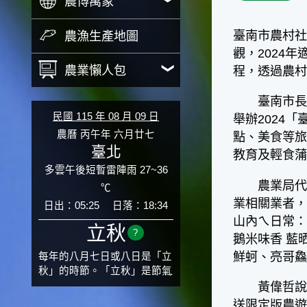
農博萬象
臺南市農村
農漁生產地圖
觀，2024
農業懶人包
程，透過農
臺南市長黃
民國 115 年 08 月 09 日
舉辦2024
農曆 丙午年 六月廿七
點、美食等
臺北
教育及輕食
多雲午後短暫雷陣雨 27~36
農業局代理
℃
業相關業者，
日出：05:25
日落：18:34
山內ㄟ日常：
立秋
?
鵝米味香 藍
鮮蚵、亮哥鱻
每年的八月七日或八日是「立
秋」的時節。「立秋」是節氣
邁入秋涼的先聲，表示酷熱難
黃偉哲說，
熬的夏天即將過去，涼爽舒適
送限定版農