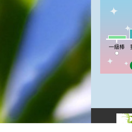
高地半收，低地水漂流」這句
俗諺的意思是：立秋這一天如
果打雷，對二期水稻的收成會
有不好的影響。所以對農夫而
言，立秋日是十分忌諱打雷的
我
喔！2.「六月秋，快溜溜；七
一級棒:10
月秋，秋後油」這句俗諺的意
一級棒
思是：根據老一輩人的說法，
如果立秋這一天是在農曆六
月，則漁民的作業期會比較早
結束；如果「立秋日」在七
月，則天氣會持續穩定，今年
的捕魚季節就會比較長，而漁
民們的收入也會相對提高呢！