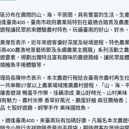
社區分布在廣闊的山、海、平原間，具有豐富的生活、生
年適逢臺南400，臺南市政府農業局特別在最適合踏青及
村遊程讓民眾前來體驗農村特色，玩遍臺南的好山、好水
偉哲表示，近年來遊客偏好深度及秘境遊程，特色農業
「臺南400農漁地景藝術節及永續農業主題展」系列活動
旅遊要素，規劃出獨特且富有趣味的農遊路線，讓民眾能
蒲燒鰻魚手捲體驗等。
局長陳仲杰表示，本次農遊行程結合臺南市農村再生社
一共串聯27家以上農業場域推廣農村遊程，「山、海、平
蓮香遊湖 鴨蛋手作樂、佳藕添成 東山好時光、山村美味
晒有魅力、農村米樂 香草好風光、鵝蛋好繪 麻豆飄柚香；
品 七股好遊趣、蚵學手作 美味國姓魚。
適逢臺南400，來臺南玩有加碼好康，凡報名本次農遊
遊時令小旅行吉祥物胖奇風尚手提袋，期待遊客在旅途中