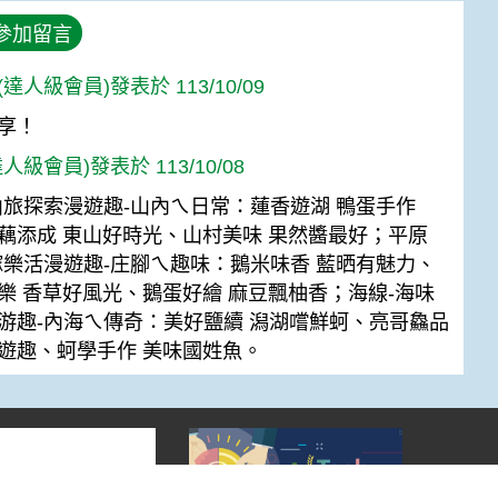
參加留言
達人級會員)發表於 113/10/09
享！
人級會員)發表於 113/10/08
山旅探索漫遊趣-山內ㄟ日常：蓮香遊湖 鴨蛋手作
藕添成 東山好時光、山村美味 果然醬最好；平原
稼樂活漫遊趣-庄腳ㄟ趣味：鵝米味香 藍晒有魅力、
樂 香草好風光、鵝蛋好繪 麻豆飄柚香；海線-海味
游趣-內海ㄟ傳奇：美好鹽續 潟湖嚐鮮蚵、亮哥鱻品
遊趣、蚵學手作 美味國姓魚。