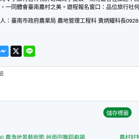
，一同體會臺南農村之美。遊程報名窗口：品位旅行社何先生0
臺南市政府農業局 農地管理工程科 黃炳耀科長0928-7
ook
Messenger
Twitter
Line
篇
00 農漁地景藝術節 艸雨田舞蹈劇場