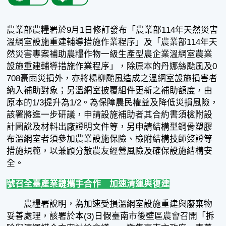
農業部農糧署於9月1日修訂發布「農業部114年天然災害
溫網室設施重建輔導措施作業程序」及「農業部114年天
然災害專案補助農糧作物一級生產型農企業溫網室農業
設施重建輔導措施作業程序」，除原本的丹娜絲颱風及0
708豪雨災損外，亦將楊柳颱風造成之溫網室設施損害者
納入補助對象；另溫網室披覆組件更新之補助額度，由
原本的1/3提升為1/2。為保障農民權益及降低災損風險，
該署將進一步研議，申請設施補助者其合約書須檢附設
計圖說及材料出廠證明文件等，另申請結構型鋼骨塑膠
布溫網室者須參加農業設施保險、檢附結構技師簽證等
措施規範，以兼顧分散農友經營風險及確保設施結構安
全。
號召全臺產業鏈攜手合作 加速清運與復建
農糧署說明，為加速受損溫網室設施重建與廢棄物
妥善處理，該署於本(3)日假臺南市後壁區農會召開「拆