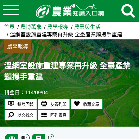
:::
跳到主要內容
溫網室設施重建專案再升級 全
:::
首頁
農博萬象
農學報導
農業與生活
溫網室設施重建專案再升級 全臺產業鏈攜手重建
農學報導
溫網室設施重建專案再升級 全臺產業
鏈攜手重建
刊登日：114/09/04
錯誤回報
友善列印
收藏文章
以文找文
回列表頁
897
12