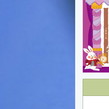
一般家庭在喜慶時常選用的水
果。在民間，人們相信吃了龍
眼肉，子孫會做大官，而且龍
眼又稱為「福圓」，所以有句
俗諺是這麼說的：「食福圓生
子生孫中狀元」，可見龍眼在
民間流傳的說法中是種有「福
氣」的水果喔！◎節氣生活在
這個節氣裡，最重要的節日就
是八月八日的父親節了。或許
因為父親節不一定逢到星期日
的關係，父親節在感覺上似乎
沒有母親節來得熱絡。不過，
父親為家庭付出的辛苦與努力
可不亞於母親喔！小朋友應該
趁著一年一度的父親節，對爸
爸表達出心中的敬重與關愛，
相信平日辛勞的爸爸知道你的
心意後，一定會非常高興的。
◎節氣俗諺1.「雷打秋，年冬
高地半收，低地水漂流」這句