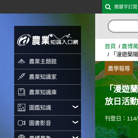
:::
關鍵字訂閱
跳到主要內容
「漫遊蘭陽仙境 解鎖食農的
首頁
農博
「漫遊蘭陽
農業主題館
農學報導
農業知識家
「漫遊蘭
農業知識庫
放日活動
圖鑑知識
刊登日：114/1
圖書影音