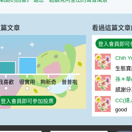
軌跡的回響》 邀您一起聽見阿里山的聲音風景
這篇文章
看過這篇文章
登入會員即可
Chih 
很實用:50%
喜歡:38%
生態寶
%
夠新奇:0%
普普啦:0%
孫＊華(
我喜歡
很實用
夠新奇
普普啦
感謝分
CC(達
登入會員即可參加投票
good