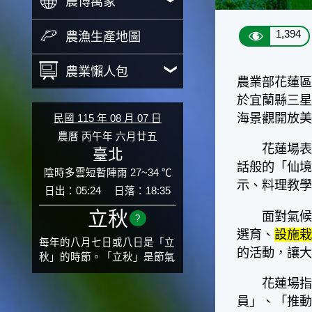
農博萬象
1,394
農漁生產地圖
農業懶人包
農業部花蓮區
於宜蘭縣三
海景觀開放
民國 115 年 08 月 07 日
農曆 丙午年 六月廿五
花蓮場表示，
臺北
話般的「仙
陰時多雲短暫陣雨 27~34 ℃
示、料理教學
日出：05:24
日落：18:35
立秋
面對氣候變
?
選育、
設施
每年的八月七日或八日是「立
的活動，讓
秋」的時節。「立秋」是節氣
邁入秋涼的先聲，表示酷熱難
花蓮場指出
熬的夏天即將過去，涼爽舒適
員」、「推動
的秋天就要來了。不過，由於