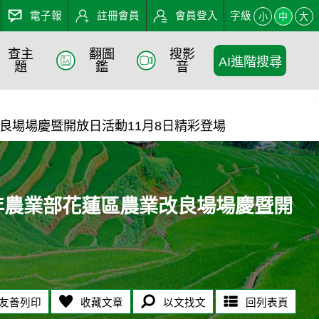
電子報
註冊會員
會員登入
字級
小
中
大
查主
翻圖
搜影
AI進階搜尋
花蓮區農業改良場場慶暨開放日
題
鑑
音
:::
改良場場慶暨開放日活動11月8日精彩登場
5年農業部花蓮區農業改良場場慶暨開
友善列印
收藏文章
以文找文
回列表頁