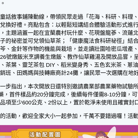
入。
話敘事鋪陳動線，帶領民眾走過「花海、科研、料理、
兌換好禮。亮點包含：以輕鬆短講結合體驗活動形式進行的
學，主題涵蓋一起在宜蘭農村玩什麼、花現盤龍蔘、流蓮
仙子的祕密並可兌領仙草茶；「健康魔法食科研祕徑」結
黃芩、金針等作物的機能與栽培，並走讀壯圍哈密瓜增產
26號燉飯米烹調養生燉飯、教作仙草雞湯及開放品嘗，
、茶葉、靈芝茶包 DIY、稻米變身秀、五色玄米茶、蔥
銷班、田媽媽與技轉廠商計24攤，讓民眾一次選購在地
步指出，本次開放日還特別邀請農業部農業藥物試驗所
農藥，首件樣品約20分鐘完成，後續每件僅需8-10分鐘
品項至少600公克、2份以上，置於乾淨未使用且確實封
活動，歡迎全家大小一起參加，千萬不要錯過囉！活動