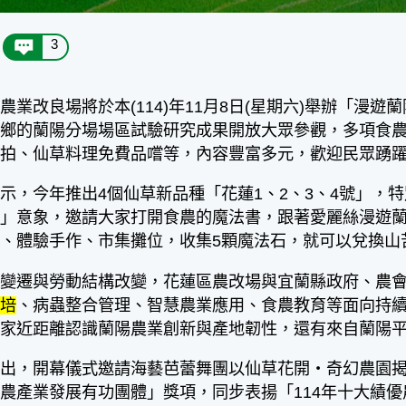
3
農業改良場將於本(114)年11月8日(星期六)舉辦「漫
星鄉的蘭陽分場場區試驗研究成果開放大眾參觀，多項食
美拍、仙草料理免費品嚐等，內容豐富多元，歡迎民眾踴
今年推出4個仙草新品種「花蓮1、2、3、4號」，特
境」意象，邀請大家打開食農的魔法書，跟著愛麗絲漫遊
、體驗手作、市集攤位，收集5顆魔法石，就可以兌換山
遷與勞動結構改變，花蓮區農改場與宜蘭縣政府、農會
栽培
、病蟲整合管理、智慧農業應用、食農教育等面向持
大家近距離認識蘭陽農業創新與產地韌性，還有來自蘭陽
，開幕儀式邀請海藝芭蕾舞團以仙草花開・奇幻農園揭
農產業發展有功團體」獎項，同步表揚「114年十大績優