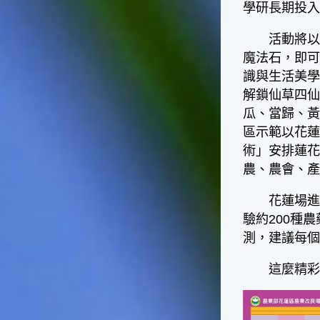
台灣屬於亞熱帶氣候，所以此
學研長期投
時的實際氣候和節氣名稱會不
太一致，天氣依然十分炎熱，
活動將以童
大概要再經過兩個月後，才能
魔法石，即可
感受到明顯的季節改變。◎節
識與生活美
氣小農夫我國以農立國，在大
解鎖仙草四
暑過後，秋天的開始是以「立
秋」節氣為準。農夫們一定要
瓜、當歸、
趕在立秋前後完成插秧工作，
區示範以花蓮
否則再晚的話，就會影響稻作
術」安排蓮花
的生長。因為二期稻作最怕的
農、農會、產
是遇上低溫期，稻子會長不
好，所以選對時機插秧播種是
很重要的。◎節氣小漁夫在這
花蓮場進一
個時節，台灣周圍海域的水溫
驗約200種
仍然偏高，所以此時的漁獲還
測，建議每個
是多屬於暖水魚，例如東部的
海域可以捕獲到鮮美的立翅旗
這麼精彩的
魚，在高雄外海有小串、烏
賊，澎湖附近則有鰆、蝦可以
捕獲。◎節氣小園丁這個節氣
是龍眼的盛產期，「龍眼」是