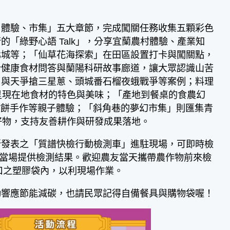
體驗、市集」五大章節，完成闖關任務收集五顆彩色
「綠野心語 Talk」，分享宜蘭農村體驗、產業知
北城等；「仙草花海探索」在田區設置打卡與闖關點，
合健康食材問答與蘭陽科研故事廊道，讓大眾認識山苦
、與天爭搶三星蔥、頭城番石榴夜蛾戰爭等案例；料理
呈現在地食材的特色與美味；「產地到餐桌的食農幻
油餅手作等親子體驗；「斜角巷的夢幻市集」則匯集青
好物，支持友善耕作與研發成果落地。
發表之「質譜快檢行動檢測車」進駐現場，可即時檢
，可當場提供檢測結果。歡迎農友當天攜帶農作物前來檢
口之塑膠袋內，以利現場作業。
響應節能減碳，也請民眾記得自備餐具與購物袋喔！