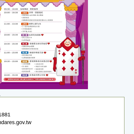
員
1881
dares.gov.tw