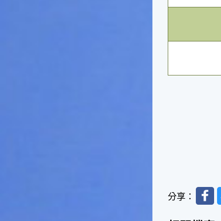
俗諺的意思是：立秋這一天如
果打雷，對二期水稻的收成會
有不好的影響。所以對農夫而
言，立秋日是十分忌諱打雷的
喔！2.「六月秋，快溜溜；七
月秋，秋後油」這句俗諺的意
思是：根據老一輩人的說法，
如果立秋這一天是在農曆六
月，則漁民的作業期會比較早
結束；如果「立秋日」在七
月，則天氣會持續穩定，今年
的捕魚季節就會比較長，而漁
民們的收入也會相對提高呢！
Faceb
分享：