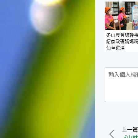
冬山農會總幹事
紹家政班媽媽
仙草雞湯
上一