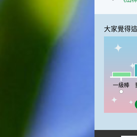
《山林
大家覺得
我
一級棒:13
一級棒