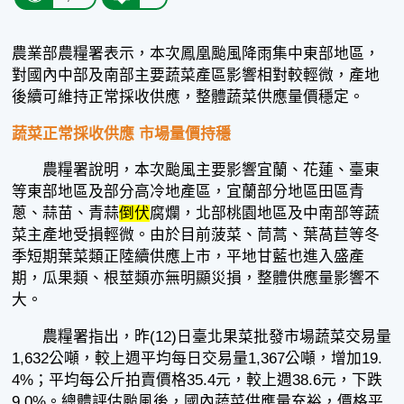
農業部農糧署表示，本次鳳凰颱風降雨集中東部地區，
對國內中部及南部主要蔬菜產區影響相對較輕微，產地
後續可維持正常採收供應，整體蔬菜供應量價穩定。
蔬菜正常採收供應 市場量價持穩
農糧署說明，本次颱風主要影響宜蘭、花蓮、臺東
等東部地區及部分高冷地產區，宜蘭部分地區田區青
蔥、蒜苗、青蒜
倒伏
腐爛，北部桃園地區及中南部等蔬
菜主產地受損輕微。由於目前菠菜、茼蒿、葉萵苣等冬
季短期葉菜類正陸續供應上市，平地甘藍也進入盛產
期，瓜果類、根莖類亦無明顯災損，整體供應量影響不
大。
農糧署指出，昨(12)日臺北果菜批發市場蔬菜交易量
1,632公噸，較上週平均每日交易量1,367公噸，增加19.
4%；平均每公斤拍賣價格35.4元，較上週38.6元，下跌
9.0%。總體評估颱風後，國內蔬菜供應量充裕，價格平