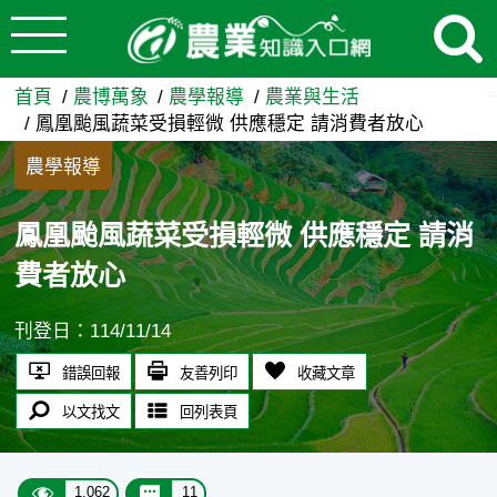
:::
跳到主要內容
鳳凰颱風蔬菜受損輕微 供應穩
:::
首頁
農博萬象
農學報導
農業與生活
鳳凰颱風蔬菜受損輕微 供應穩定 請消費者放心
農學報導
鳳凰颱風蔬菜受損輕微 供應穩定 請消
費者放心
刊登日：114/11/14
錯誤回報
友善列印
收藏文章
以文找文
回列表頁
1,062
11