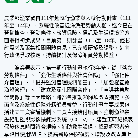
農業部漁業署自111年起執行漁業與人權行動計畫（111
年至114年），系統性改善遠洋漁船勞動人權，迄今已在
勞動檢查、勞動條件、薪資保障、通訊及生活環境等方
面取得初步成果。目前第二期計畫（115至118年）經檢
討需求及蒐集相關團體意見，已完成研擬及調整，刻向
行政院爭取核定，持續提升及保障船員勞動權益。
漁業署表示，第一期行動計畫執行3年多，從「落實
勞動條件」、「強化生活條件與社會保障」、「強化仲
介管理」、「提升監測管理機制能量」、「加強權宜籍
漁船管理」、「建立及深化國際合作」、「宣導共善夥
伴關係」等七大策略，跨部會推動20餘項改善措施，多
面向及系統性保障外籍船員權益。行動計畫主要成果包
括建立工資審議機制、工資直接給付船員、強制漁船裝
設船舶監視影像攝錄影系統（CCTV）、建置工時紀錄表
保障休息時間符合規範、補助救生設備、獎勵經營者分
享船員使用Wi-Fi、提高醫療保險額度、增設及改善岸上