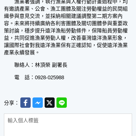
漁業署強調，執行漁業與人權行動計畫過程中，均
有邀請產業、公會、漁工團體及關注勞動權益的民間組
織參與意見交流，並採納相關建議調整第二期方案內
容。未來將持續廣納各利害團體及關切團體參與重要政
策討論，穩步提升遠洋漁船勞動條件，保障船員勞動權
益，共同促進漁業勞動人權，改善臺灣遠洋漁業形象，
讓國際社會對我遠洋漁業保有正確認知，促使遠洋漁業
產業永續發展。
聯絡人：林頂榮 副署長
電 話：0928-025988
Facebook
Messenger
Twitter
Line
分享：