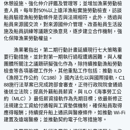
休憩設施、強化仲介評鑑及管理等；並增加漁業勞動檢
查人員，每年對50%以上遠洋漁船實施勞動檢查，訪談
船員驗證漁船勞動條件是否與法規相符。此外，透過與
船員來源國交流，對來源國仲介管理、改善船員生活設
施及船員訓練等議題交換意見，逐步建立合作機制，強
化保障漁業勞動權益。
漁業署指出，第二期行動計畫延續現行七大策略重
要行動措施，並針對第一期執行過程遭遇困難，與人權
團體所關注之議題研擬強化作為，除持續推動漁船勞動
檢查等各項基礎工作外，其他重點工作包括：推動 ILO
《漁撈工作公約（C188）》國內法化以與國際接軌，C1
88施行法草案已完成跨部會審查，正待行政院院會通過
後送立法院；提高外籍船員薪資，與 ILO《海事勞工公
約（MLC）》最低薪資接軌作為先期目標；依最新修正
法規建立工資給付通報與工資墊償機制，確保船員取得
應得報酬；持續提升船上通訊與醫療條件，如推動 Wi-Fi
建置及遠端醫療；並推動契約電子化等措施等。