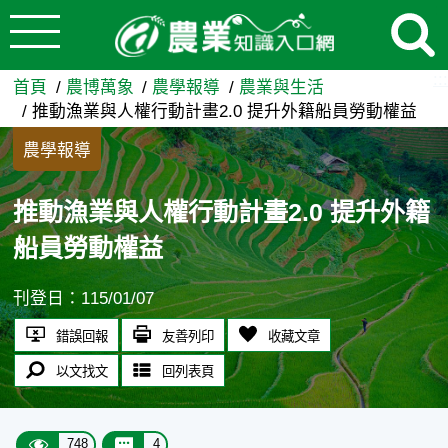
:::
跳到主要內容
推動漁業與人權行動計畫2.0 
:::
首頁
農博萬象
農學報導
農業與生活
推動漁業與人權行動計畫2.0 提升外籍船員勞動權益
農學報導
推動漁業與人權行動計畫2.0 提升外籍
船員勞動權益
刊登日：115/01/07
錯誤回報
友善列印
收藏文章
以文找文
回列表頁
748
4