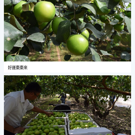
好運棗棗來