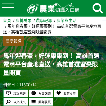
:::
跳到主要內容
馬年迎春棗，好運棗棗到！ 高
:::
首頁
農博萬象
農學報導
農業與生活
馬年迎春棗，好運棗棗到！ 高雄首選電商平台產地直
送，高雄首選蜜棗限量開賣
農學報導
馬年迎春棗，好運棗棗到！ 高雄首選
電商平台產地直送，高雄首選蜜棗限
量開賣
刊登日：115/01/14
錯誤回報
友善列印
收藏文章
以文找文
回列表頁