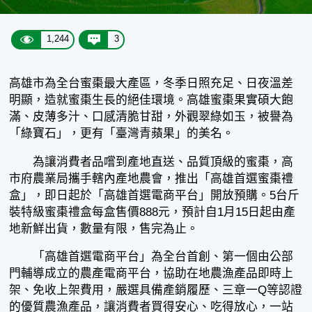
1,244
3
高雄市為全台蜜棗最大產區，冬季日照充足、日夜溫差
明顯，造就蜜棗生長的絕佳環境。高雄蜜棗果實碩大飽
滿、皮薄多汁、口感清脆甘甜，外觀翠綠如玉，被譽為
「綠寶石」，更有「臺灣青蘋果」的美名。
為讓消費者品嚐到產地直送、品質頂級的蜜棗，高
市府農業局攜手轄內產地農會，推出「高雄首選蜜棗禮
盒」，即日起於「高雄首選電商平台」開放預購。5台斤
裝特級蜜棗禮盒每盒售價888元，預計自1月15日起由產
地新鮮出貨，數量有限，售完為止。
「高雄首選電商平台」為全台首創、第一個由公部
門輔導成立的農產電商平台，協助在地農漁產品即時上
架、免收上架費用，嚴選具備產銷履歷、三章一Q等認證
的優質農漁產品，讓消費者買得安心、吃得放心，一站