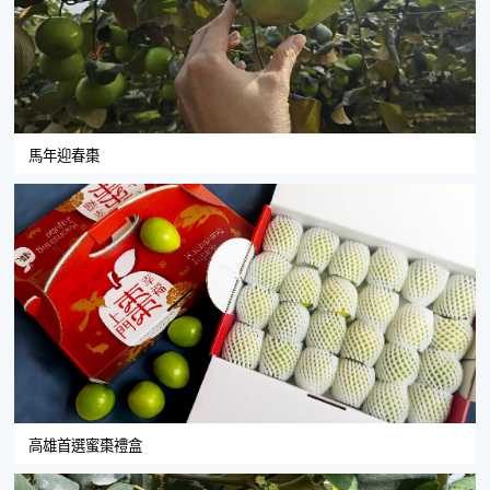
馬年迎春棗
高雄首選蜜棗禮盒