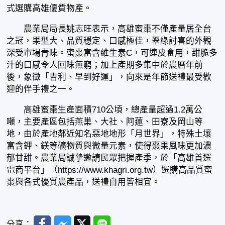
式選購高雄優質物產。
農業局局長姚志旺表示，高雄蜜棗不僅產量居全台
之冠，果型大、品質穩定、口感極佳，翠綠討喜的外觀
深受市場青睞。蜜棗富含維生素C，可連皮食用，甜脆多
汁的口感令人回味無窮；加上產期多集中於農曆年前
後，象徵「吉利、早到好運」，向來是年節送禮最受歡
迎的伴手禮之一。
高雄蜜棗生產面積710公頃，總產量超過1.2萬公
噸，主要產區包括燕巢、大社、阿蓮、田寮及岡山等
地，由於產地鄰近知名惡地地形「月世界」，特殊土壤
富含鉀、鎂等礦物質與微量元素，使得棗果風味更加濃
郁甘甜。農業局誠摯邀請民眾把握產季，於「高雄首選
電商平台」（https://www.khagri.org.tw）選購高品質蜜
棗與各式優質農產品，送禮自用皆相宜。
Facebook
Messenger
Twitter
Line
分享：