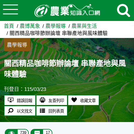
:::
跳到主要內容
關西精品咖啡節辦論壇 串聯產
:::
首頁
農博萬象
農學報導
農業與生活
關西精品咖啡節辦論壇 串聯產地與風味體驗
農學報導
關西精品咖啡節辦論壇 串聯產地與風
味體驗
刊登日：115/03/23
錯誤回報
友善列印
收藏文章
以文找文
回列表頁
739
17