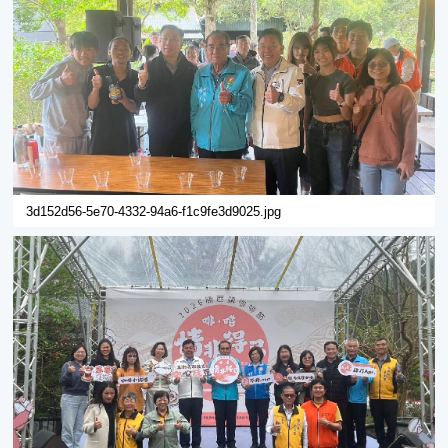
3d152d56-5e70-4332-94a6-f1c9fe3d9025.jpg