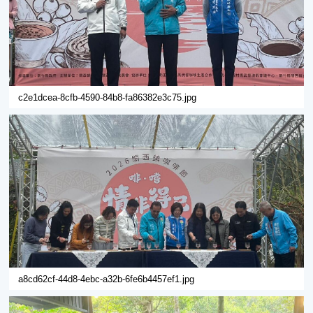
c2e1dcea-8cfb-4590-84b8-fa86382e3c75.jpg
a8cd62cf-44d8-4ebc-a32b-6fe6b4457ef1.jpg