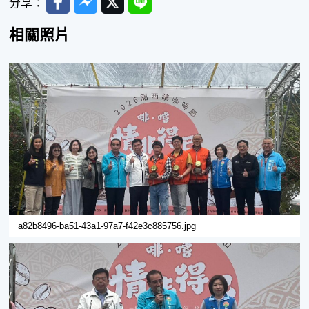
分享：
相關照片
a82b8496-ba51-43a1-97a7-f42e3c885756.jpg