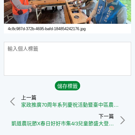
4c8c987d-372b-4695-bafd-184854242176.jpg
上一篇
家政推廣70周年系列慶祝活動暨臺中區農業改良場開放日活動盛大舉辦
下一篇
凱道農玩節X春日好好市集4/3兒童節盛大登場 讓孩子在玩樂實踐食農教育、支持臺灣農業