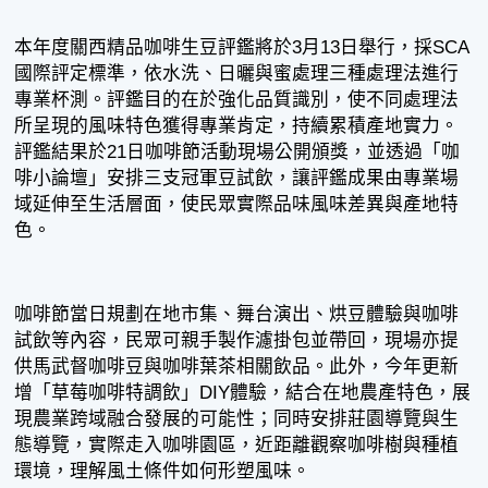
本年度關西精品咖啡生豆評鑑將於3月13日舉行，採SCA
國際評定標準，依水洗、日曬與蜜處理三種處理法進行
專業杯測。評鑑目的在於強化品質識別，使不同處理法
所呈現的風味特色獲得專業肯定，持續累積產地實力。
評鑑結果於21日咖啡節活動現場公開頒獎，並透過「咖
啡小論壇」安排三支冠軍豆試飲，讓評鑑成果由專業場
域延伸至生活層面，使民眾實際品味風味差異與產地特
色。
咖啡節當日規劃在地市集、舞台演出、烘豆體驗與咖啡
試飲等內容，民眾可親手製作濾掛包並帶回，現場亦提
供馬武督咖啡豆與咖啡葉茶相關飲品。此外，今年更新
增「草莓咖啡特調飲」DIY體驗，結合在地農產特色，展
現農業跨域融合發展的可能性；同時安排莊園導覽與生
態導覽，實際走入咖啡園區，近距離觀察咖啡樹與種植
環境，理解風土條件如何形塑風味。