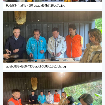
9e6d734f-ad4b-49f0-aeaa-d54b7f26dc7e.jpg
ac5bd889-4260-4335-addf-3898d1851fcb.jpg