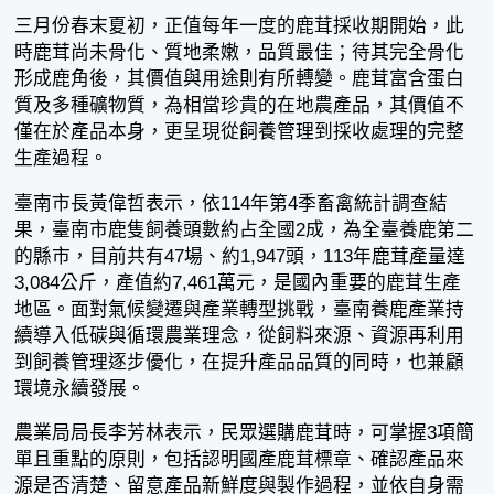
三月份春末夏初，正值每年一度的鹿茸採收期開始，此
時鹿茸尚未骨化、質地柔嫩，品質最佳；待其完全骨化
形成鹿角後，其價值與用途則有所轉變。鹿茸富含蛋白
質及多種礦物質，為相當珍貴的在地農產品，其價值不
僅在於產品本身，更呈現從飼養管理到採收處理的完整
生產過程。
臺南市長黃偉哲表示，依114年第4季畜禽統計調查結
果，臺南市鹿隻飼養頭數約占全國2成，為全臺養鹿第二
的縣市，目前共有47場、約1,947頭，113年鹿茸產量達
3,084公斤，產值約7,461萬元，是國內重要的鹿茸生產
地區。面對氣候變遷與產業轉型挑戰，臺南養鹿產業持
續導入低碳與循環農業理念，從飼料來源、資源再利用
到飼養管理逐步優化，在提升產品品質的同時，也兼顧
環境永續發展。
農業局局長李芳林表示，民眾選購鹿茸時，可掌握3項簡
單且重點的原則，包括認明國產鹿茸標章、確認產品來
源是否清楚、留意產品新鮮度與製作過程，並依自身需