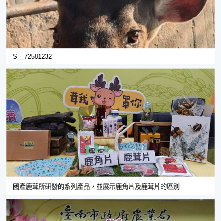
S__72581232
國產鹿茸所研發的系列產品，並展示鹿角片及鹿茸片的區別