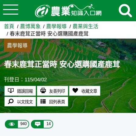
:::
跳到主要內容
春末鹿茸正當時 安心選購國產
:::
首頁
農博萬象
農學報導
農業與生活
春末鹿茸正當時 安心選購國產鹿茸
農學報導
春末鹿茸正當時 安心選購國產鹿茸
刊登日：115/04/02
錯誤回報
友善列印
收藏文章
以文找文
回列表頁
940
14