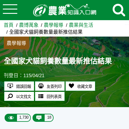
:::
跳到主要內容
全國家犬貓飼養數量最新推估結
:::
首頁
農博萬象
農學報導
農業與生活
全國家犬貓飼養數量最新推估結果
農學報導
全國家犬貓飼養數量最新推估結果
刊登日：115/04/21
錯誤回報
友善列印
收藏文章
以文找文
回列表頁
1,730
18