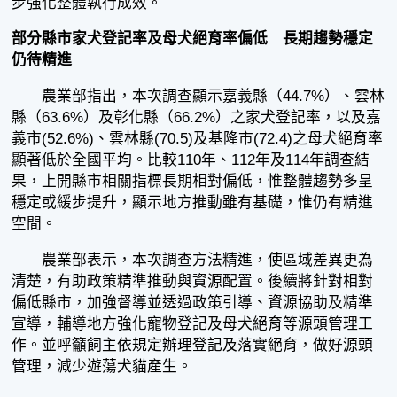
步強化整體執行成效。
部分縣市家犬登記率及母犬絕育率偏低 長期趨勢穩定
仍待精進
農業部指出，本次調查顯示嘉義縣（44.7%）、雲林
縣（63.6%）及彰化縣（66.2%）之家犬登記率，以及嘉
義市(52.6%)、雲林縣(70.5)及基隆市(72.4)之母犬絕育率
顯著低於全國平均。比較110年、112年及114年調查結
果，上開縣市相關指標長期相對偏低，惟整體趨勢多呈
穩定或緩步提升，顯示地方推動雖有基礎，惟仍有精進
空間。
農業部表示，本次調查方法精進，使區域差異更為
清楚，有助政策精準推動與資源配置。後續將針對相對
偏低縣市，加強督導並透過政策引導、資源協助及精準
宣導，輔導地方強化寵物登記及母犬絕育等源頭管理工
作。並呼籲飼主依規定辦理登記及落實絕育，做好源頭
管理，減少遊蕩犬貓產生。