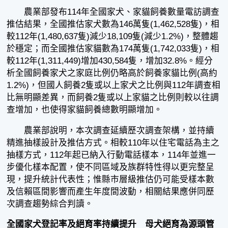
農業部發布114年全國家犬、家貓飼養數量電訪調查
推估結果，全國推估家犬數為146萬隻(1,462,528隻)，相
較112年(1,480,637隻)減少18,109隻(減少1.2%)，整體趨
於穩定；而全國推估家貓數為174萬隻(1,742,033隻)，相
較112年(1,311,449)增加430,584隻，增加32.8%。經分
析全國飼養家犬之家庭比例仍略高於飼養家貓比例(高約
1.2%)，但國人飼養2隻或以上家犬之比例與112年調查相
比無明顯差異，而飼養2隻或以上家貓之比例則較以往調
查增加，也使得家貓飼養總數明顯增加。
農業部說明，本次調查延續歷次調查架構，並持續
精進抽樣設計及推估方式。相較110年以住宅電話為主之
抽樣方式，112年起已納入行動電話樣本，114年並進一
步優化樣本配置，使不同區域及族群特性得以更完整呈
現，提升統計代表性；惟縣市層級推估仍可能受樣本數
及信賴區間影響而產生年度間波動，相關結果應併同歷
次調查趨勢綜合判讀。
全國家犬登記率及絕育率持續提升 母犬絕育為源頭管