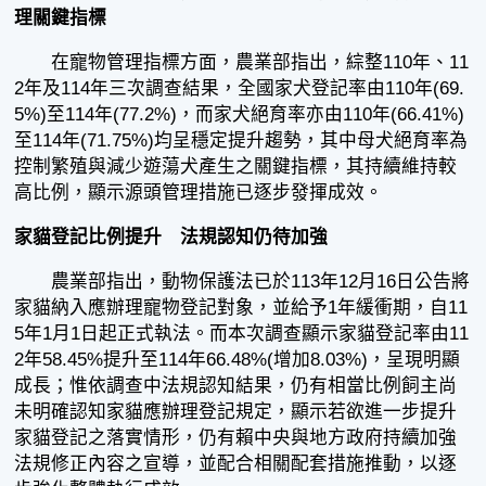
理關鍵指標
在寵物管理指標方面，農業部指出，綜整110年、11
2年及114年三次調查結果，全國家犬登記率由110年(69.
5%)至114年(77.2%)，而家犬絕育率亦由110年(66.41%)
至114年(71.75%)均呈穩定提升趨勢，其中母犬絕育率為
控制繁殖與減少遊蕩犬產生之關鍵指標，其持續維持較
高比例，顯示源頭管理措施已逐步發揮成效。
家貓登記比例提升 法規認知仍待加強
農業部指出，動物保護法已於113年12月16日公告將
家貓納入應辦理寵物登記對象，並給予1年緩衝期，自11
5年1月1日起正式執法。而本次調查顯示家貓登記率由11
2年58.45%提升至114年66.48%(增加8.03%)，呈現明顯
成長；惟依調查中法規認知結果，仍有相當比例飼主尚
未明確認知家貓應辦理登記規定，顯示若欲進一步提升
家貓登記之落實情形，仍有賴中央與地方政府持續加強
法規修正內容之宣導，並配合相關配套措施推動，以逐