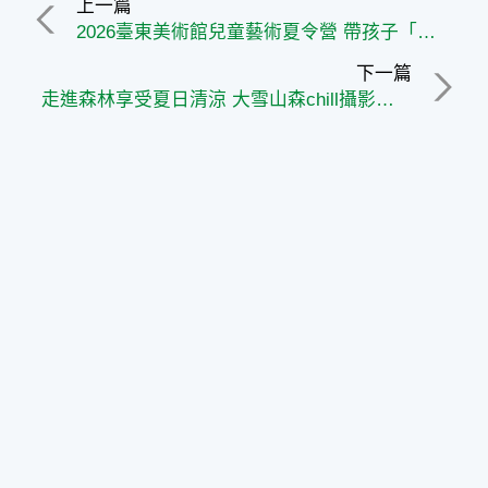
上一篇
2026臺東美術館兒童藝術夏令營 帶孩子「走！南島玩創趣！」展開藝術探索旅程
下一篇
走進森林享受夏日清涼 大雪山森chill攝影野餐日邀您避暑漫遊