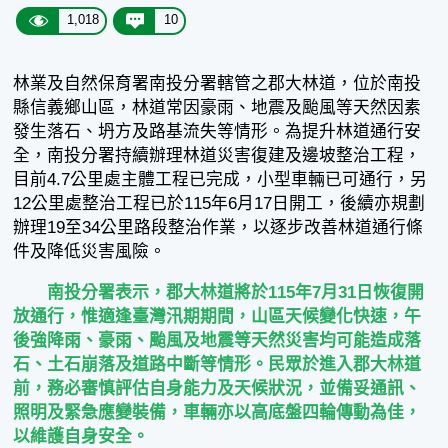
1,018
10
林業及自然保育署南投分署轄管之郡大林道，位於南投
縣信義鄉山區，林道常因豪雨、地震及颱風等天然因素
發生落石、坍方及路基流失等情形。為提升林道通行安
全，南投分署持續辦理林道災害復建及邊坡整治工程，
目前4.7公里處主體工程已完成，小型車輛已可通行，另
12公里處整治工程已於115年6月17日開工，後續亦規劃
辦理19至34公里路段整治作業，以逐步改善林道通行條
件及降低災害風險。
南投分署表示，郡大林道將於115年7月31日恢復開
放通行，惟適逢臺灣汛期期間，山區天候變化快速，午
後強降雨、豪雨、颱風及地震等天然災害均可能造成落
石、土石崩落及道路中斷等情形。民眾於進入郡大林道
前，務必審慎評估自身能力及天候狀況，並備妥通訊、
照明及緊急應變裝備，車輛亦以高底盤四輪傳動為佳，
以維護自身安全。