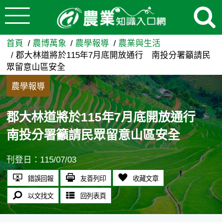
:::
跳到主要內容
郡大林道將於115年7月底開
:::
首頁
農博萬象
農學報導
農業與生活
郡大林道將於115年7月底開放通行 南投分署籲請民
眾留意山區安全
農學報導
郡大林道將於115年7月底開放通行
南投分署籲請民眾留意山區安全
刊登日：115/07/03
錯誤回報
友善列印
收藏文章
以文找文
回列表頁