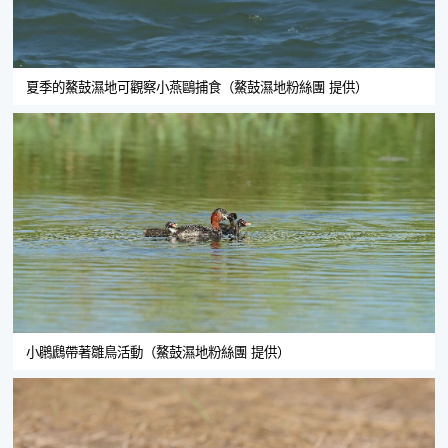
夏季的鰲鼓濕地可觀察小燕鷗捕食（鰲鼓濕地粉絲團 提供）
小鸊鷉帶著雛鳥活動（鰲鼓濕地粉絲團 提供）