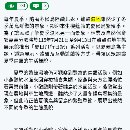
231
3
每年夏季，隨著冬候鳥陸續北返，鰲鼓
濕地
雖然少了冬
季萬鳥群聚的景象，卻迎來生機蓬勃的夏候鳥繁殖季。
為了讓民眾了解夏季濕地另一面景象，林業及自然保育
署嘉義分署將於115年7月21日至9月13日在鰲鼓濕地生態
展示館推出「夏日飛行日記」系列活動，以夏候鳥為主
題，透過展示、體驗及互動遊戲等方式，帶領民眾認識
夏季鳥類的生活樣貌。
夏季的鰲鼓濕地仍可觀察到豐富的鳥類活動，例如
小燕鷗於水面來回穿梭捕食魚類，家燕與東方金腰燕忙
著築巢育雛，小鸊鷉則帶著雛鳥於水面活動，燕鴴常出
現在農地與草生地周邊。雖然少了大量冬候鳥聚集的景
象，但此時正值夏候鳥與留鳥的繁殖季節，展現出截然
不同於冬季的生態風貌。