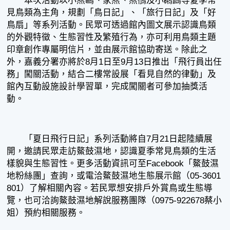
本次活動以小燕鷗、家燕、燕鴴及小鸊鷉等夏季常
見鳥類為主角，規劃「鳥日記」、「旅行日記」及「好
鳥扇」等系列活動。民眾可透過館內圖文展示認識鳥類
的外觀特徵、生態習性及繁殖行為，亦可利用鳥類主題
印章創作專屬明信片，並由展示館協助寄送。除此之
外，嘉義分署亦將於8月1日至9月13日推出「飛行員出任
務」闖關活動，結合二樓常設展「看見自然的律動」及
館內互動設施設計學習單，完成闖關者可參加抽獎活
動。
「夏日飛行日記」系列活動將自7月21日起陸續展
開，邀請民眾走訪鰲鼓濕地，認識夏季常見鳥類的生活
樣貌與生態習性。更多活動資訊可至Facebook「鰲鼓濕
地粉絲團」查詢，或電洽鰲鼓濕地生態展示館（05-3601
801）了解相關內容。若民眾想安排戶外賞鳥或生態導
覽，也可洽詢鰲鼓濕地解說服務團隊（0975-922678蔡小
姐）預約相關服務。