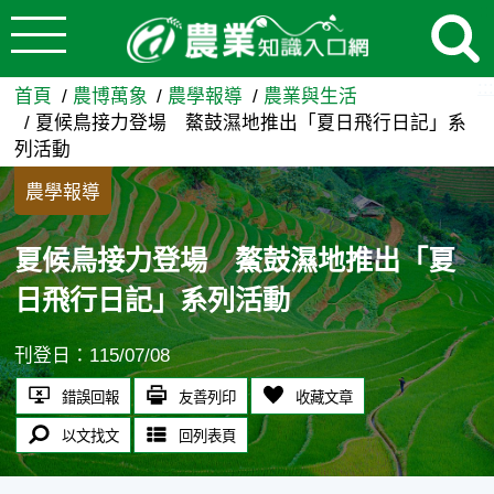
:::
跳到主要內容
夏候鳥接力登場 鰲鼓濕地推出
:::
首頁
農博萬象
農學報導
農業與生活
夏候鳥接力登場 鰲鼓濕地推出「夏日飛行日記」系
列活動
農學報導
夏候鳥接力登場 鰲鼓濕地推出「夏
日飛行日記」系列活動
刊登日：115/07/08
錯誤回報
友善列印
收藏文章
以文找文
回列表頁