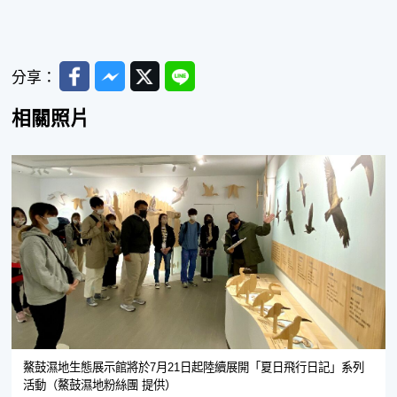
Facebook
Messenger
Twitter
Line
分享：
相關照片
鰲鼓濕地生態展示館將於7月21日起陸續展開「夏日飛行日記」系列
活動（鰲鼓濕地粉絲團 提供）