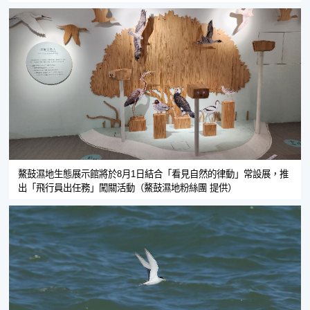
鰲鼓濕地生態展示館將於8月1日結合「看見自然的律動」常設展，推
出「飛行員出任務」闖關活動（鰲鼓濕地粉絲團 提供）