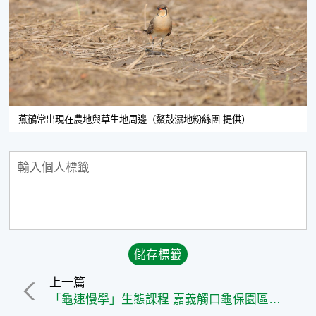
燕鴴常出現在農地與草生地周邊（鰲鼓濕地粉絲團 提供）
上一篇
「龜速慢學」生態課程 嘉義觸口龜保園區開放團體參訪教育活動