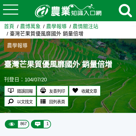
:::
跳到主要內容
臺灣芒果質優風靡國外 銷量倍
:::
首頁
農博萬象
農學報導
農情關注站
臺灣芒果質優風靡國外 銷量倍增
農學報導
臺灣芒果質優風靡國外 銷量倍增
刊登日：104/07/20
錯誤回報
友善列印
收藏文章
以文找文
回列表頁
867
1