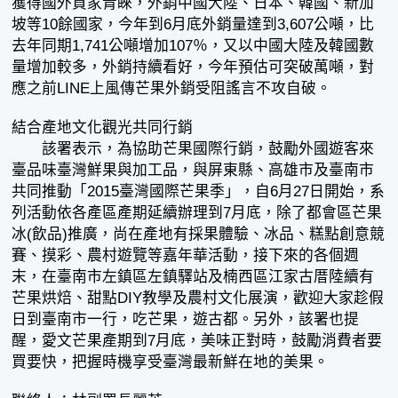
獲得國外買家青睞，外銷中國大陸、日本、韓國、新加
坡等10餘國家，今年到6月底外銷量達到3,607公噸，比
去年同期1,741公噸增加107％，又以中國大陸及韓國數
量增加較多，外銷持續看好，今年預估可突破萬噸，對
應之前LINE上風傳芒果外銷受阻謠言不攻自破。
結合產地文化觀光共同行銷
該署表示，為協助芒果國際行銷，鼓勵外國遊客來
臺品味臺灣鮮果與加工品，與屏東縣、高雄市及臺南市
共同推動「2015臺灣國際芒果季」，自6月27日開始，系
列活動依各產區產期延續辦理到7月底，除了都會區芒果
冰(飲品)推廣，尚在產地有採果體驗、冰品、糕點創意競
賽、摸彩、農村遊覽等嘉年華活動，接下來的各個週
末，在臺南市左鎮區左鎮驛站及楠西區江家古厝陸續有
芒果烘焙、甜點DIY教學及農村文化展演，歡迎大家趁假
日到臺南市一行，吃芒果，遊古都。另外，該署也提
醒，愛文芒果產期到7月底，美味正對時，鼓勵消費者要
買要快，把握時機享受臺灣最新鮮在地的美果。