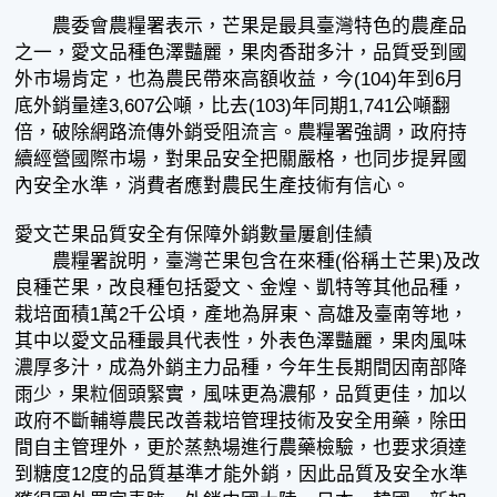
農委會農糧署表示，芒果是最具臺灣特色的農產品
之一，愛文品種色澤豔麗，果肉香甜多汁，品質受到國
外市場肯定，也為農民帶來高額收益，今(104)年到6月
底外銷量達3,607公噸，比去(103)年同期1,741公噸翻
倍，破除網路流傳外銷受阻流言。農糧署強調，政府持
續經營國際市場，對果品安全把關嚴格，也同步提昇國
內安全水準，消費者應對農民生產技術有信心。
愛文芒果品質安全有保障外銷數量屢創佳績
農糧署說明，臺灣芒果包含在來種(俗稱土芒果)及改
良種芒果，改良種包括愛文、金煌、凱特等其他品種，
栽培面積1萬2千公頃，產地為屏東、高雄及臺南等地，
其中以愛文品種最具代表性，外表色澤豔麗，果肉風味
濃厚多汁，成為外銷主力品種，今年生長期間因南部降
雨少，果粒個頭緊實，風味更為濃郁，品質更佳，加以
政府不斷輔導農民改善栽培管理技術及安全用藥，除田
間自主管理外，更於蒸熱場進行農藥檢驗，也要求須達
到糖度12度的品質基準才能外銷，因此品質及安全水準